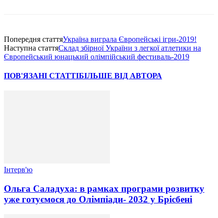
Попередня стаття
Україна виграла Європейські ігри-2019!
Наступна стаття
Склад збірної України з легкої атлетики на
Європейський юнацький олімпійський фестиваль-2019
ПОВ'ЯЗАНІ СТАТТІ
БІЛЬШЕ ВІД АВТОРА
Інтерв'ю
Ольга Саладуха: в рамках програми розвитку
уже готуємося до Олімпіади- 2032 у Брісбені