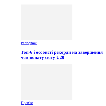
Репортажі
Топ-6 і особисті рекорди на завершення
чемпіонату світу U20
Прев’ю