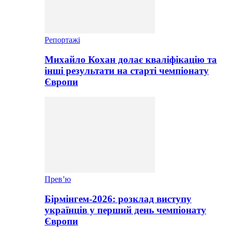
Репортажі
Михайло Кохан долає кваліфікацію та
інші результати на старті чемпіонату
Європи
Прев’ю
Бірмінгем-2026: розклад виступу
українців у перший день чемпіонату
Європи