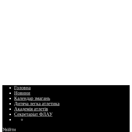
Головна
Новини
Календар змагань
Дитяча легка атлетика
Академія атлетів
Секретаріат ФЛАУ
Увійти