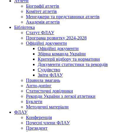
Атлети
Біографії атлетів
Комітет атлетів
Менеджери та представники атлетів
Академія атлетів
Бібліотека
Статут ФЛАУ
Програма розвитку 2024-2028
Офіційні документи
Офіційні документи
Збірна команда України
Критерії відбору та нормативи
Документи статистики та рекордів
Суддівство
Звіти ФЛАУ
Правила змагань
Анти-допінг
Статистичні довідники
Рекорди України з легкої атлетики
Буклети
Методичні матеріали
ФЛАУ
Конференція
Почесні члени ФЛАУ
Президент