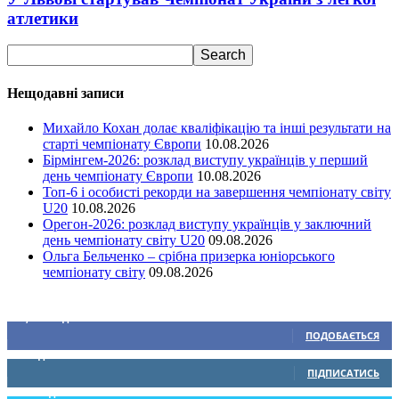
атлетики
Нещодавні записи
Михайло Кохан долає кваліфікацію та інші результати на
старті чемпіонату Європи
10.08.2026
Бірмінгем-2026: розклад виступу українців у перший
день чемпіонату Європи
10.08.2026
Топ-6 і особисті рекорди на завершення чемпіонату світу
U20
10.08.2026
Орегон-2026: розклад виступу українців у заключний
день чемпіонату світу U20
09.08.2026
Ольга Бельченко – срібна призерка юніорського
чемпіонату світу
09.08.2026
Ми у соціальних мережах
15,104
Підписників
ПОДОБАЄТЬСЯ
0
Підписників
ПІДПИСАТИСЬ
234
Підписників