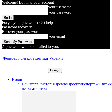
Welcome! Log into your account
your username
your password
Forgot your password? Get help
Password recovery
Recover your password
your email
A password will be e-mailed to you.
Федерація легкої атлетики України
Новини
Всі
Інтерв’ю
Історія
Прев’ю
Проєкти
Репортажі
Світ
Ук
легка атлетика