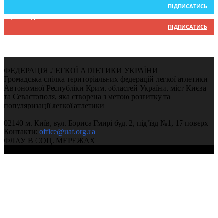
ПІДПИСАТИСЬ
9,370
Підписників
ПІДПИСАТИСЬ
ФЕДЕРАЦІЯ ЛЕГКОЇ АТЛЕТИКИ УКРАЇНИ
Громадська спілка територіальних федерацій легкої атлетики
Автономної Республіки Крим, областей України, міст Києва
та Севастополя, яка створена з метою розвитку та
популяризації легкої атлетики
02140 м. Київ, вул. Бориса Гмирі буд. 2, під’їзд №1, 17 поверх
Контакти:
office@uaf.org.ua
ФЛАУ В СОЦ. МЕРЕЖАХ
© 2004-2026, Федерація легкої атлетики України