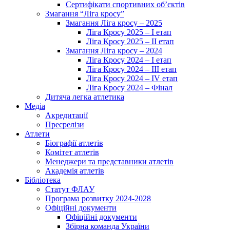
Сертифікати спортивних об’єктів
Змагання “Ліга кросу”
Змагання Ліга кросу – 2025
Ліга Кросу 2025 – I етап
Ліга Кросу 2025 – II етап
Змагання Ліга кросу – 2024
Ліга Кросу 2024 – I етап
Ліга Кросу 2024 – III етап
Ліга Кросу 2024 – IV етап
Ліга Кросу 2024 – Фінал
Дитяча легка атлетика
Медіа
Акредитації
Пресрелізи
Атлети
Біографії атлетів
Комітет атлетів
Менеджери та представники атлетів
Академія атлетів
Бібліотека
Статут ФЛАУ
Програма розвитку 2024-2028
Офіційні документи
Офіційні документи
Збірна команда України