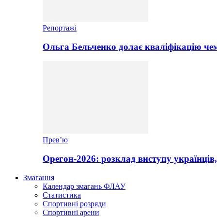
Репортажі
Ольга Бельченко долає кваліфікацію чем
Прев’ю
Орегон-2026: розклад виступу українців,
Змагання
Календар змагань ФЛАУ
Статистика
Спортивні розряди
Спортивні арени