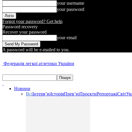
your username
your password
Forgot your password? Get help
Password recovery
Recover your password
your email
A password will be e-mailed to you.
Федерація легкої атлетики України
Новини
Всі
Інтерв’ю
Історія
Прев’ю
Проєкти
Репортажі
Світ
Ук