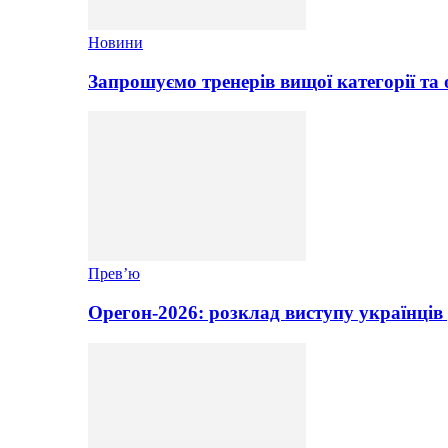
Новини
Запрошуємо тренерів вищої категорії та 
Прев’ю
Орегон-2026: розклад виступу українців 