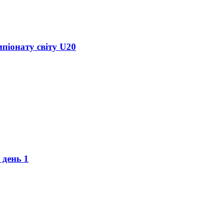
піонату світу U20
 день 1