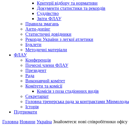
Критерії відбору та нормативи
Документи статистики та рекордів
Суддівство
Звіти ФЛАУ
Правила змагань
Анти-допінг
Статистичні довідники
Рекорди України з легкої атлетики
Буклети
Методичні матеріали
ФЛАУ
Конференція
Почесні члени ФЛАУ
Президент
Рада
Виконавчий комітет
Комітети та комісії
Комісія з поза стадіонних видів
Секретаріат
Головна тренерська рада за контрактами Мінмолодь
Історія
Підтримати
Головна
Новини
Україна
Знайомтеся: нові співробітники офіс