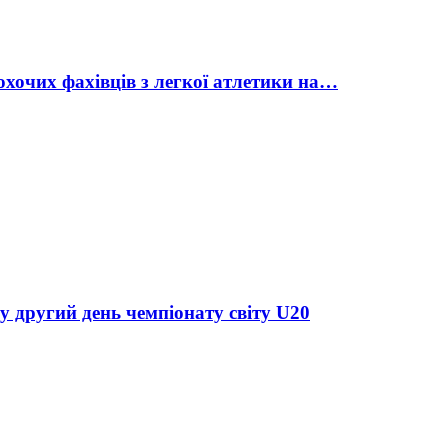
охочих фахівців з легкої атлетики на…
у другий день чемпіонату світу U20