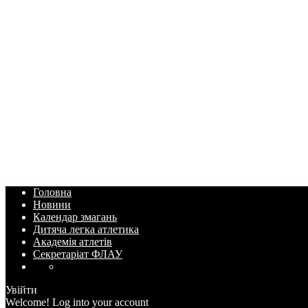
Головна
Новини
Календар змагань
Дитяча легка атлетика
Академія атлетів
Секретаріат ФЛАУ
Увійти
Welcome! Log into your account