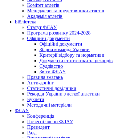
Комітет атлетів
Менеджери та представники атлетів
Академія атлетів
Бібліотека
Статут ФЛАУ
Програма розвитку 2024-2028
Офіційні документи
Офіційні документи
Збірна команда України
Критерії відбору та нормативи
Документи статистики та рекордів
Суддівство
Звіти ФЛАУ
Правила змагань
Анти-допінг
Статистичні довідники
Рекорди України з легкої атлетики
Буклети
Методичні матеріали
ФЛАУ
Конференція
Почесні члени ФЛАУ
Президент
Рада