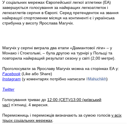
У соціальних мережах Європейської легкої атлетики (ЕА)
завершується голосування за найкращих легкоатлеток і
легкоатлетів серпня в Європі. Серед претенденток на звання
найкращої спортсменки місяця на континенті є і українська
стрибунка у висоту Ярослава Магучіх.
Магучіх у серпні виграла два етапи «Діамантової ліги» – у
Монако і Стокгольмі, – була другою на турнірі у Польщі та
повторила найкращий результат сезону у світі (2,00 метри).
Проголосувати за Ярославу Магучіх можна на сторінках ЕА у:
Facebook
(Like або Share)
Instagram
(у коментарях потрібно написати
)
#
Mahuchikh
Twitter
Голосування триває до
12:00 (СЕТ)/13:00 (київський
час)
п’ятниці, 4 вересня.
Переможниць і переможців визначають за сумою голосів
у всіх
трьох соціальних мережах
.