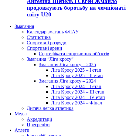
Ангеліна Шепель і Євген Жмайло
продовжують боротьбу на чемпіонаті
світу U20
Змагання
Календар змагань ФЛАУ
Статистика
Спортивні розряди
Спортивні арени
Сертифікати спортивних об’єктів
Змагання “Ліга кросу”
Змагання Ліга кросу – 2025
Ліга Кросу 2025 – I етап
Ліга Кросу 2025 – II етап
Змагання Ліга кросу – 2024
Ліга Кросу 2024 – I етап
Ліга Кросу 2024 – III етап
Ліга Кросу 2024 – IV етап
Ліга Кросу 2024 – Фінал
Дитяча легка атлетика
Медіа
Акредитації
Пресрелізи
Атлети
Біографії атлетів