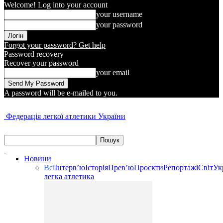
Welcome! Log into your account
your username
your password
Forgot your password? Get help
Password recovery
Recover your password
your email
A password will be e-mailed to you.
Федерація легкої атлетики України
Новини
Всі
Інтерв’ю
Історія
Прев’ю
Проєкти
Репортажі
Світ
Ук
легка атлетика