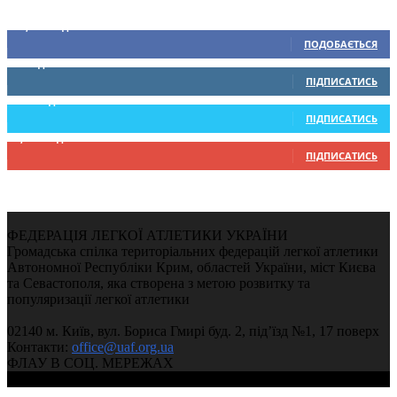
Ми у соціальних мережах
15,104
Підписників
ПОДОБАЄТЬСЯ
0
Підписників
ПІДПИСАТИСЬ
234
Підписників
ПІДПИСАТИСЬ
9,370
Підписників
ПІДПИСАТИСЬ
ФЕДЕРАЦІЯ ЛЕГКОЇ АТЛЕТИКИ УКРАЇНИ
Громадська спілка територіальних федерацій легкої атлетики
Автономної Республіки Крим, областей України, міст Києва
та Севастополя, яка створена з метою розвитку та
популяризації легкої атлетики
02140 м. Київ, вул. Бориса Гмирі буд. 2, під’їзд №1, 17 поверх
Контакти:
office@uaf.org.ua
ФЛАУ В СОЦ. МЕРЕЖАХ
© 2004-2026, Федерація легкої атлетики України