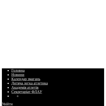
Головна
Новини
Календар змагань
Дитяча легка атлетика
Академія атлетів
Секретаріат ФЛАУ
Увійти