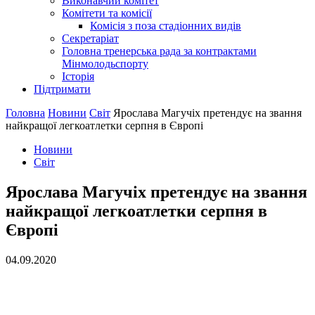
Виконавчий комітет
Комітети та комісії
Комісія з поза стадіонних видів
Секретаріат
Головна тренерська рада за контрактами
Мінмолодьспорту
Історія
Підтримати
Головна
Новини
Світ
Ярослава Магучіх претендує на звання
найкращої легкоатлетки серпня в Європі
Новини
Світ
Ярослава Магучіх претендує на звання
найкращої легкоатлетки серпня в
Європі
04.09.2020