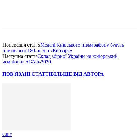
Попередня стаття
Медалі Київського півмарафону будуть
присвячені 180-річчю «Кобзаря»
Наступна стаття
Склад збірної України на юніорський
чемпіонат АБАФ-2020
ПОВ'ЯЗАНІ СТАТТІ
БІЛЬШЕ ВІД АВТОРА
Світ