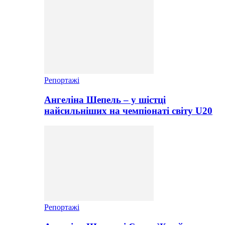
Репортажі
Ангеліна Шепель – у шістці
найсильніших на чемпіонаті світу U20
Репортажі