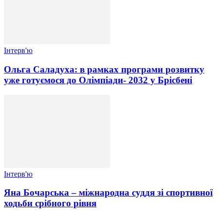
Інтерв'ю
Ольга Саладуха: в рамках програми розвитку
уже готуємося до Олімпіади- 2032 у Брісбені
Інтерв'ю
Яна Бочарська – міжнародна суддя зі спортивної
ходьби срібного рівня