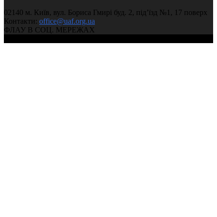
02140 м. Київ, вул. Бориса Гмирі буд. 2, під’їзд №1, 17 поверх
Контакти:
office@uaf.org.ua
ФЛАУ В СОЦ. МЕРЕЖАХ
© 2004-2026, Федерація легкої атлетики України