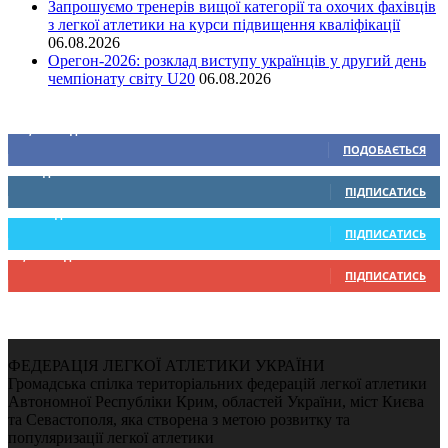
Запрошуємо тренерів вищої категорії та охочих фахівців
з легкої атлетики на курси підвищення кваліфікації
06.08.2026
Орегон-2026: розклад виступу українців у другий день
чемпіонату світу U20
06.08.2026
Ми у соціальних мережах
15,104
Підписників
ПОДОБАЄТЬСЯ
0
Підписників
ПІДПИСАТИСЬ
234
Підписників
ПІДПИСАТИСЬ
9,370
Підписників
ПІДПИСАТИСЬ
ФЕДЕРАЦІЯ ЛЕГКОЇ АТЛЕТИКИ УКРАЇНИ
Громадська спілка територіальних федерацій легкої атлетики
Автономної Республіки Крим, областей України, міст Києва
та Севастополя, яка створена з метою розвитку та
популяризації легкої атлетики