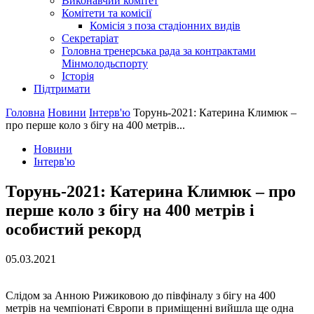
Виконавчий комітет
Комітети та комісії
Комісія з поза стадіонних видів
Секретаріат
Головна тренерська рада за контрактами
Мінмолодьспорту
Історія
Підтримати
Головна
Новини
Інтерв'ю
Торунь-2021: Катерина Климюк –
про перше коло з бігу на 400 метрів...
Новини
Інтерв'ю
Торунь-2021: Катерина Климюк – про
перше коло з бігу на 400 метрів і
особистий рекорд
05.03.2021
Слідом за Анною Рижиковою до півфіналу з бігу на 400
метрів на чемпіонаті Європи в приміщенні вийшла ще одна