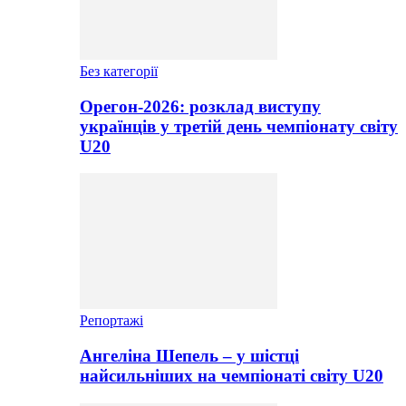
Без категорії
Орегон-2026: розклад виступу
українців у третій день чемпіонату світу
U20
Репортажі
Ангеліна Шепель – у шістці
найсильніших на чемпіонаті світу U20