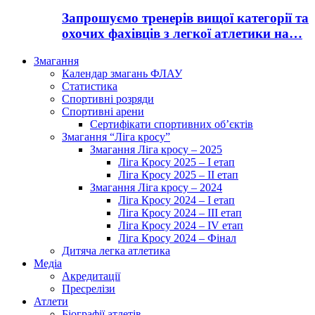
Запрошуємо тренерів вищої категорії та
охочих фахівців з легкої атлетики на…
Змагання
Календар змагань ФЛАУ
Статистика
Спортивні розряди
Спортивні арени
Сертифікати спортивних об’єктів
Змагання “Ліга кросу”
Змагання Ліга кросу – 2025
Ліга Кросу 2025 – I етап
Ліга Кросу 2025 – II етап
Змагання Ліга кросу – 2024
Ліга Кросу 2024 – I етап
Ліга Кросу 2024 – III етап
Ліга Кросу 2024 – IV етап
Ліга Кросу 2024 – Фінал
Дитяча легка атлетика
Медіа
Акредитації
Пресрелізи
Атлети
Біографії атлетів