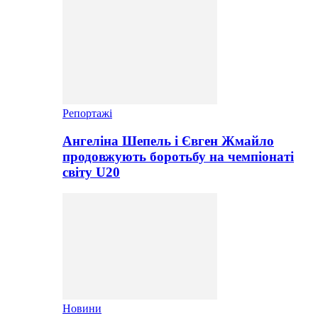
Репортажі
Ангеліна Шепель і Євген Жмайло
продовжують боротьбу на чемпіонаті
світу U20
Новини