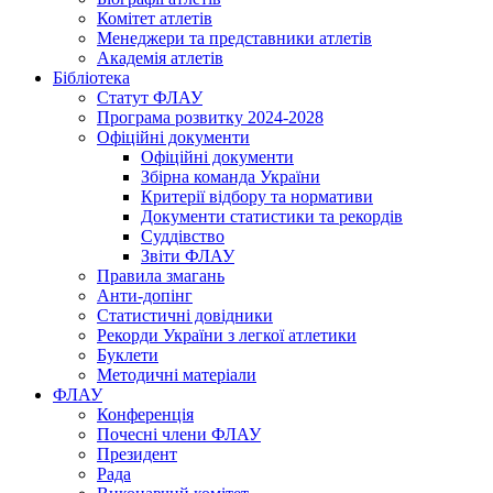
Комітет атлетів
Менеджери та представники атлетів
Академія атлетів
Бібліотека
Статут ФЛАУ
Програма розвитку 2024-2028
Офіційні документи
Офіційні документи
Збірна команда України
Критерії відбору та нормативи
Документи статистики та рекордів
Суддівство
Звіти ФЛАУ
Правила змагань
Анти-допінг
Статистичні довідники
Рекорди України з легкої атлетики
Буклети
Методичні матеріали
ФЛАУ
Конференція
Почесні члени ФЛАУ
Президент
Рада