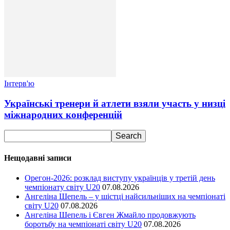
Інтерв'ю
Українські тренери й атлети взяли участь у низці
міжнародних конференцій
Нещодавні записи
Орегон-2026: розклад виступу українців у третій день
чемпіонату світу U20
07.08.2026
Ангеліна Шепель – у шістці найсильніших на чемпіонаті
світу U20
07.08.2026
Ангеліна Шепель і Євген Жмайло продовжують
боротьбу на чемпіонаті світу U20
07.08.2026