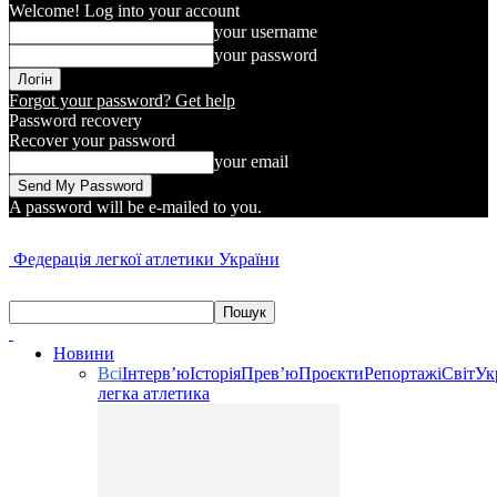
Welcome! Log into your account
your username
your password
Forgot your password? Get help
Password recovery
Recover your password
your email
A password will be e-mailed to you.
Федерація легкої атлетики України
Новини
Всі
Інтерв’ю
Історія
Прев’ю
Проєкти
Репортажі
Світ
Ук
легка атлетика