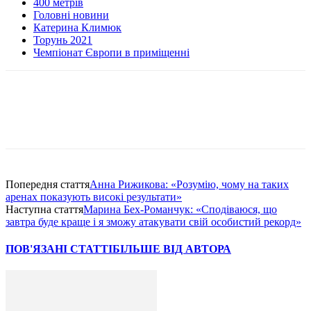
400 метрів
Головні новини
Катерина Климюк
Торунь 2021
Чемпіонат Європи в приміщенні
Попередня стаття
Анна Рижикова: «Розумію, чому на таких
аренах показують високі результати»
Наступна стаття
Марина Бех-Романчук: «Сподіваюся, що
завтра буде краще і я зможу атакувати свій особистий рекорд»
ПОВ'ЯЗАНІ СТАТТІ
БІЛЬШЕ ВІД АВТОРА