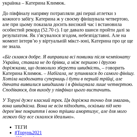
українка – Катерина Климюк.
До півфіналу напряму потрапляли дві перші атлетки з
кожного забігу. Катерина ж у своєму фінішувала четвертою,
але при цьому показала досить високий час і встановила
особистий рекорд (52.70 с). І це давало шанси пройти далі за
результатом. Як з’ясувалося згодом, небезпідставні. Але на
момент інтерв’ю у віртуальній мікст-зоні, Катерина про це ще
не знала.
«Біг склався добре. Я виправила всі помилки після чемпіонату
України, ставала не до брівки, а між першою і другою
доріжками, що дозволило зберегти швидкість,
– говорить
Катерина Климюк. –
Набігала, не зупинялася до самого фінішу.
Хотіла наздогнати суперниць і бути в першій трійці, але
дівчата виявилися швидшими і я фінішувала лише четвертою.
Сподіваюся, для виходу у півфінал цього вистачить.
У Торуні дуже класний трек. Ця доріжка точно для змагань,
вона швидкісна. Вона не всім підходить, оскільки під н
ею
дерев’яне покриття і воно трішки амортизує, але для мого
легкого бігу все склалося ідеально».
ТЕГИ
#Торунь2021