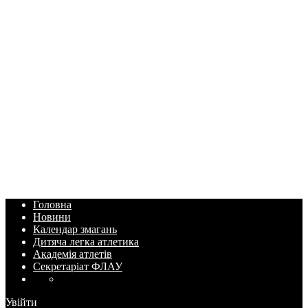
Головна
Новини
Календар змагань
Дитяча легка атлетика
Академія атлетів
Секретаріат ФЛАУ
Увійти