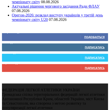
чемпіонату світу
08.08.2026
Актуальні рішення чергового засідання Ради ФЛАУ
07.08.2026
Орегон-2026: розклад виступу українців у третій день
чемпіонату світу U20
07.08.2026
Ми у соціальних мережах
15,104
Підписників
ПОДОБАЄТЬСЯ
0
Підписників
ПІДПИСАТИСЬ
234
Підписників
ПІДПИСАТИСЬ
9,370
Підписників
ПІДПИСАТИСЬ
ФЕДЕРАЦІЯ ЛЕГКОЇ АТЛЕТИКИ УКРАЇНИ
Громадська спілка територіальних федерацій легкої атлетики
Автономної Республіки Крим, областей України, міст Києва
та Севастополя, яка створена з метою розвитку та
популяризації легкої атлетики