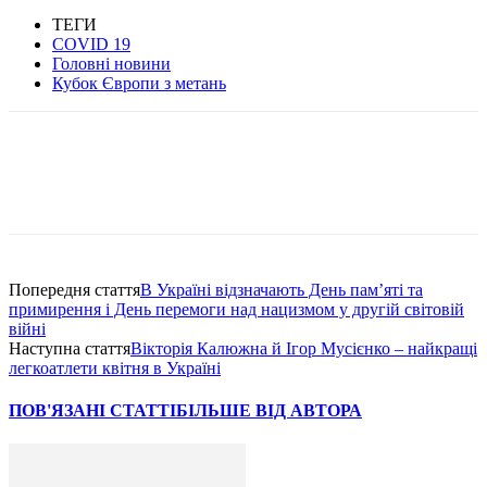
ТЕГИ
COVID 19
Головні новини
Кубок Європи з метань
Попередня стаття
В Україні відзначають День пам’яті та
примирення і День перемоги над нацизмом у другій світовій
війні
Наступна стаття
Вікторія Калюжна й Ігор Мусієнко – найкращі
легкоатлети квітня в Україні
ПОВ'ЯЗАНІ СТАТТІ
БІЛЬШЕ ВІД АВТОРА