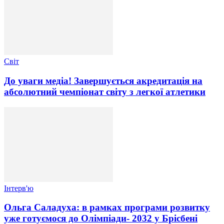
Світ
До уваги медіа! Завершується акредитація на
абсолютний чемпіонат світу з легкої атлетики
Інтерв'ю
Ольга Саладуха: в рамках програми розвитку
уже готуємося до Олімпіади- 2032 у Брісбені