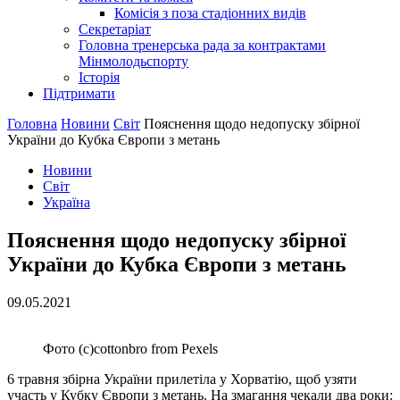
Комісія з поза стадіонних видів
Секретаріат
Головна тренерська рада за контрактами
Мінмолодьспорту
Історія
Підтримати
Головна
Новини
Світ
Пояснення щодо недопуску збірної
України до Кубка Європи з метань
Новини
Світ
Україна
Пояснення щодо недопуску збірної
України до Кубка Європи з метань
09.05.2021
Фото (с)cottonbro from Pexels
6 травня збірна України прилетіла у Хорватію, щоб узяти
участь у Кубку Європи з метань. На змагання чекали два роки: