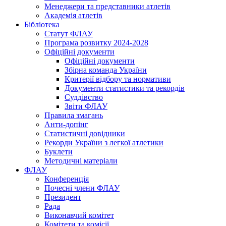
Менеджери та представники атлетів
Академія атлетів
Бібліотека
Статут ФЛАУ
Програма розвитку 2024-2028
Офіційні документи
Офіційні документи
Збірна команда України
Критерії відбору та нормативи
Документи статистики та рекордів
Суддівство
Звіти ФЛАУ
Правила змагань
Анти-допінг
Статистичні довідники
Рекорди України з легкої атлетики
Буклети
Методичні матеріали
ФЛАУ
Конференція
Почесні члени ФЛАУ
Президент
Рада
Виконавчий комітет
Комітети та комісії