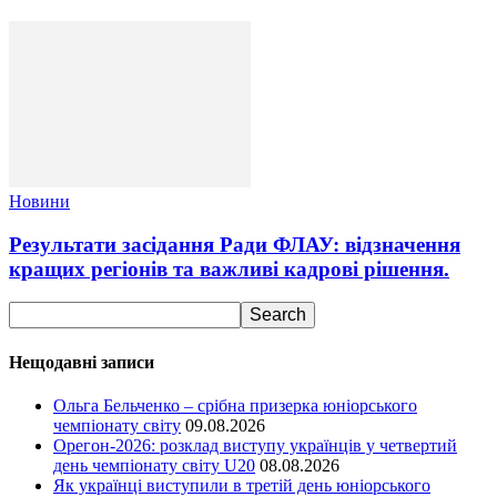
Новини
Результати засідання Ради ФЛАУ: відзначення
кращих регіонів та важливі кадрові рішення.
Нещодавні записи
Ольга Бельченко – срібна призерка юніорського
чемпіонату світу
09.08.2026
Орегон-2026: розклад виступу українців у четвертий
день чемпіонату світу U20
08.08.2026
Як українці виступили в третій день юніорського