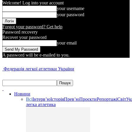
Welcome! Log into your account
your username
your password
Forgot your password? Get help
Password recovery
Recover your password
your email
A password will be e-mailed to you.
Федерація легкої атлетики України
Новини
Всі
Інтерв’ю
Історія
Прев’ю
Проєкти
Репортажі
Світ
Ук
легка атлетика