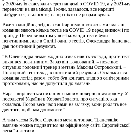
у 2020-му їх скасували через пандемію COVID 19, а у 2021-му
перенесли на два місяці. І коли, здавалося, все нарешті
відбудеться, сталося те, на що ніхто не розраховував.
Вже традиційно, згідно з санітарними протоколами змагань,
команди здають кілька тестів на COVID 19 перед виїздом і по
приїзду. Перед вильотом у всієї команди тести були
негативними, але в Спліті один з тестів, Олександра Іваненка,
дав позитивний результат.
“В Олександра немає жодних ознак навіть застуди, проте тест
виявився позитивним. Зараз він ізольований, – пояснює
ситуацію головний тренер з метань Максим Островський. –
Повторний тест теж дав позитивний результат. Оскільки вся
команда летіла разом, тобто був контакт, згідно з санітарними
протоколами, нас не допустили до змагань.
Наразі вирішується питання з нашим поверненням додому. У
посольстві України в Хорватії знають про ситуацію, яка
склалася. Посол весь час з нами на зв’язку; вони роблять все
для того, щоб нам допомогти”.
А тим часом Кубок Європи з метань триває. Трансляцію
змагань можна подивитися на офіційному сайті Європейської
легкої атлетики.