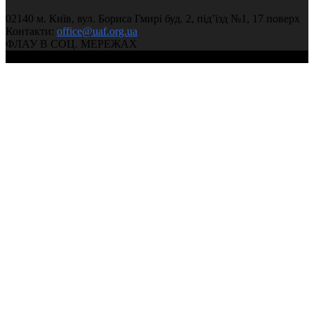
02140 м. Київ, вул. Бориса Гмирі буд. 2, під’їзд №1, 17 поверх
Контакти:
office@uaf.org.ua
ФЛАУ В СОЦ. МЕРЕЖАХ
© 2004-2026, Федерація легкої атлетики України