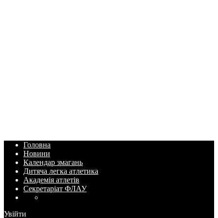
Головна
Новини
Календар змагань
Дитяча легка атлетика
Академія атлетів
Секретаріат ФЛАУ
Увійти