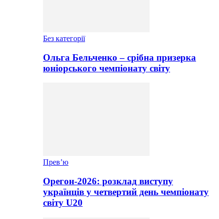
Без категорії
Ольга Бельченко – срібна призерка
юніорського чемпіонату світу
Прев’ю
Орегон-2026: розклад виступу
українців у четвертий день чемпіонату
світу U20