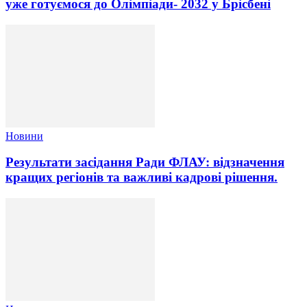
уже готуємося до Олімпіади- 2032 у Брісбені
Новини
Результати засідання Ради ФЛАУ: відзначення
кращих регіонів та важливі кадрові рішення.