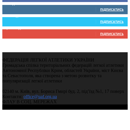
0
Підписників
ПІДПИСАТИСЬ
234
Підписників
ПІДПИСАТИСЬ
9,370
Підписників
ПІДПИСАТИСЬ
ФЕДЕРАЦІЯ ЛЕГКОЇ АТЛЕТИКИ УКРАЇНИ
Громадська спілка територіальних федерацій легкої атлетики
Автономної Республіки Крим, областей України, міст Києва
та Севастополя, яка створена з метою розвитку та
популяризації легкої атлетики
02140 м. Київ, вул. Бориса Гмирі буд. 2, під’їзд №1, 17 поверх
Контакти:
office@uaf.org.ua
ФЛАУ В СОЦ. МЕРЕЖАХ
© 2004-2026, Федерація легкої атлетики України