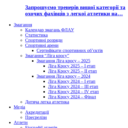
Запрошуємо тренерів вищої категорії та
охочих фахівців з легкої атлетики на…
Змагання
Календар змагань ФЛАУ
Статистика
Спортивні розряди
Спортивні арени
Сертифікати спортивних об’єктів
Змагання “Ліга кросу”
Змагання Ліга кросу – 2025
Ліга Кросу 2025 – I етап
Ліга Кросу 2025 – II етап
Змагання Ліга кросу – 2024
Ліга Кросу 2024 – I етап
Ліга Кросу 2024 – III етап
Ліга Кросу 2024 – IV етап
Ліга Кросу 2024 – Фінал
Дитяча легка атлетика
Медіа
Акредитації
Пресрелізи
Атлети
Біографії атлетів