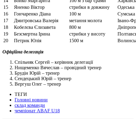
14
Бойко Маргарита
100 м з бар’єрами
Харківсь
15
Яненко Віктор
стрибки в довжину
Одеська
16
Гончаренко Діана
100 м
Сумська
17
Дмитровська Валерія
метання молота
Івано-Фр
18
Кобелєва Єлизавета
800 м
Дніпроп
19
Безсмертна Ірина
стрибки у висоту
Полтавс
20
Петрик Юлія
1500 м
Волинсь
Офіційна делегація
Спільняк Сергей – керівник делегації
Нищеменко Вячеслав – провідний тренер
Брудін Юрій – тренер
Сендецький Юрій – тренер
Вергуш Олег – тренер
ТЕГИ
Головні новини
склад команди
чемпіонат ABAF U18