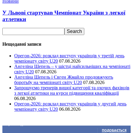
Новини
У Львові стартував Чемпіонат України з легкої
атлетики
Нещодавні записи
Орегон-2026: розклад виступу українців у третій день
чемпіонату світу U20
07.08.2026
Ангеліна Шепель – у шістці найсильніших на чемпіонаті
світу U20
07.08.2026
Ангеліна Шепель і Євген Жмайло продовжують
боротьбу на чемпіонаті світу U20
07.08.2026
Запрошуємо тренерів вищої категорії та охочих фахівців
з легкої атлетики на курси підвищення кваліфікації
06.08.2026
Орегон-2026: розклад виступу українців у другий день
чемпіонату світу U20
06.08.2026
Ми у соціальних мережах
15,104
Підписників
ПОДОБАЄТЬСЯ