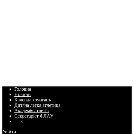
Головна
Новини
Календар змагань
Дитяча легка атлетика
Академія атлетів
Секретаріат ФЛАУ
Увійти