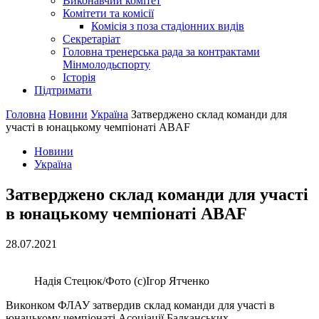
Виконавчий комітет
Комітети та комісії
Комісія з поза стадіонних видів
Секретаріат
Головна тренерська рада за контрактами
Мінмолодьспорту
Історія
Підтримати
Головна
Новини
Україна
Затверджено склад команди для
участі в юнацькому чемпіонаті ABAF
Новини
Україна
Затверджено склад команди для участі
в юнацькому чемпіонаті ABAF
28.07.2021
Надія Стецюк/Фото (с)Ігор Ятченко
Виконком ФЛАУ затвердив склад команди для участі в
юнацькому чемпіонаті Асоціації Балканських