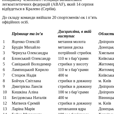
легкоатлетичних федерацій (ABAF), який 14 серпня
відбудеться в Кралево (Сербія).
До складу команди ввійшли 20 спортсменів/-ок і п’ять
офіційних осіб.
Дисципліна, в якій
Прізвище та ім’я
Область
виступає
1
Яценко Олексій
метання молота
Дніпроп
2
Брудін Михайло
метання диска
Донецьк
3
Чернуха Олександра
потрійний стрибок
Хмельни
4
Блонський Олександр
110 м з бар’єрами
Київська
5
Савіцький Володимир
стрибки у висоту
Житомир
6
Лампицький Кирило
110 м з бар’єрами
Житомир
7
Стецюк Надія
400 м
Київська
8
Бойчук Світлана
стрибки в довжину
м. Київ
9
Дмитрієва Лансія
стрибки в довжину
Дніпроп
10
Кишкіна Аліна
100 м з бар’єрами
Дніпроп
11
Бесідовська Наталія
400 м
Вінниць
12
Матвеєв Єремій
стрибки в довжину
м. Київ
13
Ларіна Марія
штовхання ядра
Донецьк