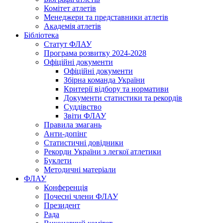
Комітет атлетів
Менеджери та представники атлетів
Академія атлетів
Бібліотека
Статут ФЛАУ
Програма розвитку 2024-2028
Офіційні документи
Офіційні документи
Збірна команда України
Критерії відбору та нормативи
Документи статистики та рекордів
Суддівство
Звіти ФЛАУ
Правила змагань
Анти-допінг
Статистичні довідники
Рекорди України з легкої атлетики
Буклети
Методичні матеріали
ФЛАУ
Конференція
Почесні члени ФЛАУ
Президент
Рада