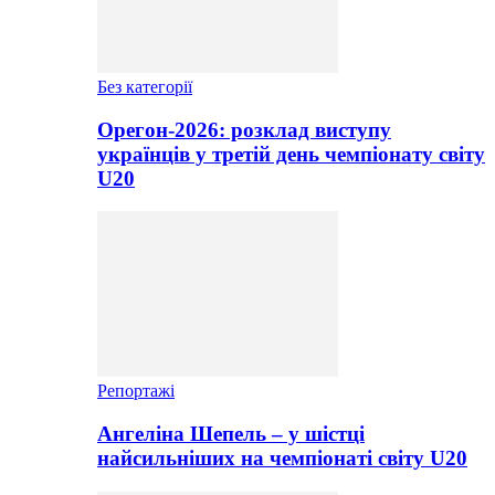
Без категорії
Орегон-2026: розклад виступу
українців у третій день чемпіонату світу
U20
Репортажі
Ангеліна Шепель – у шістці
найсильніших на чемпіонаті світу U20