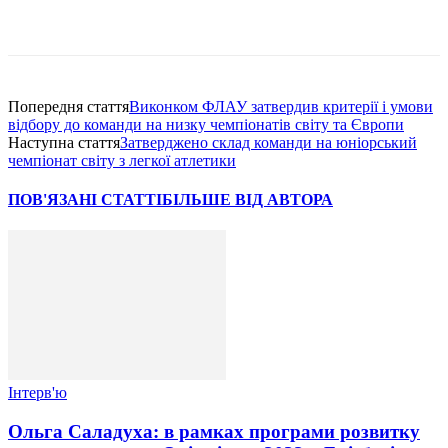
Попередня стаття
Виконком ФЛАУ затвердив критерії і умови
відбору до команди на низку чемпіонатів світу та Європи
Наступна стаття
Затверджено склад команди на юніорський
чемпіонат світу з легкої атлетики
ПОВ'ЯЗАНІ СТАТТІ
БІЛЬШЕ ВІД АВТОРА
Інтерв'ю
Ольга Саладуха: в рамках програми розвитку