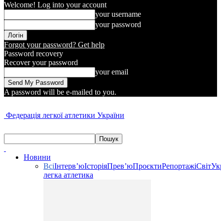
Welcome! Log into your account
your username
your password
Forgot your password? Get help
Password recovery
Recover your password
your email
A password will be e-mailed to you.
Федерація легкої атлетики України
Новини
Всі
Інтерв’ю
Історія
Прев’ю
Проєкти
Репортажі
Світ
Ук
легка атлетика