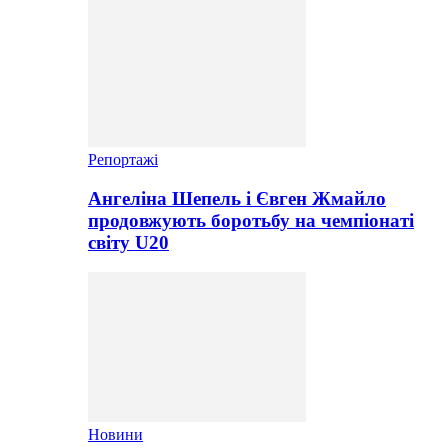
Репортажі
Ангеліна Шепель і Євген Жмайло
продовжують боротьбу на чемпіонаті
світу U20
Новини