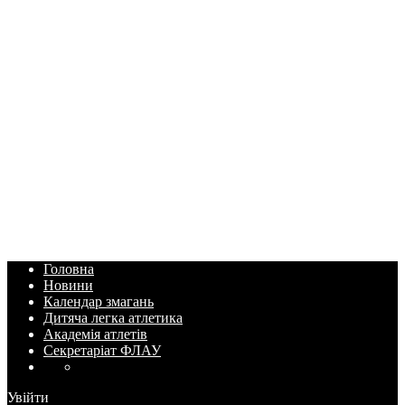
Головна
Новини
Календар змагань
Дитяча легка атлетика
Академія атлетів
Секретаріат ФЛАУ
Увійти