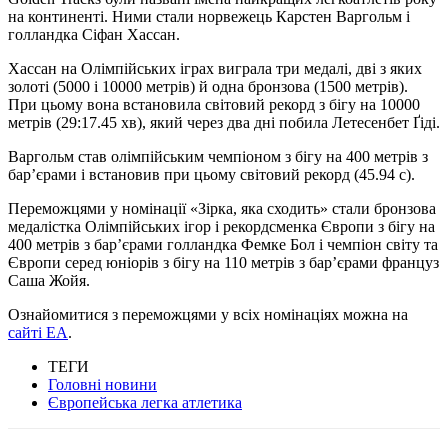
на континенті. Ними стали норвежець Карстен Варгольм і
голландка Сіфан Хассан.
Хассан на Олімпійських іграх виграла три медалі, дві з яких
золоті (5000 і 10000 метрів) й одна бронзова (1500 метрів).
При цьому вона встановила світовий рекорд з бігу на 10000
метрів (29:17.45 хв), який через два дні побила Летесенбет Ґіді.
Варгольм став олімпійським чемпіоном з бігу на 400 метрів з
бар’єрами і встановив при цьому світовий рекорд (45.94 с).
Переможцями у номінації «Зірка, яка сходить» стали бронзова
медалістка Олімпійських ігор і рекордсменка Європи з бігу на
400 метрів з бар’єрами голландка Фемке Бол і чемпіон світу та
Європи серед юніорів з бігу на 110 метрів з бар’єрами француз
Саша Жойя.
Ознайомитися з переможцями у всіх номінаціях можна на
сайті ЕА
.
ТЕГИ
Головні новини
Європейська легка атлетика