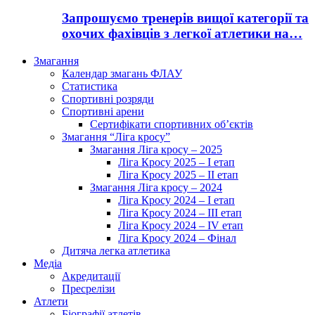
Запрошуємо тренерів вищої категорії та
охочих фахівців з легкої атлетики на…
Змагання
Календар змагань ФЛАУ
Статистика
Спортивні розряди
Спортивні арени
Сертифікати спортивних об’єктів
Змагання “Ліга кросу”
Змагання Ліга кросу – 2025
Ліга Кросу 2025 – I етап
Ліга Кросу 2025 – II етап
Змагання Ліга кросу – 2024
Ліга Кросу 2024 – I етап
Ліга Кросу 2024 – III етап
Ліга Кросу 2024 – IV етап
Ліга Кросу 2024 – Фінал
Дитяча легка атлетика
Медіа
Акредитації
Пресрелізи
Атлети
Біографії атлетів