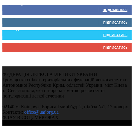
15,104
Підписників
ПОДОБАЄТЬСЯ
0
Підписників
ПІДПИСАТИСЬ
234
Підписників
ПІДПИСАТИСЬ
9,370
Підписників
ПІДПИСАТИСЬ
ФЕДЕРАЦІЯ ЛЕГКОЇ АТЛЕТИКИ УКРАЇНИ
Громадська спілка територіальних федерацій легкої атлетики
Автономної Республіки Крим, областей України, міст Києва
та Севастополя, яка створена з метою розвитку та
популяризації легкої атлетики
02140 м. Київ, вул. Бориса Гмирі буд. 2, під’їзд №1, 17 поверх
Контакти:
office@uaf.org.ua
ФЛАУ В СОЦ. МЕРЕЖАХ
© 2004-2026, Федерація легкої атлетики України