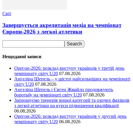
Світ
Завершується акредитація медіа на чемпіонат
Європи-2026 з легкої атлетики
Нещодавні записи
Орегон-2026: розклад виступу українців у третій день
чемпіонату світу U20
07.08.2026
Ангеліна Шепель – у шістці найсильніших на чемпіонаті
світу U20
07.08.2026
Ангеліна Шепель і Євген Жмайло продовжують
боротьбу на чемпіонаті світу U20
07.08.2026
Запрошуємо тренерів вищої категорії та охочих фахівців
з легкої атлетики на курси підвищення кваліфікації
06.08.2026
Орегон-2026: розклад виступу українців у другий день
чемпіонату світу U20
06.08.2026
Ми у соціальних мережах