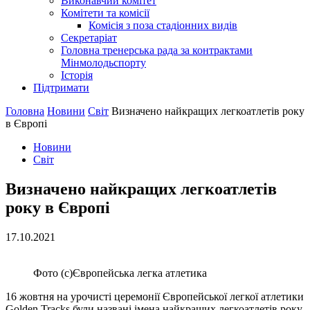
Виконавчий комітет
Комітети та комісії
Комісія з поза стадіонних видів
Секретаріат
Головна тренерська рада за контрактами
Мінмолодьспорту
Історія
Підтримати
Головна
Новини
Світ
Визначено найкращих легкоатлетів року
в Європі
Новини
Світ
Визначено найкращих легкоатлетів
року в Європі
17.10.2021
Фото (с)Європейська легка атлетика
16 жовтня на урочисті церемонії Європейської легкої атлетики
Golden Tracks були названі імена найкращих легкоатлетів року