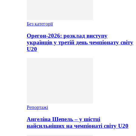
Без категорії
Орегон-2026: розклад виступу
українців у третій день чемпіонату світу
U20
Репортажі
Ангеліна Шепель – у шістці
найсильніших на чемпіонаті світу U20