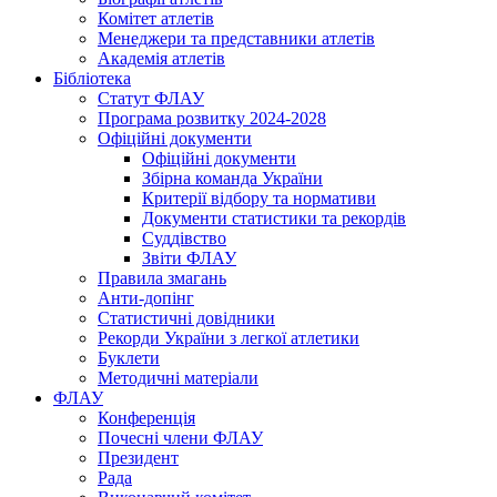
Комітет атлетів
Менеджери та представники атлетів
Академія атлетів
Бібліотека
Статут ФЛАУ
Програма розвитку 2024-2028
Офіційні документи
Офіційні документи
Збірна команда України
Критерії відбору та нормативи
Документи статистики та рекордів
Суддівство
Звіти ФЛАУ
Правила змагань
Анти-допінг
Статистичні довідники
Рекорди України з легкої атлетики
Буклети
Методичні матеріали
ФЛАУ
Конференція
Почесні члени ФЛАУ
Президент
Рада