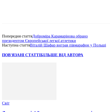
Попередня стаття
Доброміра Карамарінова обрано
президентом Європейської легкої атлетики
Наступна стаття
Віталій Шафар виграв півмарафон у Польщі
ПОВ'ЯЗАНІ СТАТТІ
БІЛЬШЕ ВІД АВТОРА
Світ