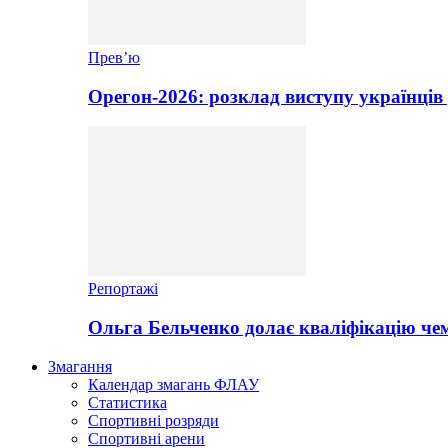
Прев’ю
Орегон-2026: розклад виступу українців 
Репортажі
Ольга Бельченко долає кваліфікацію чем
Змагання
Календар змагань ФЛАУ
Статистика
Спортивні розряди
Спортивні арени