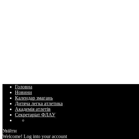
Головна
Новини
Календар змагань
Дитяча легка атлетика
Академія атлетів
Секретаріат ФЛАУ
Увійти
Welcome! Log into your account