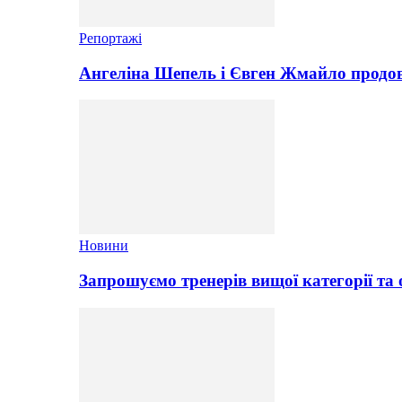
Репортажі
Ангеліна Шепель і Євген Жмайло продов
Новини
Запрошуємо тренерів вищої категорії та 