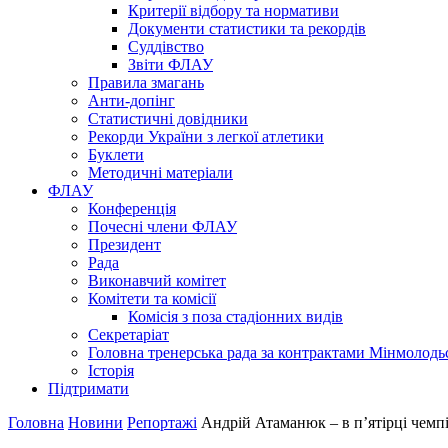
Критерії відбору та нормативи
Документи статистики та рекордів
Суддівство
Звіти ФЛАУ
Правила змагань
Анти-допінг
Статистичні довідники
Рекорди України з легкої атлетики
Буклети
Методичні матеріали
ФЛАУ
Конференція
Почесні члени ФЛАУ
Президент
Рада
Виконавчий комітет
Комітети та комісії
Комісія з поза стадіонних видів
Секретаріат
Головна тренерська рада за контрактами Мінмолодь
Історія
Підтримати
Головна
Новини
Репортажі
Андрій Атаманюк – в п’ятірці чемп