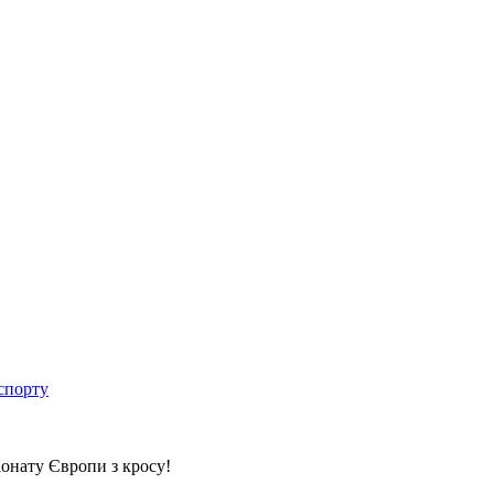
спорту
іонату Європи з кросу!