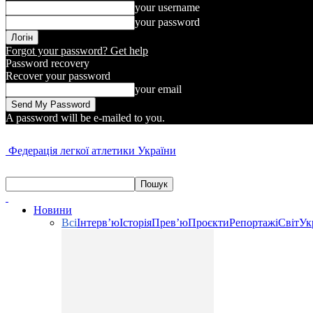
your username
your password
Forgot your password? Get help
Password recovery
Recover your password
your email
A password will be e-mailed to you.
Федерація легкої атлетики України
Новини
Всі
Інтерв’ю
Історія
Прев’ю
Проєкти
Репортажі
Світ
Ук