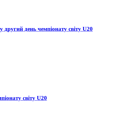
у другий день чемпіонату світу U20
піонату світу U20