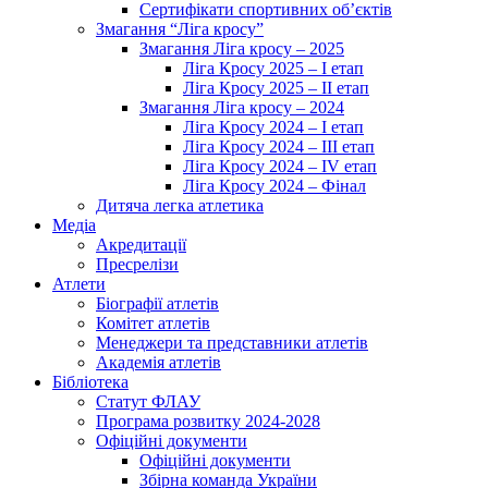
Сертифікати спортивних об’єктів
Змагання “Ліга кросу”
Змагання Ліга кросу – 2025
Ліга Кросу 2025 – I етап
Ліга Кросу 2025 – II етап
Змагання Ліга кросу – 2024
Ліга Кросу 2024 – I етап
Ліга Кросу 2024 – III етап
Ліга Кросу 2024 – IV етап
Ліга Кросу 2024 – Фінал
Дитяча легка атлетика
Медіа
Акредитації
Пресрелізи
Атлети
Біографії атлетів
Комітет атлетів
Менеджери та представники атлетів
Академія атлетів
Бібліотека
Статут ФЛАУ
Програма розвитку 2024-2028
Офіційні документи
Офіційні документи
Збірна команда України