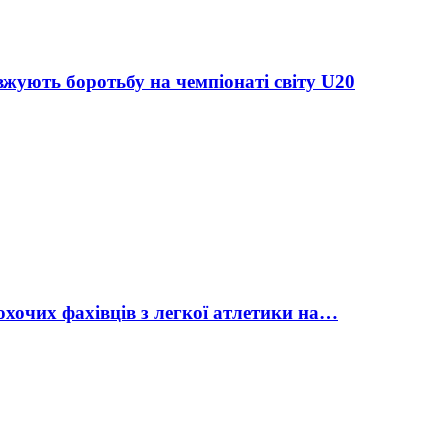
жують боротьбу на чемпіонаті світу U20
охочих фахівців з легкої атлетики на…