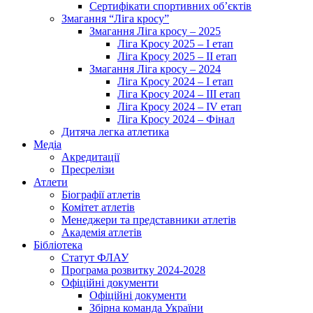
Сертифікати спортивних об’єктів
Змагання “Ліга кросу”
Змагання Ліга кросу – 2025
Ліга Кросу 2025 – I етап
Ліга Кросу 2025 – II етап
Змагання Ліга кросу – 2024
Ліга Кросу 2024 – I етап
Ліга Кросу 2024 – III етап
Ліга Кросу 2024 – IV етап
Ліга Кросу 2024 – Фінал
Дитяча легка атлетика
Медіа
Акредитації
Пресрелізи
Атлети
Біографії атлетів
Комітет атлетів
Менеджери та представники атлетів
Академія атлетів
Бібліотека
Статут ФЛАУ
Програма розвитку 2024-2028
Офіційні документи
Офіційні документи
Збірна команда України