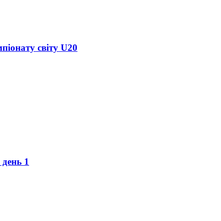
піонату світу U20
 день 1