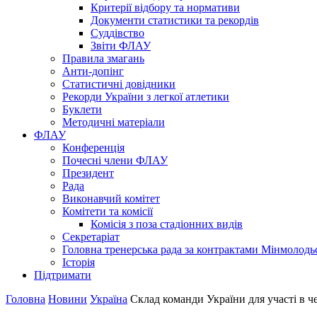
Критерії відбору та нормативи
Документи статистики та рекордів
Суддівство
Звіти ФЛАУ
Правила змагань
Анти-допінг
Статистичні довідники
Рекорди України з легкої атлетики
Буклети
Методичні матеріали
ФЛАУ
Конференція
Почесні члени ФЛАУ
Президент
Рада
Виконавчий комітет
Комітети та комісії
Комісія з поза стадіонних видів
Секретаріат
Головна тренерська рада за контрактами Мінмолодь
Історія
Підтримати
Головна
Новини
Україна
Склад команди України для участі в ч