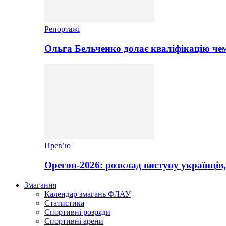
Репортажі
Ольга Бельченко долає кваліфікацію чем
Прев’ю
Орегон-2026: розклад виступу українців,
Змагання
Календар змагань ФЛАУ
Статистика
Спортивні розряди
Спортивні арени