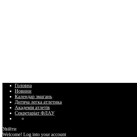
Головна
Новини
Календар змагань
Дитяча легка атлетика
Академія атлетів
Секретаріат ФЛАУ
Увійти
Welcome! Log into your account