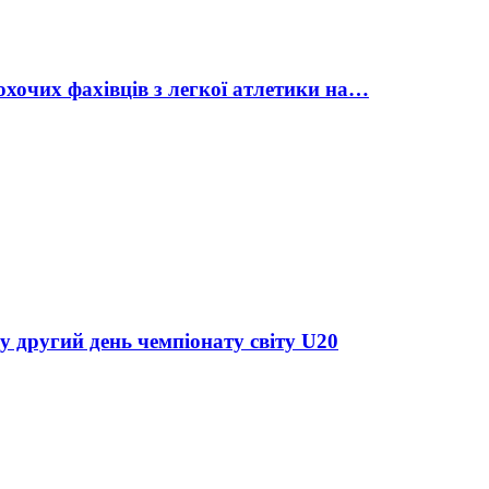
охочих фахівців з легкої атлетики на…
у другий день чемпіонату світу U20