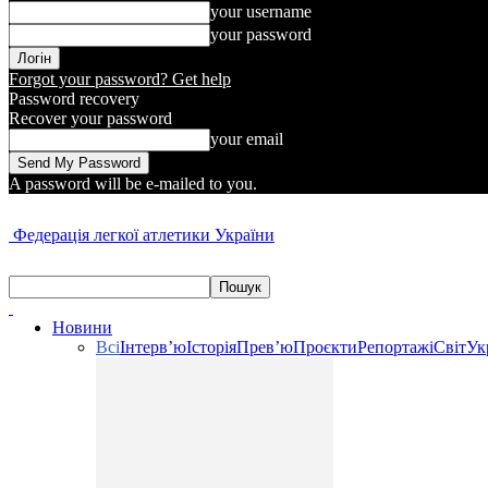
your username
your password
Forgot your password? Get help
Password recovery
Recover your password
your email
A password will be e-mailed to you.
Федерація легкої атлетики України
Новини
Всі
Інтерв’ю
Історія
Прев’ю
Проєкти
Репортажі
Світ
Ук