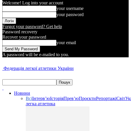
Welcome! Log into your account
your username
your password
Forgot your password? Get help
Password recovery
Recover your password
your email
A password will be e-mailed to you.
Федерація легкої атлетики України
Новини
Всі
Інтерв’ю
Історія
Прев’ю
Проєкти
Репортажі
Світ
Ук
легка атлетика