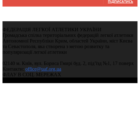
ПІДПИСАТИСЬ
ФЕДЕРАЦІЯ ЛЕГКОЇ АТЛЕТИКИ УКРАЇНИ
Громадська спілка територіальних федерацій легкої атлетики
Автономної Республіки Крим, областей України, міст Києва
та Севастополя, яка створена з метою розвитку та
популяризації легкої атлетики
02140 м. Київ, вул. Бориса Гмирі буд. 2, під’їзд №1, 17 поверх
Контакти:
office@uaf.org.ua
ФЛАУ В СОЦ. МЕРЕЖАХ
© 2004-2026, Федерація легкої атлетики України