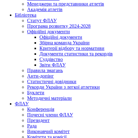
Менеджери та представники атлетів
Академія атлетів
Бібліотека
Статут ФЛАУ
Програма розвитку 2024-2028
Офіційні документи
Офіційні документи
Збірна команда України
Критерії відбору та нормативи
Документи статистики та рекордів
Суддівство
Звіти ФЛАУ
Правила змагань
Анти-допінг
Статистичні довідники
Рекорди України з легкої атлетики
Буклети
Методичні матеріали
ФЛАУ
Конференція
Почесні члени ФЛАУ
Президент
Рада
Виконавчий комітет
Комітети та комісії