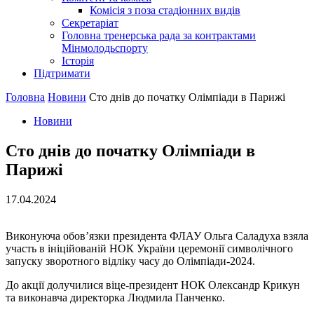
Комісія з поза стадіонних видів
Секретаріат
Головна тренерська рада за контрактами
Мінмолодьспорту
Історія
Підтримати
Головна
Новини
Сто днів до початку Олімпіади в Парижі
Новини
Сто днів до початку Олімпіади в
Парижі
17.04.2024
Виконуюча обов’язки президента ФЛАУ Ольга Саладуха взяла
участь в ініційованій НОК України церемонії символічного
запуску зворотного відліку часу до Олімпіади-2024.
До акції долучилися віце-президент НОК Олександр Крикун
та виконавча директорка Людмила Панченко.