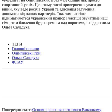
«Результат на Олімпійських іграх – це більше ніж просто
спортивний успіх. Це в тому числі привернення уваги до
війни, яку веде росія в Україні та адвокація залучення
допомоги від наших партнерів. Тож чим частіше
підніматиметься український прапор і частіше звучатиме наш
гімн, тим ближчою буде перемога над ворогом», – підкреслила
Ольга Саладуха.
ТЕГИ
Головні новини
Олімпійські ігри
Ольга Саладуха
ФЛАУ
Попередня стаття
Основні рішення квітневого Виконкому