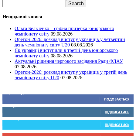
Нещодавні записи
Ольга Бельченко – срібна призерка юніорського
чемпіонату світу
09.08.2026
Орегон-2026: розклад виступу українців у четвертий
день чемпіонату світу U20
08.08.2026
Як українці виступили в третій день юніорського
чемпіонату світу
08.08.2026
Актуальні рішення чергового засідання Ради ФЛАУ
07.08.2026
Орегон-2026: розклад виступу українців у третій день
чемпіонату світу U20
07.08.2026
Ми у соціальних мережах
15,104
Підписників
ПОДОБАЄТЬСЯ
0
Підписників
ПІДПИСАТИСЬ
234
Підписників
ПІДПИСАТИСЬ
9,370
Підписників