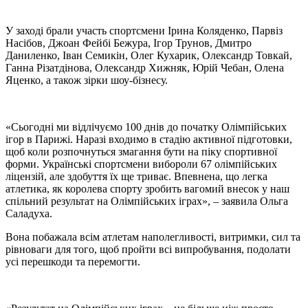
У заході брали участь спортсмени Ірина Коляденко, Парвіз
Насібов, Джоан Фейбі Бежура, Ігор Трунов, Дмитро
Даниленко, Іван Семикін, Олег Кухарик, Олександр Товкай,
Ганна Різатдінова, Олександр Хижняк, Юрій Чебан, Олена
Яценко, а також зірки шоу-бізнесу.
«Сьогодні ми відлічуємо 100 днів до початку Олімпійських
ігор в Парижі. Наразі входимо в стадію активної підготовки,
щоб коли розпочнуться змагання бути на піку спортивної
форми. Українські спортсмени вибороли 67 олімпійських
ліцензій, але здобуття їх ще триває. Впевнена, що легка
атлетика, як королева спорту зробить вагомий внесок у наш
спільний результат на Олімпійських іграх», – заявила Ольга
Саладуха.
Вона побажала всім атлетам наполегливості, витримки, сил та
рівноваги для того, щоб пройти всі випробування, подолати
усі перешкоди та перемогти.