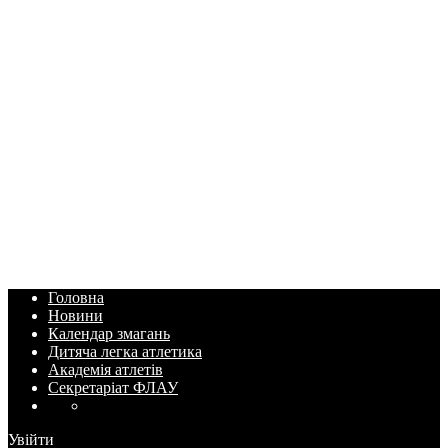
Головна
Новини
Календар змагань
Дитяча легка атлетика
Академія атлетів
Секретаріат ФЛАУ
Увійти