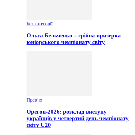
Без категорії
Ольга Бельченко – срібна призерка
юніорського чемпіонату світу
Прев’ю
Орегон-2026: розклад виступу
українців у четвертий день чемпіонату
світу U20