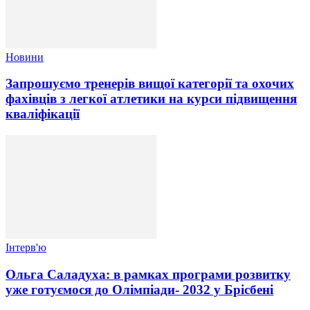
Новини
Запрошуємо тренерів вищої категорії та охочих
фахівців з легкої атлетики на курси підвищення
кваліфікації
Інтерв'ю
Ольга Саладуха: в рамках програми розвитку
уже готуємося до Олімпіади- 2032 у Брісбені