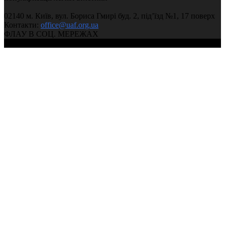
02140 м. Київ, вул. Бориса Гмирі буд. 2, під’їзд №1, 17 поверх
Контакти:
office@uaf.org.ua
ФЛАУ В СОЦ. МЕРЕЖАХ
© 2004-2026, Федерація легкої атлетики України