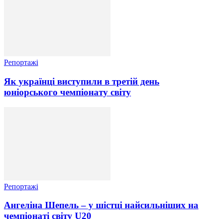
Репортажі
Як українці виступили в третій день
юніорського чемпіонату світу
Репортажі
Ангеліна Шепель – у шістці найсильніших на
чемпіонаті світу U20