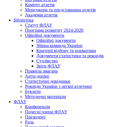
Комітет атлетів
Менеджери та представники атлетів
Академія атлетів
Бібліотека
Статут ФЛАУ
Програма розвитку 2024-2028
Офіційні документи
Офіційні документи
Збірна команда України
Критерії відбору та нормативи
Документи статистики та рекордів
Суддівство
Звіти ФЛАУ
Правила змагань
Анти-допінг
Статистичні довідники
Рекорди України з легкої атлетики
Буклети
Методичні матеріали
ФЛАУ
Конференція
Почесні члени ФЛАУ
Президент
Рада