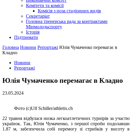
Виконавчий комітет
Комітети та комісії
Комісія з поза стадіонних видів
Секретаріат
Головна тренерська рада за контрактами
Мінмолодьспорту
Історія
Підтримати
Головна
Новини
Репортажі
Юлія Чумаченко перемагає в
Кладно
Новини
Репортажі
Юлія Чумаченко перемагає в Кладно
23.05.2024
Фото (с)Ulf Schiller/athletix.ch
22 травня відбулася низка легкоатлетичних турнірів за участю
українок. Так, Юлія Чумаченко, з першої спроби подолавши
1.87 м, забезпечила собі перемогу зі стрибків у висоту в