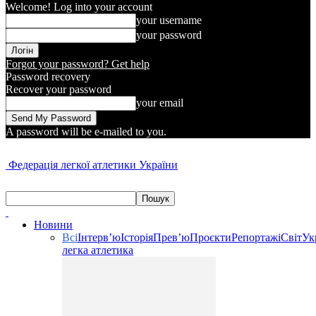
Welcome! Log into your account
your username
your password
Forgot your password? Get help
Password recovery
Recover your password
your email
A password will be e-mailed to you.
Федерація легкої атлетики України
Новини
Всі
Інтерв’ю
Історія
Прев’ю
Проєкти
Репортажі
Світ
Ук
легка атлетика