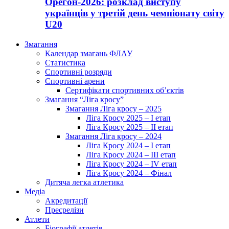
Орегон-2026: розклад виступу
українців у третій день чемпіонату світу
U20
Змагання
Календар змагань ФЛАУ
Статистика
Спортивні розряди
Спортивні арени
Сертифікати спортивних об’єктів
Змагання “Ліга кросу”
Змагання Ліга кросу – 2025
Ліга Кросу 2025 – I етап
Ліга Кросу 2025 – II етап
Змагання Ліга кросу – 2024
Ліга Кросу 2024 – I етап
Ліга Кросу 2024 – III етап
Ліга Кросу 2024 – IV етап
Ліга Кросу 2024 – Фінал
Дитяча легка атлетика
Медіа
Акредитації
Пресрелізи
Атлети
Біографії атлетів