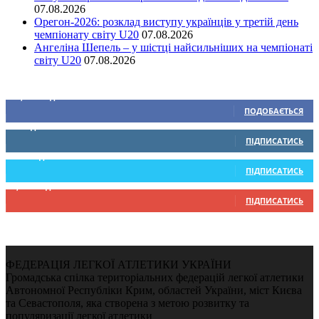
07.08.2026
Орегон-2026: розклад виступу українців у третій день
чемпіонату світу U20
07.08.2026
Ангеліна Шепель – у шістці найсильніших на чемпіонаті
світу U20
07.08.2026
Ми у соціальних мережах
15,104
Підписників
ПОДОБАЄТЬСЯ
0
Підписників
ПІДПИСАТИСЬ
234
Підписників
ПІДПИСАТИСЬ
9,370
Підписників
ПІДПИСАТИСЬ
ФЕДЕРАЦІЯ ЛЕГКОЇ АТЛЕТИКИ УКРАЇНИ
Громадська спілка територіальних федерацій легкої атлетики
Автономної Республіки Крим, областей України, міст Києва
та Севастополя, яка створена з метою розвитку та
популяризації легкої атлетики