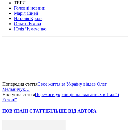
ТЕГИ
Головні новини
Марія Сіней
Наталія Кроль
Ольга Ляхова
Юлія Чумаченко
Попередня стаття
Своє життя за Україну віддав Олег
Мельничук…
Наступна стаття
Перемоги українців на змаганнях в Італії і
Естонії
ПОВ'ЯЗАНІ СТАТТІ
БІЛЬШЕ ВІД АВТОРА