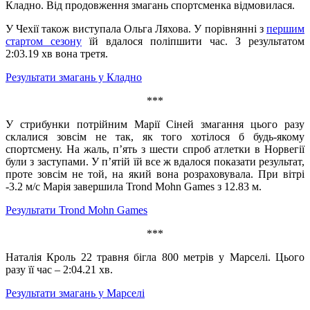
Кладно. Від продовження змагань спортсменка відмовилася.
У Чехії також виступала Ольга Ляхова. У порівнянні з
першим
стартом сезону
їй вдалося поліпшити час. З результатом
2:03.19 хв вона третя.
Результати змагань у Кладно
***
У стрибунки потрійним Марії Сіней змагання цього разу
склалися зовсім не так, як того хотілося б будь-якому
спортсмену. На жаль, п’ять з шести спроб атлетки в Норвегії
були з заступами. У п’ятій їй все ж вдалося показати результат,
проте зовсім не той, на який вона розраховувала. При вітрі
-3.2 м/с Марія завершила Trond Mohn Games з 12.83 м.
Результати Trond Mohn Games
***
Наталія Кроль 22 травня бігла 800 метрів у Марселі. Цього
разу її час – 2:04.21 хв.
Результати змагань у Марселі