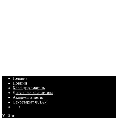
Головна
Новини
Календар змагань
Дитяча легка атлетика
Академія атлетів
Секретаріат ФЛАУ
Увійти