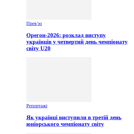
Прев’ю
Орегон-2026: розклад виступу
українців у четвертий день чемпіонату
світу U20
Репортажі
Як українці виступили в третій день
юніорського чемпіонату світу