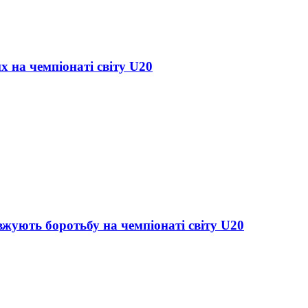
х на чемпіонаті світу U20
жують боротьбу на чемпіонаті світу U20