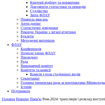
Критерії відбору та нормативи
Документи статистики та рекордів
Суддівство
Звіти ФЛАУ
Правила змагань
Анти-допінг
Статистичні довідники
Рекорди України з легкої атлетики
Буклети
Методичні матеріали
ФЛАУ
Конференція
Почесні члени ФЛАУ
Президент
Рада
Виконавчий комітет
Комітети та комісії
Комісія з поза стадіонних видів
Секретаріат
Головна тренерська рада за контрактами Мінмолодь
Історія
Підтримати
Головна
Новини
Прев'ю
Рим-2024: трансляція і розклад виступі