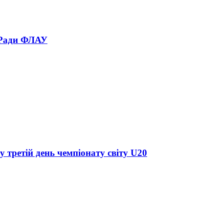
 Ради ФЛАУ
у третій день чемпіонату світу U20