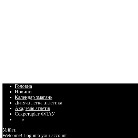
Головна
Новини
Календар змагань
Дитяча легка атлетика
Академія атлетів
Секретаріат ФЛАУ
Увійти
Welcome! Log into your account