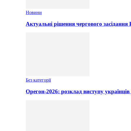
Новини
Актуальні рішення чергового засідання
Без категорії
Орегон-2026: розклад виступу українців 