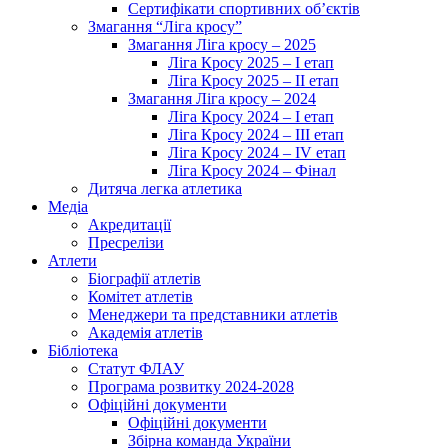
Сертифікати спортивних об’єктів
Змагання “Ліга кросу”
Змагання Ліга кросу – 2025
Ліга Кросу 2025 – I етап
Ліга Кросу 2025 – II етап
Змагання Ліга кросу – 2024
Ліга Кросу 2024 – I етап
Ліга Кросу 2024 – III етап
Ліга Кросу 2024 – IV етап
Ліга Кросу 2024 – Фінал
Дитяча легка атлетика
Медіа
Акредитації
Пресрелізи
Атлети
Біографії атлетів
Комітет атлетів
Менеджери та представники атлетів
Академія атлетів
Бібліотека
Статут ФЛАУ
Програма розвитку 2024-2028
Офіційні документи
Офіційні документи
Збірна команда України