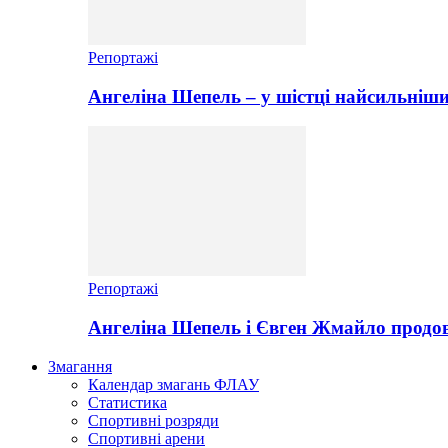
Репортажі
Ангеліна Шепель – у шістці найсильніши
Репортажі
Ангеліна Шепель і Євген Жмайло продов
Змагання
Календар змагань ФЛАУ
Статистика
Спортивні розряди
Спортивні арени