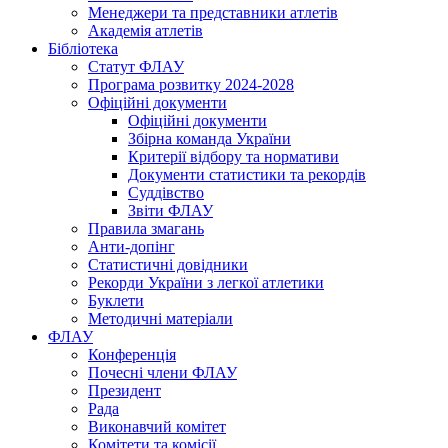
Менеджери та представники атлетів
Академія атлетів
Бібліотека
Статут ФЛАУ
Програма розвитку 2024-2028
Офіційні документи
Офіційні документи
Збірна команда України
Критерії відбору та нормативи
Документи статистики та рекордів
Суддівство
Звіти ФЛАУ
Правила змагань
Анти-допінг
Статистичні довідники
Рекорди України з легкої атлетики
Буклети
Методичні матеріали
ФЛАУ
Конференція
Почесні члени ФЛАУ
Президент
Рада
Виконавчий комітет
Комітети та комісії