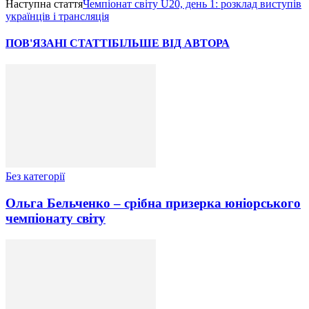
Наступна стаття
Чемпіонат світу U20, день 1: розклад виступів
українців і трансляція
ПОВ'ЯЗАНІ СТАТТІ
БІЛЬШЕ ВІД АВТОРА
Без категорії
Ольга Бельченко – срібна призерка юніорського
чемпіонату світу