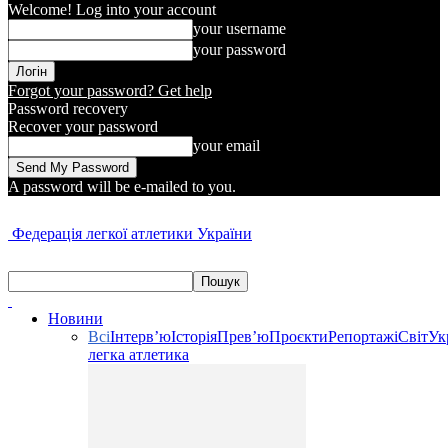
Welcome! Log into your account
your username
your password
Forgot your password? Get help
Password recovery
Recover your password
your email
A password will be e-mailed to you.
Федерація легкої атлетики України
Новини
Всі
Інтерв’ю
Історія
Прев’ю
Проєкти
Репортажі
Світ
Ук
легка атлетика