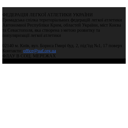
ФЕДЕРАЦІЯ ЛЕГКОЇ АТЛЕТИКИ УКРАЇНИ
Громадська спілка територіальних федерацій легкої атлетики
Автономної Республіки Крим, областей України, міст Києва
та Севастополя, яка створена з метою розвитку та
популяризації легкої атлетики
02140 м. Київ, вул. Бориса Гмирі буд. 2, під’їзд №1, 17 поверх
Контакти:
office@uaf.org.ua
ФЛАУ В СОЦ. МЕРЕЖАХ
© 2004-2026, Федерація легкої атлетики України