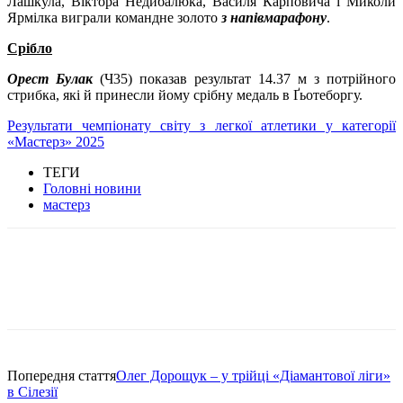
Лашкула, Віктора Недибалюка, Василя Карповича і Миколи
Ярмілка виграли командне золото
з напівмарафону
.
Срібло
Орест Булак
(Ч35) показав результат 14.37 м з потрійного
стрибка, які й принесли йому срібну медаль в Ґьотеборгу.
Результати чемпіонату світу з легкої атлетики у категорії
«Мастерз» 2025
ТЕГИ
Головні новини
мастерз
Попередня стаття
Олег Дорощук – у трійці «Діамантової ліги»
в Сілезії