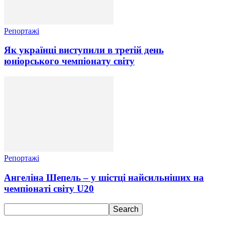
Репортажі
Як українці виступили в третій день
юніорського чемпіонату світу
Репортажі
Ангеліна Шепель – у шістці найсильніших на
чемпіонаті світу U20