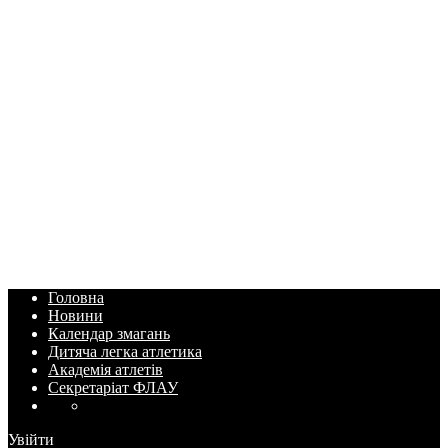
Головна
Новини
Календар змагань
Дитяча легка атлетика
Академія атлетів
Секретаріат ФЛАУ
Увійти