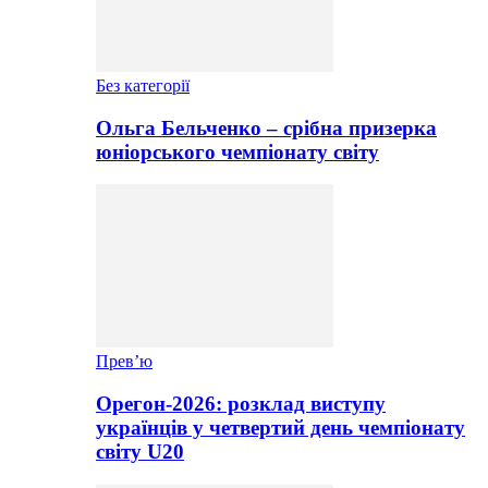
Без категорії
Ольга Бельченко – срібна призерка
юніорського чемпіонату світу
Прев’ю
Орегон-2026: розклад виступу
українців у четвертий день чемпіонату
світу U20