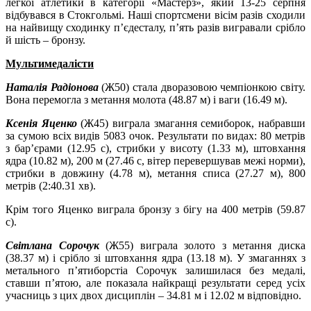
легкої атлетики в категорії «Мастерз», який 13-25 серпня
відбувався в Стокгольмі. Наші спортсмени вісім разів сходили
на найвищу сходинку п’єдесталу, п’ять разів вигравали срібло
й шість – бронзу.
Мультимедалісти
Наталія Радіонова
(Ж50) стала дворазовою чемпіонкою світу.
Вона перемогла з метання молота (48.87 м) і ваги (16.49 м).
Ксенія Яценко
(Ж45) виграла змагання семиборок, набравши
за сумою всіх видів 5083 очок. Результати по видах: 80 метрів
з бар’єрами (12.95 с), стрибки у висоту (1.33 м), штовхання
ядра (10.82 м), 200 м (27.46 с, вітер перевершував межі норми),
стрибки в довжину (4.78 м), метання списа (27.27 м), 800
метрів (2:40.31 хв).
Крім того Яценко виграла бронзу з бігу на 400 метрів (59.87
с).
Світлана Сорочук
(Ж55) виграла золото з метання диска
(38.37 м) і срібло зі штовхання ядра (13.18 м). У змаганнях з
метального п’ятиборстіа Сорочук залишилася без медалі,
ставши п’ятою, але показала найкращі результати серед усіх
учасниць з цих двох дисциплін – 34.81 м і 12.02 м відповідно.