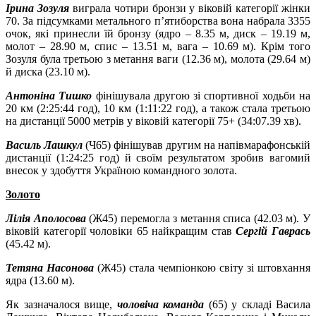
Ірина Зозуля
виграла чотири бронзи у віковій категорії жінки
70. За підсумками метального п’ятиборства вона набрала 3355
очок, які принесли їй бронзу (ядро – 8.35 м, диск – 19.19 м,
молот – 28.90 м, спис – 13.51 м, вага – 10.69 м). Крім того
Зозуля була третьою з метання ваги (12.36 м), молота (29.64 м)
й диска (23.10 м).
Антоніна Тишко
фінішувала другою зі спортивної ходьби на
20 км (2:25:44 год), 10 км (1:11:22 год), а також стала третьою
на дистанції 5000 метрів у віковій категорії 75+ (34:07.39 хв).
Василь Лашкул
(Ч65) фінішував другим на напівмарафонській
дистанції (1:24:25 год) й своїм результатом зробив вагомий
внесок у здобуття Україною командного золота.
Золото
Лілія Аполосова
(Ж45) перемогла з метання списа (42.03 м). У
віковій категорії чоловіки 65 найкращим став
Сергій Гаврась
(45.42 м).
Тетяна Насонова
(Ж45) стала чемпіонкою світу зі штовхання
ядра (13.60 м).
Як зазначалося вище,
чоловіча команда
(65) у складі Васила