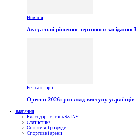
Новини
Актуальні рішення чергового засідання
Без категорії
Орегон-2026: розклад виступу українців 
Змагання
Календар змагань ФЛАУ
Статистика
Спортивні розряди
Спортивні арени