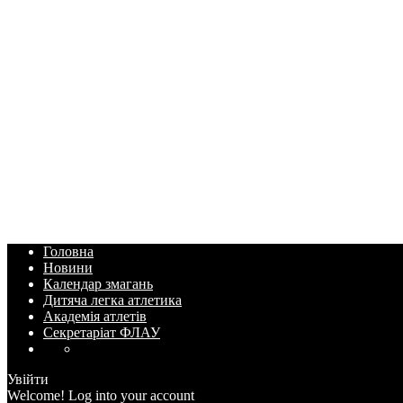
Головна
Новини
Календар змагань
Дитяча легка атлетика
Академія атлетів
Секретаріат ФЛАУ
Увійти
Welcome! Log into your account