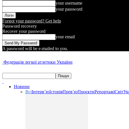
your username
your password
Forgot your password? Get help
Password recovery
Recover your password
your email
A password will be e-mailed to you.
Федерація легкої атлетики України
Новини
Всі
Інтерв’ю
Історія
Прев’ю
Проєкти
Репортажі
Світ
Ук