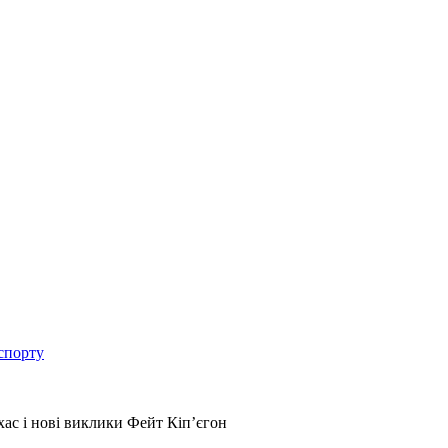
спорту
хас і нові виклики Фейт Кіп’єгон