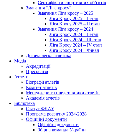
Сертифікати спортивних об’єктів
Змагання “Ліга кросу”
Змагання Ліга кросу – 2025
Ліга Кросу 2025 – I етап
Ліга Кросу 2025 – II етап
Змагання Ліга кросу – 2024
Ліга Кросу 2024 – I етап
Ліга Кросу 2024 – III етап
Ліга Кросу 2024 – IV етап
Ліга Кросу 2024 – Фінал
Дитяча легка атлетика
Медіа
Акредитації
Пресрелізи
Атлети
Біографії атлетів
Комітет атлетів
Менеджери та представники атлетів
Академія атлетів
Бібліотека
Статут ФЛАУ
Програма розвитку 2024-2028
Офіційні документи
Офіційні документи
Збірна команда України