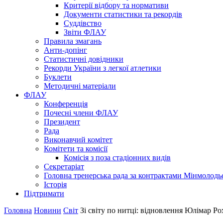
Критерії відбору та нормативи
Документи статистики та рекордів
Суддівство
Звіти ФЛАУ
Правила змагань
Анти-допінг
Статистичні довідники
Рекорди України з легкої атлетики
Буклети
Методичні матеріали
ФЛАУ
Конференція
Почесні члени ФЛАУ
Президент
Рада
Виконавчий комітет
Комітети та комісії
Комісія з поза стадіонних видів
Секретаріат
Головна тренерська рада за контрактами Мінмолодь
Історія
Підтримати
Головна
Новини
Світ
Зі світу по нитці: відновлення Юлімар Ро