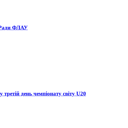
 Ради ФЛАУ
у третій день чемпіонату світу U20