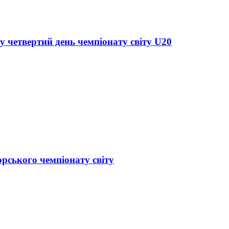
у четвертий день чемпіонату світу U20
орського чемпіонату світу