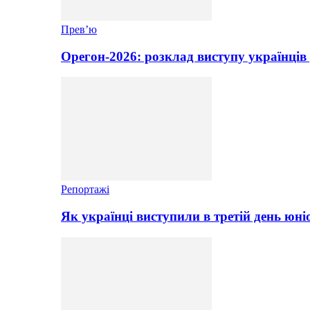
Прев’ю
Орегон-2026: розклад виступу українців 
Репортажі
Як українці виступили в третій день юні