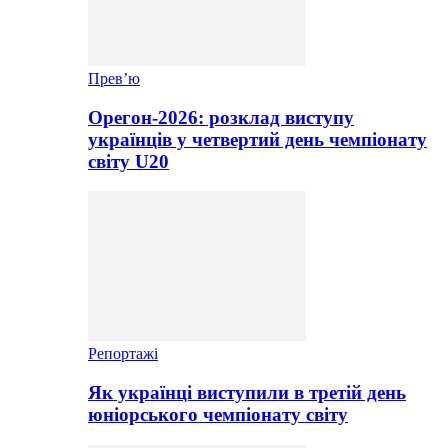
Прев’ю
Орегон-2026: розклад виступу
українців у четвертий день чемпіонату
світу U20
Репортажі
Як українці виступили в третій день
юніорського чемпіонату світу