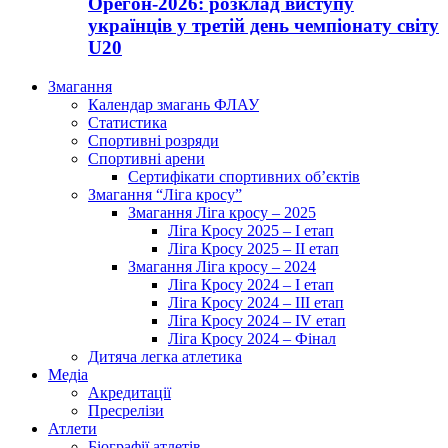
Орегон-2026: розклад виступу
українців у третій день чемпіонату світу
U20
Змагання
Календар змагань ФЛАУ
Статистика
Спортивні розряди
Спортивні арени
Сертифікати спортивних об’єктів
Змагання “Ліга кросу”
Змагання Ліга кросу – 2025
Ліга Кросу 2025 – I етап
Ліга Кросу 2025 – II етап
Змагання Ліга кросу – 2024
Ліга Кросу 2024 – I етап
Ліга Кросу 2024 – III етап
Ліга Кросу 2024 – IV етап
Ліга Кросу 2024 – Фінал
Дитяча легка атлетика
Медіа
Акредитації
Пресрелізи
Атлети
Біографії атлетів