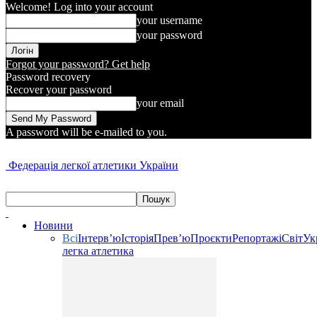
Welcome! Log into your account
your username
your password
Forgot your password? Get help
Password recovery
Recover your password
your email
A password will be e-mailed to you.
Федерація легкої атлетики України
Новини
Всі
Інтерв’ю
Історія
Прев’ю
Проєкти
Репортажі
Світ
Ук
легка атлетика