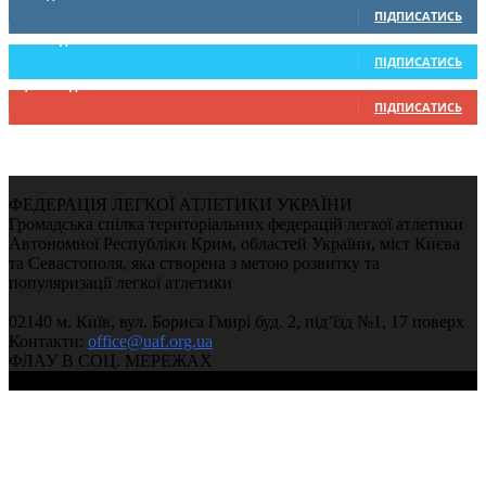
ПІДПИСАТИСЬ
234
Підписників
ПІДПИСАТИСЬ
9,370
Підписників
ПІДПИСАТИСЬ
ФЕДЕРАЦІЯ ЛЕГКОЇ АТЛЕТИКИ УКРАЇНИ
Громадська спілка територіальних федерацій легкої атлетики
Автономної Республіки Крим, областей України, міст Києва
та Севастополя, яка створена з метою розвитку та
популяризації легкої атлетики
02140 м. Київ, вул. Бориса Гмирі буд. 2, під’їзд №1, 17 поверх
Контакти:
office@uaf.org.ua
ФЛАУ В СОЦ. МЕРЕЖАХ
© 2004-2026, Федерація легкої атлетики України