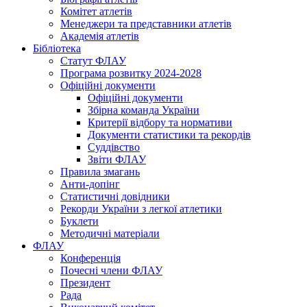
Комітет атлетів
Менеджери та представники атлетів
Академія атлетів
Бібліотека
Статут ФЛАУ
Програма розвитку 2024-2028
Офіційні документи
Офіційні документи
Збірна команда України
Критерії відбору та нормативи
Документи статистики та рекордів
Суддівство
Звіти ФЛАУ
Правила змагань
Анти-допінг
Статистичні довідники
Рекорди України з легкої атлетики
Буклети
Методичні матеріали
ФЛАУ
Конференція
Почесні члени ФЛАУ
Президент
Рада