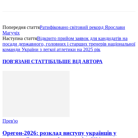
Попередня стаття
Ратифіковано світовий рекорд Ярослави
Магучіх
Наступна стаття
Відкрито прийом заявок для кандидатів на
посади державного, головних і старших тренерів національної
команди України з легкої атлетики на 2025 рік
ПОВ'ЯЗАНІ СТАТТІ
БІЛЬШЕ ВІД АВТОРА
Прев'ю
Орегон-2026: розклад виступу українців у