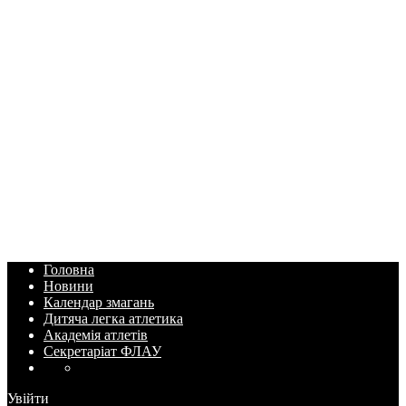
Головна
Новини
Календар змагань
Дитяча легка атлетика
Академія атлетів
Секретаріат ФЛАУ
Увійти