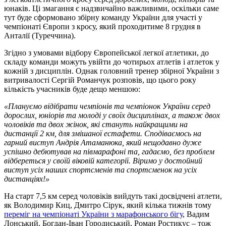
юнаків. Ці змагання є надзвичайно важливими, оскільки саме
тут буде сформовано збірну команду України для участі у
чемпіонаті Європи з кросу, який проходитиме 8 грудня в
Анталії (Туреччина).
Згідно з умовами відбору Європейської легкої атлетики, до
складу команди можуть увійти до чотирьох атлетів і атлеток у
кожній з дисциплін. Однак головний тренер збірної України з
витривалості Сергій Романчук розповів, що цього року
кількість учасників буде дещо меншою:
«Плануємо відібрати чемпіонів та чемпіонок України серед
дорослих, юніорів та молоді у своїх дисциплінах, а також двох
чоловіків та двох жінок, які стануть найкращими на
дистанції 2 км, для змішаної естафети. Сподіваємось на
гарний виступ Андрія Атаманюка, який нещодавно дуже
успішно дебютував на півмарафоні та, гадаємо, без проблем
відбереться у своїй віковій категорії. Віримо у достойний
виступ усіх наших спортсменів та спортсменок на усіх
дистанціях!»
На старт 7,5 км серед чоловіків вийдуть такі досвідчені атлети,
як Володимир Киц, Дмитро Сірук, який кілька тижнів тому
переміг на чемпіонаті України з марафонського бігу
, Вадим
Лонський, Богдан-Іван Городиський, Роман Ростикус – тож