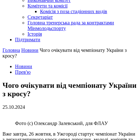
Виконавчий комітет
Комітети та комісії
Комісія з поза стадіонних видів
Секретаріат
Головна тренерська рада за контрактами
Мінмолодьспорту
Історія
Підтримати
Головна
Новини
Чого очікувати від чемпіонату України з
кросу?
Новини
Прев'ю
Чого очікувати від чемпіонату України
з кросу?
25.10.2024
Фото (с) Олександр Залевський, для ФЛАУ
Вже завтра, 26 жовтня, в Ужгороді стартує чемпіонат України
з легкоатлетичного кросу серед дорослих, молоді, юніорів та