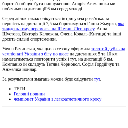
боротьба обіцяє бути напруженою. Андрія Атаманюка ми
побачимо на дистанції 6 км серед молоді.
Серед жінок також очікується інтригуюча розвʼязка: за
першість на дистанції 7,5 км боротимуться Ганна Жмурко,
яка
тиждень тому перемогла на ІІІ етапі Ліги кросу
, Анна
Шустова, Вікторія Калюжна, Олена Коваль (Китиця) та інші
досить сильні спортсменки.
Уляна Рачинська, яка цього сезону оформила
золотий дубль на
чемпіонаті України з бігу по шосе
на дистанціях 5 та 10 км,
намагатиметься повторити успіх і тут, на дистанції 6 км.
Компанію їй складуть Тетяна Чорновол, Софія Гордійчук та
Анжеліка Бондар.
За результатами змагань можна буде слідувати
тут
.
ТЕГИ
Головні новини
чемпіонат України з легкоатлетичного кросу