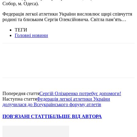
Собор, м. Одеса).
Федерація легкої атлетики України висловлює щирі співчуття
родині та близьким Сергія Олексійовича. Світла памʼять…
ТЕГИ
Головні новини
Попередня стаття
Сергій Олізаренко потребує допомоги!
Наступна стаття
Федерація легкої атлетики України
долучилася до Всеукраїнського форуму атлетів
ПОВ'ЯЗАНІ СТАТТІ
БІЛЬШЕ ВІД АВТОРА