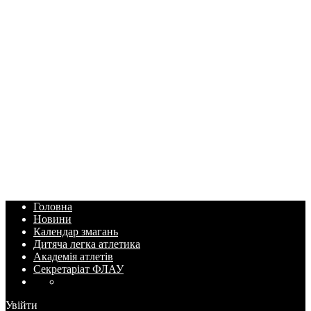
Головна
Новини
Календар змагань
Дитяча легка атлетика
Академія атлетів
Секретаріат ФЛАУ
Увійти