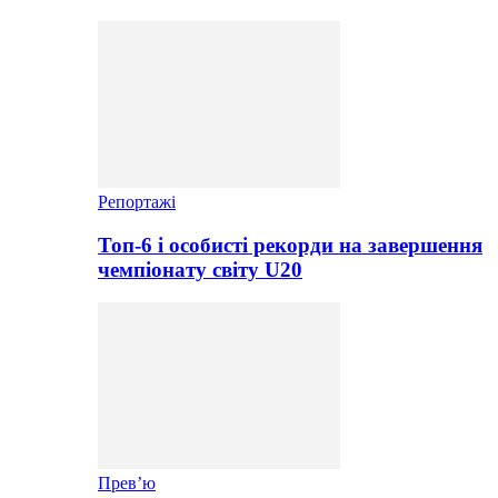
Репортажі
Топ-6 і особисті рекорди на завершення
чемпіонату світу U20
Прев’ю