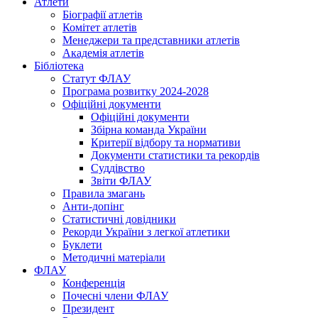
Атлети
Біографії атлетів
Комітет атлетів
Менеджери та представники атлетів
Академія атлетів
Бібліотека
Статут ФЛАУ
Програма розвитку 2024-2028
Офіційні документи
Офіційні документи
Збірна команда України
Критерії відбору та нормативи
Документи статистики та рекордів
Суддівство
Звіти ФЛАУ
Правила змагань
Анти-допінг
Статистичні довідники
Рекорди України з легкої атлетики
Буклети
Методичні матеріали
ФЛАУ
Конференція
Почесні члени ФЛАУ
Президент