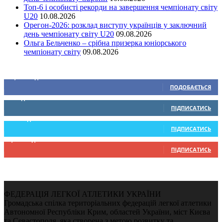
Топ-6 і особисті рекорди на завершення чемпіонату світу
U20
10.08.2026
Орегон-2026: розклад виступу українців у заключний
день чемпіонату світу U20
09.08.2026
Ольга Бельченко – срібна призерка юніорського
чемпіонату світу
09.08.2026
Ми у соціальних мережах
15,104
Підписників
ПОДОБАЄТЬСЯ
0
Підписників
ПІДПИСАТИСЬ
234
Підписників
ПІДПИСАТИСЬ
9,370
Підписників
ПІДПИСАТИСЬ
ФЕДЕРАЦІЯ ЛЕГКОЇ АТЛЕТИКИ УКРАЇНИ
Громадська спілка територіальних федерацій легкої атлетики
Автономної Республіки Крим, областей України, міст Києва
та Севастополя, яка створена з метою розвитку та