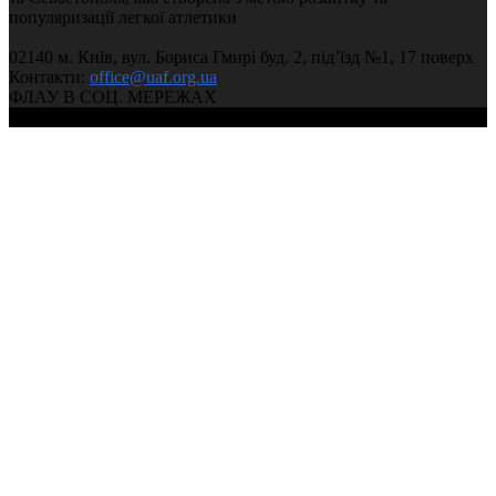
популяризації легкої атлетики
02140 м. Київ, вул. Бориса Гмирі буд. 2, під’їзд №1, 17 поверх
Контакти:
office@uaf.org.ua
ФЛАУ В СОЦ. МЕРЕЖАХ
© 2004-2026, Федерація легкої атлетики України