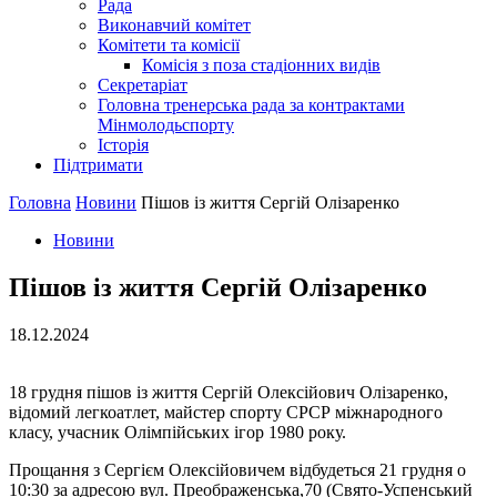
Рада
Виконавчий комітет
Комітети та комісії
Комісія з поза стадіонних видів
Секретаріат
Головна тренерська рада за контрактами
Мінмолодьспорту
Історія
Підтримати
Головна
Новини
Пішов із життя Сергій Олізаренко
Новини
Пішов із життя Сергій Олізаренко
18.12.2024
18 грудня пішов із життя Сергій Олексійович Олізаренко,
відомий легкоатлет, майстер спорту СРСР міжнародного
класу, учасник Олімпійських ігор 1980 року.
Прощання з Сергієм Олексійовичем відбудеться 21 грудня о
10:30
за адресою вул. Преображенська,70 (Свято-Успенський