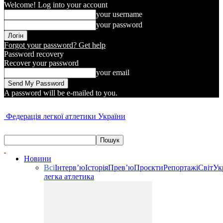
Welcome! Log into your account
your username
your password
Forgot your password? Get help
Password recovery
Recover your password
your email
A password will be e-mailed to you.
Федерація легкої атлетики України
Новини
Всі
Інтерв’ю
Історія
Прев’ю
Проєкти
Репортажі
Світ
Ук
легка атлетика