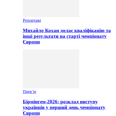
Репортажі
Михайло Кохан долає кваліфікацію та
інші результати на старті чемпіонату
Європи
Прев’ю
Бірмінгем-2026: розклад виступу
українців у перший день чемпіонату
Європи