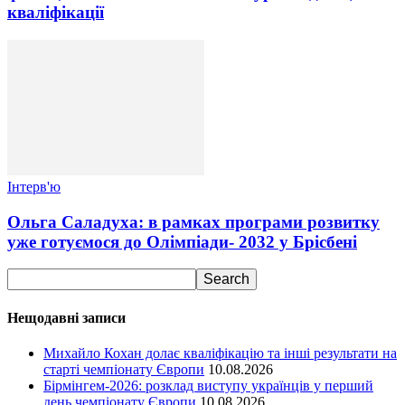
кваліфікації
Інтерв'ю
Ольга Саладуха: в рамках програми розвитку
уже готуємося до Олімпіади- 2032 у Брісбені
Нещодавні записи
Михайло Кохан долає кваліфікацію та інші результати на
старті чемпіонату Європи
10.08.2026
Бірмінгем-2026: розклад виступу українців у перший
день чемпіонату Європи
10.08.2026