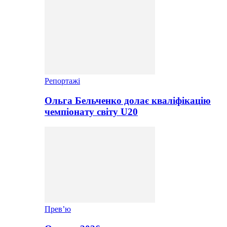
Репортажі
Ольга Бельченко долає кваліфікацію
чемпіонату світу U20
Прев’ю