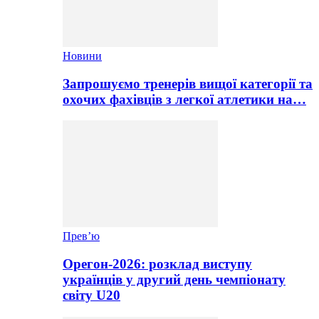
Новини
Запрошуємо тренерів вищої категорії та
охочих фахівців з легкої атлетики на…
Прев’ю
Орегон-2026: розклад виступу
українців у другий день чемпіонату
світу U20