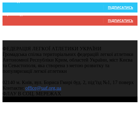
234
Підписників
ПІДПИСАТИСЬ
9,370
Підписників
ПІДПИСАТИСЬ
ФЕДЕРАЦІЯ ЛЕГКОЇ АТЛЕТИКИ УКРАЇНИ
Громадська спілка територіальних федерацій легкої атлетики
Автономної Республіки Крим, областей України, міст Києва
та Севастополя, яка створена з метою розвитку та
популяризації легкої атлетики
02140 м. Київ, вул. Бориса Гмирі буд. 2, під’їзд №1, 17 поверх
Контакти:
office@uaf.org.ua
ФЛАУ В СОЦ. МЕРЕЖАХ
© 2004-2026, Федерація легкої атлетики України