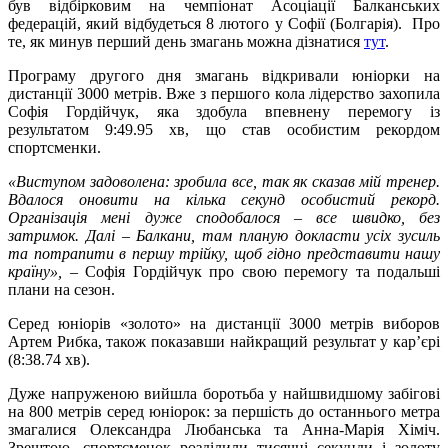
був відбірковим на чемпіонат Асоціації Балканських
федерацій, який відбудеться 8 лютого у Софії (Болгарія). Про
те, як минув перший день змагань можна дізнатися
тут
.
Програму другого дня змагань відкривали юніорки на
дистанції 3000 метрів. Вже з першого кола лідерство захопила
Софія Гордійчук, яка здобула впевнену перемогу із
результатом 9:49.95 хв, що став особистим рекордом
спортсменки.
«Виступом задоволена: зробила все, так як сказав мій тренер.
Вдалося оновити на кілька секунд особистий рекорд.
Організація мені дуже сподобалося – все швидко, без
затримок. Далі – Балкани, там планую докласти усіх зусиль
та потрапити в першу трійку, щоб гідно представити нашу
країну»,
– Софія Гордійчук про свою перемогу та подальші
плани на сезон.
Серед юніорів «золото» на дистанції 3000 метрів виборов
Артем Рибка, також показавши найкращий результат у кар’єрі
(8:38.74 хв).
Дуже напруженою вийшла боротьба у найшвидшому забігові
на 800 метрів серед юніорок: за першість до останнього метра
змагалися Олександра Любанська та Анна-Марія Хіміч.
Зрештою, спортсменок розділили тисячні секунди і золоту