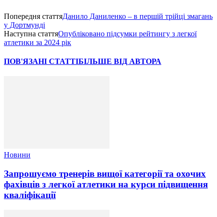
Попередня стаття
Данило Даниленко – в першій трійці змагань
у Дортмунді
Наступна стаття
Опубліковано підсумки рейтингу з легкої
атлетики за 2024 рік
ПОВ'ЯЗАНІ СТАТТІ
БІЛЬШЕ ВІД АВТОРА
Новини
Запрошуємо тренерів вищої категорії та охочих
фахівців з легкої атлетики на курси підвищення
кваліфікації