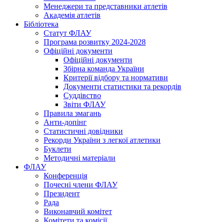
Менеджери та представники атлетів
Академія атлетів
Бібліотека
Статут ФЛАУ
Програма розвитку 2024-2028
Офіційні документи
Офіційні документи
Збірна команда України
Критерії відбору та нормативи
Документи статистики та рекордів
Суддівство
Звіти ФЛАУ
Правила змагань
Анти-допінг
Статистичні довідники
Рекорди України з легкої атлетики
Буклети
Методичні матеріали
ФЛАУ
Конференція
Почесні члени ФЛАУ
Президент
Рада
Виконавчий комітет
Комітети та комісії