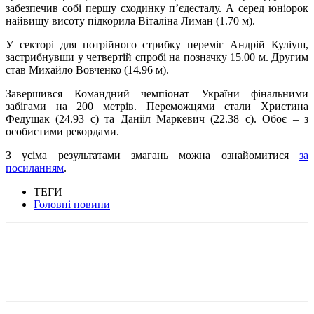
забезпечив собі першу сходинку п’єдесталу. А серед юніорок
найвищу висоту підкорила Віталіна Лиман (1.70 м).
У секторі для потрійного стрибку переміг Андрій Куліуш,
застрибнувши у четвертій спробі на позначку 15.00 м. Другим
став Михайло Вовченко (14.96 м).
Завершився Командний чемпіонат України фінальними
забігами на 200 метрів. Переможцями стали Христина
Федущак (24.93 с) та Данііл Маркевич (22.38 с). Обоє – з
особистими рекордами.
З усіма результатами змагань можна ознайомитися
за
посиланням
.
ТЕГИ
Головні новини