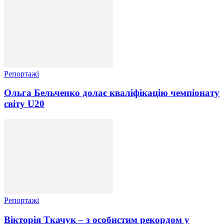
Репортажі
Ольга Бельченко долає кваліфікацію чемпіонату
світу U20
Репортажі
Вікторія Ткачук – з особистим рекордом у