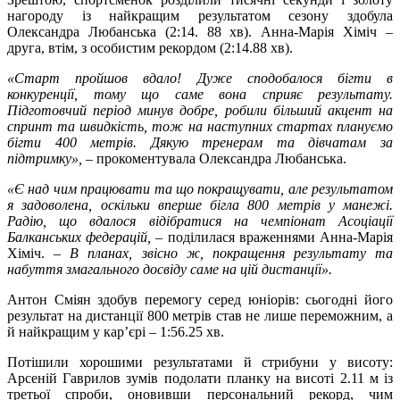
нагороду із найкращим результатом сезону здобула
Олександра Любанська (2:14. 88 хв). Анна-Марія Хіміч –
друга, втім, з особистим рекордом (2:14.88 хв).
«Старт пройшов вдало! Дуже сподобалося бігти в
конкуренції, тому що саме вона сприяє результату.
Підготовчий період минув добре, робили більший акцент на
спринт та швидкість, тож на наступних стартах плануємо
бігти 400 метрів. Дякую тренерам та дівчатам за
підтримку»,
– прокоментувала Олександра Любанська.
«Є над чим працювати та що покращувати, але результатом
я задоволена, оскільки вперше бігла 800 метрів у манежі.
Радію, що вдалося відібратися на чемпіонат Асоціації
Балканських федерацій,
– поділилася враженнями Анна-Марія
Хіміч. –
В планах, звісно ж, покращення результату та
набуття змагального досвіду саме на цій дистанції».
Антон Сміян здобув перемогу серед юніорів: сьогодні його
результат на дистанції 800 метрів став не лише переможним, а
й найкращим у кар’єрі – 1:56.25 хв.
Потішили хорошими результатами й стрибуни у висоту:
Арсеній Гаврилов зумів подолати планку на висоті 2.11 м із
третьої спроби, оновивши персональний рекорд, чим