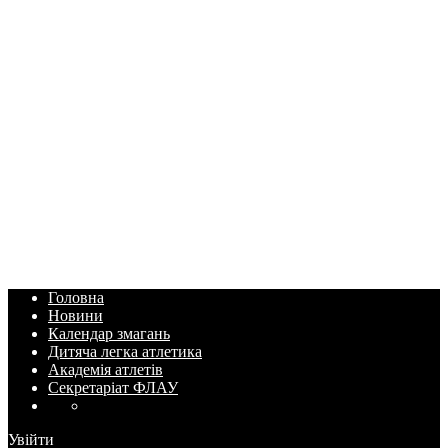
Головна
Новини
Календар змагань
Дитяча легка атлетика
Академія атлетів
Секретаріат ФЛАУ
Увійти