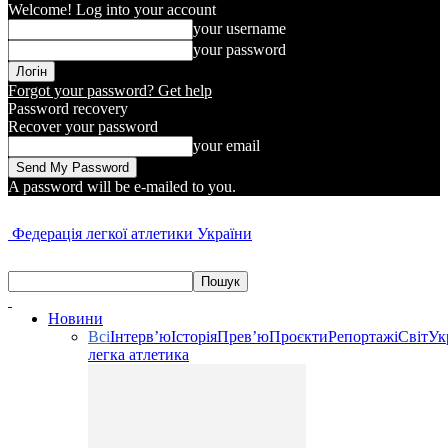
Welcome! Log into your account
your username
your password
Forgot your password? Get help
Password recovery
Recover your password
your email
A password will be e-mailed to you.
Федерація легкої атлетики України
Новини
Всі
Інтерв’ю
Історія
Прев’ю
Проєкти
Репортажі
Світ
Ук
легка атлетика