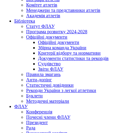
Комітет атлетів
Менеджери та представники атлетів
Академія атлетів
Бібліотека
Статут ФЛАУ
Програма розвитку 2024-2028
Офіційні документи
Офіційні документи
Збірна команда України
Критерії відбору та нормативи
Документи статистики та рекордів
Суддівство
Звіти ФЛАУ
Правила змагань
Анти-допінг
Статистичні довідники
Рекорди України з легкої атлетики
Буклети
Методичні матеріали
ФЛАУ
Конференція
Почесні члени ФЛАУ
Президент
Рада