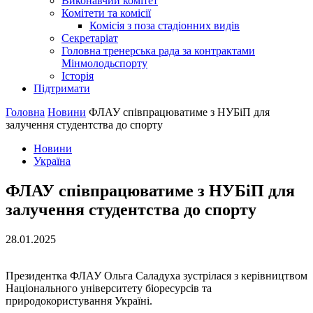
Виконавчий комітет
Комітети та комісії
Комісія з поза стадіонних видів
Секретаріат
Головна тренерська рада за контрактами
Мінмолодьспорту
Історія
Підтримати
Головна
Новини
ФЛАУ співпрацюватиме з НУБіП для
залучення студентства до спорту
Новини
Україна
ФЛАУ співпрацюватиме з НУБіП для
залучення студентства до спорту
28.01.2025
Президентка ФЛАУ Ольга Саладуха зустрілася з керівництвом
Національного університету біоресурсів та
природокористування Україні.