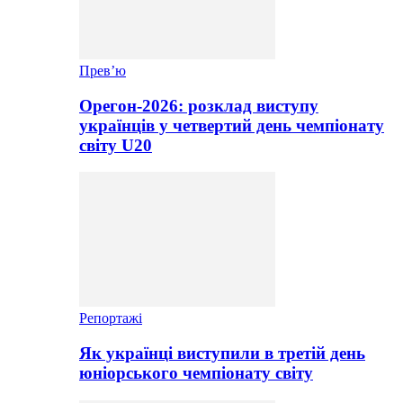
Прев’ю
Орегон-2026: розклад виступу
українців у четвертий день чемпіонату
світу U20
Репортажі
Як українці виступили в третій день
юніорського чемпіонату світу