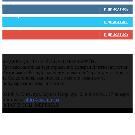
0
Підписників
ПІДПИСАТИСЬ
234
Підписників
ПІДПИСАТИСЬ
9,370
Підписників
ПІДПИСАТИСЬ
ФЕДЕРАЦІЯ ЛЕГКОЇ АТЛЕТИКИ УКРАЇНИ
Громадська спілка територіальних федерацій легкої атлетики
Автономної Республіки Крим, областей України, міст Києва
та Севастополя, яка створена з метою розвитку та
популяризації легкої атлетики
02140 м. Київ, вул. Бориса Гмирі буд. 2, під’їзд №1, 17 поверх
Контакти:
office@uaf.org.ua
ФЛАУ В СОЦ. МЕРЕЖАХ
© 2004-2026, Федерація легкої атлетики України