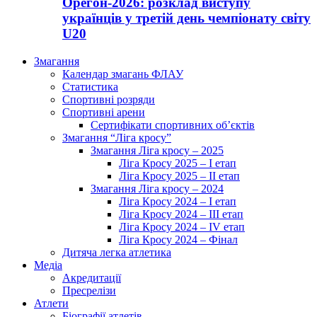
Орегон-2026: розклад виступу
українців у третій день чемпіонату світу
U20
Змагання
Календар змагань ФЛАУ
Статистика
Спортивні розряди
Спортивні арени
Сертифікати спортивних об’єктів
Змагання “Ліга кросу”
Змагання Ліга кросу – 2025
Ліга Кросу 2025 – I етап
Ліга Кросу 2025 – II етап
Змагання Ліга кросу – 2024
Ліга Кросу 2024 – I етап
Ліга Кросу 2024 – III етап
Ліга Кросу 2024 – IV етап
Ліга Кросу 2024 – Фінал
Дитяча легка атлетика
Медіа
Акредитації
Пресрелізи
Атлети
Біографії атлетів