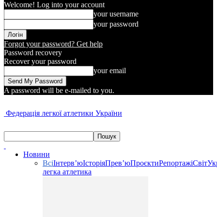
Welcome! Log into your account
your username
your password
Forgot your password? Get help
Password recovery
Recover your password
your email
A password will be e-mailed to you.
Федерація легкої атлетики України
Новини
Всі
Інтерв’ю
Історія
Прев’ю
Проєкти
Репортажі
Світ
Ук
легка атлетика