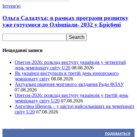
Інтерв'ю
Ольга Саладуха: в рамках програми розвитку
уже готуємося до Олімпіади- 2032 у Брісбені
Нещодавні записи
Орегон-2026: розклад виступу українців у четвертий
день чемпіонату світу U20
08.08.2026
Як українці виступили в третій день юніорського
чемпіонату світу
08.08.2026
Актуальні рішення чергового засідання Ради ФЛАУ
07.08.2026
Орегон-2026: розклад виступу українців у третій день
чемпіонату світу U20
07.08.2026
Ангеліна Шепель – у шістці найсильніших на чемпіонаті
світу U20
07.08.2026
Ми у соціальних мережах
15,104
Підписників
ПОДОБАЄТЬСЯ