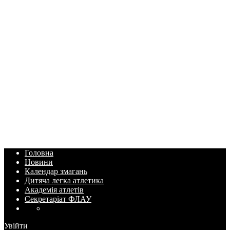
Головна
Новини
Календар змагань
Дитяча легка атлетика
Академія атлетів
Секретаріат ФЛАУ
Увійти