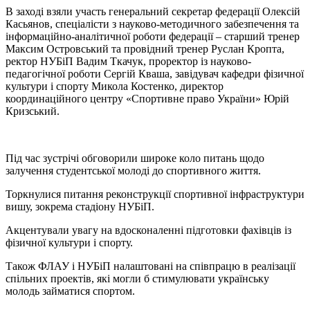
В заході взяли участь генеральний секретар федерації Олексій
Касьянов, спеціалісти з науково-методичного забезпечення та
інформаційно-аналітичної роботи федерації – старший тренер
Максим Островський та провідний тренер Руслан Кропта,
ректор НУБіП Вадим Ткачук, проректор із науково-
педагогічної роботи Сергій Кваша, завідувач кафедри фізичної
культури і спорту Микола Костенко, директор
координаційного центру «Спортивне право України» Юрій
Кризський.
Під час зустрічі обговорили широке коло питань щодо
залучення студентської молоді до спортивного життя.
Торкнулися питання реконструкції спортивної інфраструктури
вишу, зокрема стадіону НУБіП.
Акцентували увагу на вдосконаленні підготовки фахівців із
фізичної культури і спорту.
Також ФЛАУ і НУБіП налаштовані на співпрацю в реалізації
спільних проектів, які могли б стимулювати українську
молодь займатися спортом.