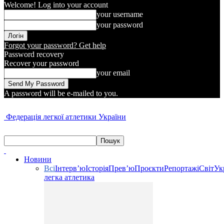
Welcome! Log into your account
your username
your password
Forgot your password? Get help
Password recovery
Recover your password
your email
A password will be e-mailed to you.
Федерація легкої атлетики України
Новини
Всі
Інтерв’ю
Історія
Прев’ю
Проєкти
Репортажі
Світ
Ук
легка атлетика