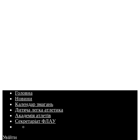
Головна
Новини
Календар змагань
Дитяча легка атлетика
Академія атлетів
Секретаріат ФЛАУ
Увійти