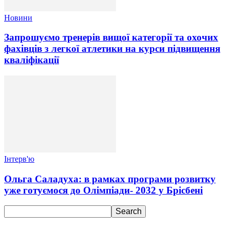
Новини
Запрошуємо тренерів вищої категорії та охочих
фахівців з легкої атлетики на курси підвищення
кваліфікації
Інтерв'ю
Ольга Саладуха: в рамках програми розвитку
уже готуємося до Олімпіади- 2032 у Брісбені