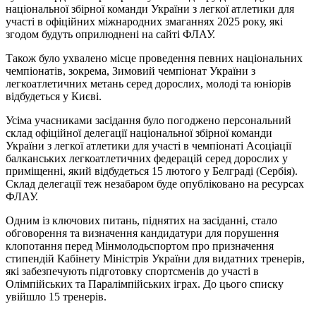
національної збірної команди України з легкої атлетики для
участі в офіційних міжнародних змаганнях 2025 року, які
згодом будуть оприлюднені на сайті ФЛАУ.
Також було ухвалено місце проведення певних національних
чемпіонатів, зокрема, Зимовий чемпіонат України з
легкоатлетичних метань серед дорослих, молоді та юніорів
відбудеться у Києві.
Усіма учасниками засідання було погоджено персональний
склад офіційної делегації національної збірної команди
України з легкої атлетики для участі в чемпіонаті Асоціації
балканських легкоатлетичних федерацій серед дорослих у
приміщенні, який відбудеться 15 лютого у Белграді (Сербія).
Склад делегації теж незабаром буде опубліковано на ресурсах
ФЛАУ.
Одним із ключових питань, піднятих на засіданні, стало
обговорення та визначення кандидатури для порушення
клопотання перед Мінмолодьспортом про призначення
стипендій Кабінету Міністрів України для видатних тренерів,
які забезпечують підготовку спортсменів до участі в
Олімпійських та Паралімпійських іграх. До цього списку
увійшло 15 тренерів.