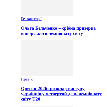
Без категорії
Ольга Бельченко – срібна призерка
юніорського чемпіонату світу
Прев’ю
Орегон-2026: розклад виступу
українців у четвертий день чемпіонату
світу U20