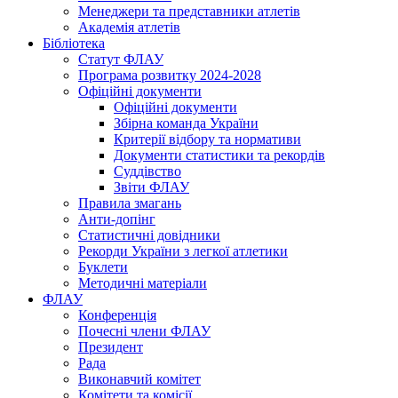
Менеджери та представники атлетів
Академія атлетів
Бібліотека
Статут ФЛАУ
Програма розвитку 2024-2028
Офіційні документи
Офіційні документи
Збірна команда України
Критерії відбору та нормативи
Документи статистики та рекордів
Суддівство
Звіти ФЛАУ
Правила змагань
Анти-допінг
Статистичні довідники
Рекорди України з легкої атлетики
Буклети
Методичні матеріали
ФЛАУ
Конференція
Почесні члени ФЛАУ
Президент
Рада
Виконавчий комітет
Комітети та комісії