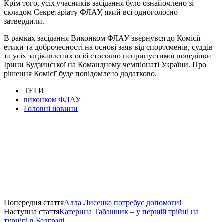
Крім того, усіх учасників засідання було ознайомлено зі
складом Секретаріату ФЛАУ, який всі одноголосно
затвердили.
В рамках засідання Виконком ФЛАУ звернувся до Комісії
етики та доброчесності на основі заяв від спортсменів, суддів
та усіх зацікавлених осіб стосовно неприпустимої поведінки
Ірини Будзинської на Командному чемпіонаті України.
Про
рішення Комісії буде повідомлено додатково.
ТЕГИ
виконком ФЛАУ
Головні новини
Попередня стаття
Алла Лисенко потребує допомоги!
Наступна стаття
Катерина Табашник – у першій трійці на
турнірі в Белграді