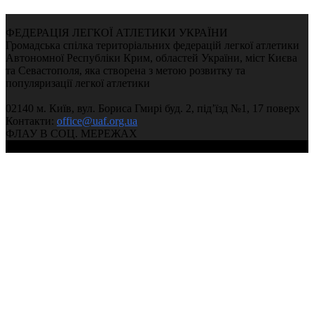
ФЕДЕРАЦІЯ ЛЕГКОЇ АТЛЕТИКИ УКРАЇНИ
Громадська спілка територіальних федерацій легкої атлетики
Автономної Республіки Крим, областей України, міст Києва
та Севастополя, яка створена з метою розвитку та
популяризації легкої атлетики
02140 м. Київ, вул. Бориса Гмирі буд. 2, під’їзд №1, 17 поверх
Контакти:
office@uaf.org.ua
ФЛАУ В СОЦ. МЕРЕЖАХ
© 2004-2026, Федерація легкої атлетики України