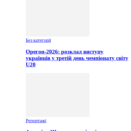
Без категорії
Орегон-2026: розклад виступу
українців у третій день чемпіонату світу
U20
Репортажі