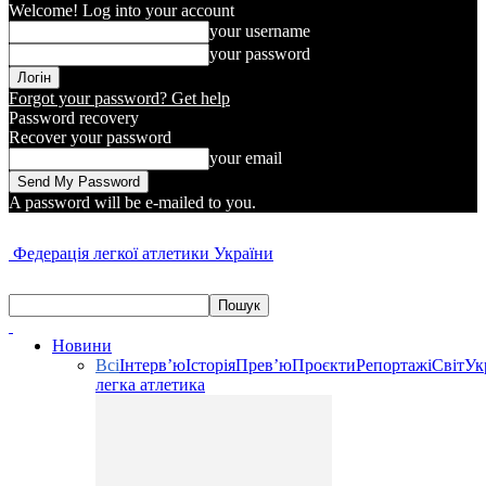
Welcome! Log into your account
your username
your password
Forgot your password? Get help
Password recovery
Recover your password
your email
A password will be e-mailed to you.
Федерація легкої атлетики України
Новини
Всі
Інтерв’ю
Історія
Прев’ю
Проєкти
Репортажі
Світ
Ук
легка атлетика