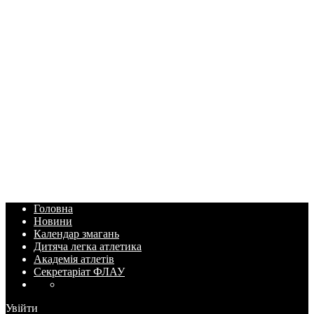
Головна
Новини
Календар змагань
Дитяча легка атлетика
Академія атлетів
Секретаріат ФЛАУ
Увійти