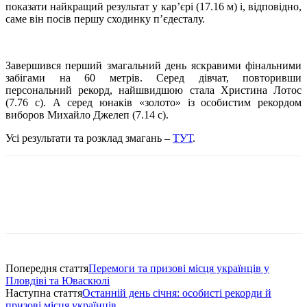
показати найкращий результат у кар’єрі (17.16 м) і, відповідно,
саме він посів першу сходинку п’єдесталу.
Завершився перший змагальний день яскравими фінальними
забігами на 60 метрів. Серед дівчат, повторивши
персональний рекорд, найшвидшою стала Христина Лотос
(7.76 с). А серед юнаків «золото» із особистим рекордом
виборов Михайло Джелеп (7.14 с).
Усі результати та розклад змагань –
ТУТ
.
Попередня стаття
Перемоги та призові місця українців у
Пловдіві та Юваскюлі
Наступна стаття
Останній день січня: особисті рекорди й
призові місця українців