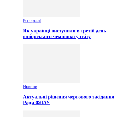
Репортажі
Як українці виступили в третій день
юніорського чемпіонату світу
Новини
Актуальні рішення чергового засідання
Ради ФЛАУ