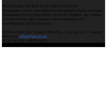
ФЕДЕРАЦІЯ ЛЕГКОЇ АТЛЕТИКИ УКРАЇНИ
Громадська спілка територіальних федерацій легкої атлетики
Автономної Республіки Крим, областей України, міст Києва
та Севастополя, яка створена з метою розвитку та
популяризації легкої атлетики
02140 м. Київ, вул. Бориса Гмирі буд. 2, під’їзд №1, 17 поверх
Контакти:
office@uaf.org.ua
ФЛАУ В СОЦ. МЕРЕЖАХ
© 2004-2026, Федерація легкої атлетики України