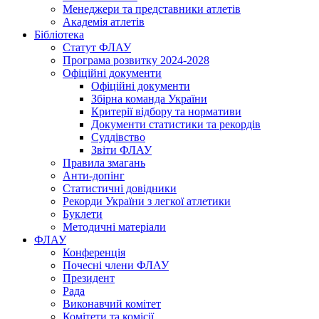
Менеджери та представники атлетів
Академія атлетів
Бібліотека
Статут ФЛАУ
Програма розвитку 2024-2028
Офіційні документи
Офіційні документи
Збірна команда України
Критерії відбору та нормативи
Документи статистики та рекордів
Суддівство
Звіти ФЛАУ
Правила змагань
Анти-допінг
Статистичні довідники
Рекорди України з легкої атлетики
Буклети
Методичні матеріали
ФЛАУ
Конференція
Почесні члени ФЛАУ
Президент
Рада
Виконавчий комітет
Комітети та комісії