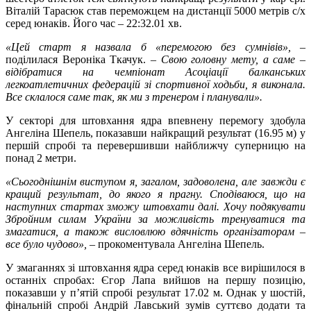
Віталій Тарасюк став переможцем на дистанції 5000 метрів с/х
серед юнаків. Його час – 22:32.01 хв.
«Цей старт я назвала б «перемогою без сумнівів»,
–
поділилася Вероніка Ткачук. –
Свою головну мету, а саме –
відібратися на чемпіонат Асоціації балканських
легкоатлетичних федерацій зі спортивної ходьби, я виконала.
Все склалося саме так, як ми з тренером і планували».
У секторі для штовхання ядра впевнену перемогу здобула
Ангеліна Шепель, показавши найкращий результат (16.95 м) у
першій спробі та перевершивши найближчу суперницю на
понад 2 метри.
«Сьогоднішнім виступом я, загалом, задоволена, але завжди є
кращий результат, до якого я прагну. Сподіваюся, що на
наступних стартах зможу штовхати далі. Хочу подякувати
Збройним силам України за можливість тренуватися та
змагатися, а також висловлюю вдячність організаторам –
все було чудово», –
прокоментувала Ангеліна Шепель.
У змаганнях зі штовхання ядра серед юнаків все вирішилося в
останніх спробах: Єгор Лапа вийшов на першу позицію,
показавши у п’ятій спробі результат 17.02 м. Однак у шостій,
фінальній спробі Андрій Лавський зумів суттєво додати та