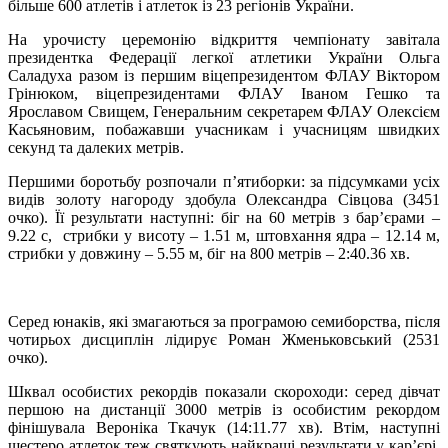
більше 600 атлетів і атлеток із 23 регіонів України.
На урочисту церемонію відкриття чемпіонату завітала
президентка Федерації легкої атлетики України Ольга
Саладуха разом із першим віцепрезидентом ФЛАУ Віктором
Грінюком, віцепрезидентами ФЛАУ Іваном Гешко та
Ярославом Свищем, Генеральним секретарем ФЛАУ Олексієм
Касьяновим, побажавши учасникам і учасницям швидких
секунд та далеких метрів.
Першими боротьбу розпочали п’ятиборки: за підсумками усіх
видів золоту нагороду здобула Олександра Сівцова (3451
очко). Її результати наступні: біг на 60 метрів з бар’єрами –
9.22 с, стрибки у висоту – 1.51 м, штовхання ядра – 12.14 м,
стрибки у довжину – 5.55 м, біг на 800 метрів – 2:40.36 хв.
Серед юнаків, які змагаються за програмою семиборства, після
чотирьох дисциплін лідирує Роман Жменьковський (2531
очко).
Шквал особистих рекордів показали скороходи: серед дівчат
першою на дистанції 3000 метрів із особистим рекордом
фінішувала Вероніка Ткачук (14:11.77 хв). Втім, наступні
шестеро атлеток теж святкують найкращі результати у кар’єрі.