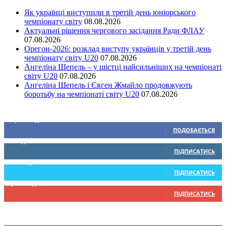
Як українці виступили в третій день юніорського
чемпіонату світу
08.08.2026
Актуальні рішення чергового засідання Ради ФЛАУ
07.08.2026
Орегон-2026: розклад виступу українців у третій день
чемпіонату світу U20
07.08.2026
Ангеліна Шепель – у шістці найсильніших на чемпіонаті
світу U20
07.08.2026
Ангеліна Шепель і Євген Жмайло продовжують
боротьбу на чемпіонаті світу U20
07.08.2026
Ми у соціальних мережах
15,104
Підписників
ПОДОБАЄТЬСЯ
0
Підписників
ПІДПИСАТИСЬ
234
Підписників
ПІДПИСАТИСЬ
9,370
Підписників
ПІДПИСАТИСЬ