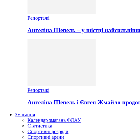
Репортажі
Ангеліна Шепель – у шістці найсильніши
Репортажі
Ангеліна Шепель і Євген Жмайло продов
Змагання
Календар змагань ФЛАУ
Статистика
Спортивні розряди
Спортивні арени