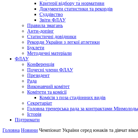
Критерії відбору та нормативи
Документи статистики та рекордів
Суддівство
Звіти ФЛАУ
Правила змагань
Анти-допінг
Статистичні довідники
Рекорди України з легкої атлетики
Буклети
Методичні матеріали
ФЛАУ
Конференція
Почесні члени ФЛАУ
Президент
Рада
Виконавчий комітет
Комітети та комісії
Комісія з поза стадіонних видів
Секретаріат
Головна тренерська рада за контрактами Мінмолодь
Історія
Підтримати
Головна
Новини
Чемпіонат України серед юнаків та дівчат віком