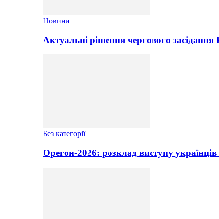
Новини
Актуальні рішення чергового засідання
Без категорії
Орегон-2026: розклад виступу українців 