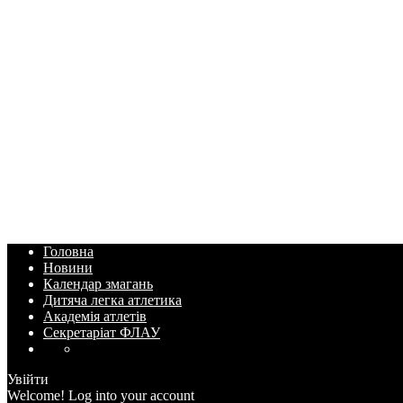
Головна
Новини
Календар змагань
Дитяча легка атлетика
Академія атлетів
Секретаріат ФЛАУ
Увійти
Welcome! Log into your account