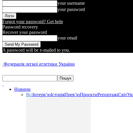
your username
your password
Forgot your password? Get help
Password recovery
Recover your password
your email
A password will be e-mailed to you.
Федерація легкої атлетики України
Новини
Всі
Інтерв’ю
Історія
Прев’ю
Проєкти
Репортажі
Світ
Ук