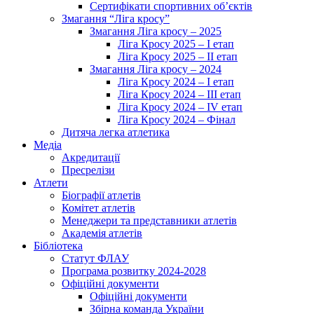
Сертифікати спортивних об’єктів
Змагання “Ліга кросу”
Змагання Ліга кросу – 2025
Ліга Кросу 2025 – I етап
Ліга Кросу 2025 – II етап
Змагання Ліга кросу – 2024
Ліга Кросу 2024 – I етап
Ліга Кросу 2024 – III етап
Ліга Кросу 2024 – IV етап
Ліга Кросу 2024 – Фінал
Дитяча легка атлетика
Медіа
Акредитації
Пресрелізи
Атлети
Біографії атлетів
Комітет атлетів
Менеджери та представники атлетів
Академія атлетів
Бібліотека
Статут ФЛАУ
Програма розвитку 2024-2028
Офіційні документи
Офіційні документи
Збірна команда України