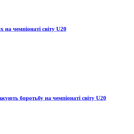
х на чемпіонаті світу U20
жують боротьбу на чемпіонаті світу U20