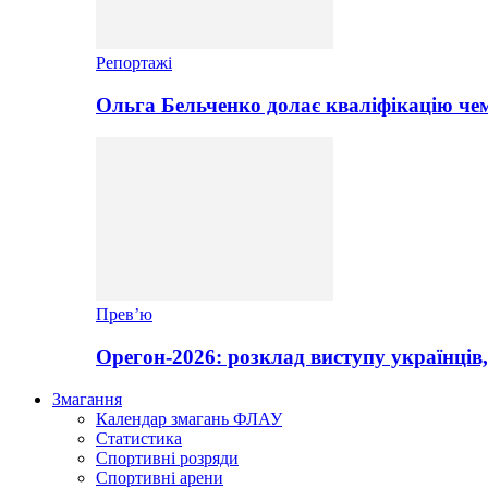
Репортажі
Ольга Бельченко долає кваліфікацію чем
Прев’ю
Орегон-2026: розклад виступу українців,
Змагання
Календар змагань ФЛАУ
Статистика
Спортивні розряди
Спортивні арени