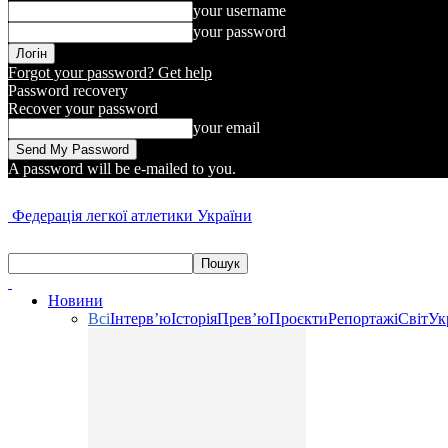
your username
your password
Forgot your password? Get help
Password recovery
Recover your password
your email
A password will be e-mailed to you.
Федерація легкої атлетики України
Новини
Всі
Інтерв’ю
Історія
Прев’ю
Проєкти
Репортажі
Світ
Ук