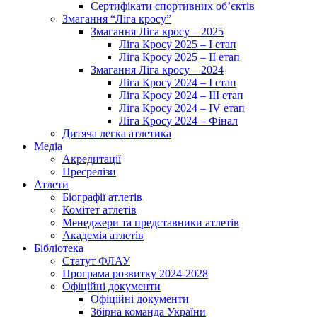
Сертифікати спортивних об’єктів
Змагання “Ліга кросу”
Змагання Ліга кросу – 2025
Ліга Кросу 2025 – I етап
Ліга Кросу 2025 – II етап
Змагання Ліга кросу – 2024
Ліга Кросу 2024 – I етап
Ліга Кросу 2024 – III етап
Ліга Кросу 2024 – IV етап
Ліга Кросу 2024 – Фінал
Дитяча легка атлетика
Медіа
Акредитації
Пресрелізи
Атлети
Біографії атлетів
Комітет атлетів
Менеджери та представники атлетів
Академія атлетів
Бібліотека
Статут ФЛАУ
Програма розвитку 2024-2028
Офіційні документи
Офіційні документи
Збірна команда України