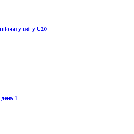
піонату світу U20
 день 1