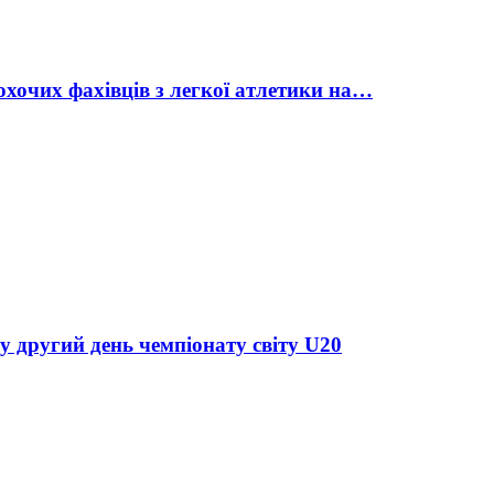
охочих фахівців з легкої атлетики на…
у другий день чемпіонату світу U20