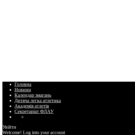
Головна
Новини
Календар змагань
Дитяча легка атлетика
Академія атлетів
Секретаріат ФЛАУ
Увійти
Welcome! Log into your account