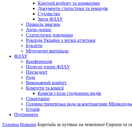
Критерії відбору та нормативи
Документи статистики та рекордів
Суддівство
Звіти ФЛАУ
Правила змагань
Анти-допінг
Статистичні довідники
Рекорди України з легкої атлетики
Буклети
Методичні матеріали
ФЛАУ
Конференція
Почесні члени ФЛАУ
Президент
Рада
Виконавчий комітет
Комітети та комісії
Комісія з поза стадіонних видів
Секретаріат
Головна тренерська рада за контрактами Мінмолодь
Історія
Підтримати
Головна
Новини
Боротьба за путівки на чемпіонат Європи та сві