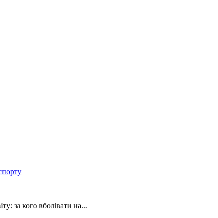
спорту
ту: за кого вболівати на...