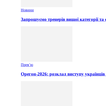
Новини
Запрошуємо тренерів вищої категорії та 
Прев’ю
Орегон-2026: розклад виступу українців 