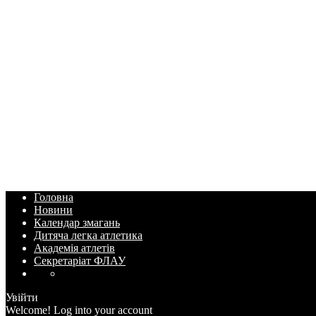
Головна
Новини
Календар змагань
Дитяча легка атлетика
Академія атлетів
Секретаріат ФЛАУ
Увійти
Welcome! Log into your account