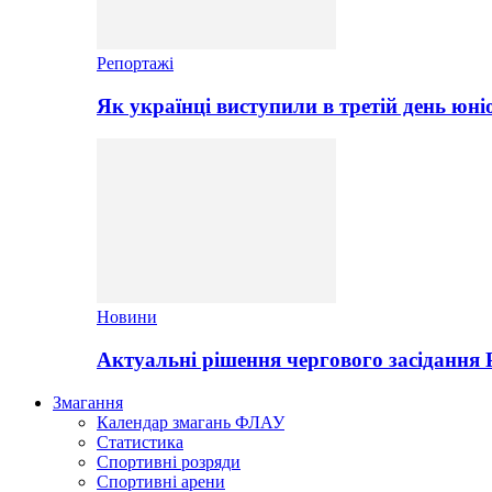
Репортажі
Як українці виступили в третій день юні
Новини
Актуальні рішення чергового засідання
Змагання
Календар змагань ФЛАУ
Статистика
Спортивні розряди
Спортивні арени