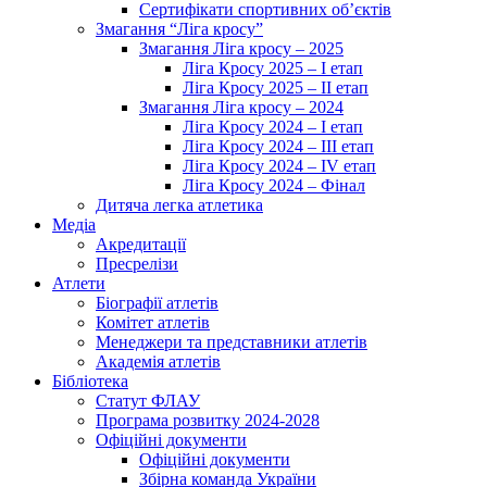
Сертифікати спортивних об’єктів
Змагання “Ліга кросу”
Змагання Ліга кросу – 2025
Ліга Кросу 2025 – I етап
Ліга Кросу 2025 – II етап
Змагання Ліга кросу – 2024
Ліга Кросу 2024 – I етап
Ліга Кросу 2024 – III етап
Ліга Кросу 2024 – IV етап
Ліга Кросу 2024 – Фінал
Дитяча легка атлетика
Медіа
Акредитації
Пресрелізи
Атлети
Біографії атлетів
Комітет атлетів
Менеджери та представники атлетів
Академія атлетів
Бібліотека
Статут ФЛАУ
Програма розвитку 2024-2028
Офіційні документи
Офіційні документи
Збірна команда України