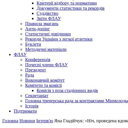
Критерії відбору та нормативи
Документи статистики та рекордів
Суддівство
Звіти ФЛАУ
Правила змагань
Анти-допінг
Статистичні довідники
Рекорди України з легкої атлетики
Буклети
Методичні матеріали
ФЛАУ
Конференція
Почесні члени ФЛАУ
Президент
Рада
Виконавчий комітет
Комітети та комісії
Комісія з поза стадіонних видів
Секретаріат
Головна тренерська рада за контрактами Мінмолодь
Історія
Підтримати
Головна
Новини
Інтерв'ю
Яна Гладійчук: «Ніч, проведена вдома