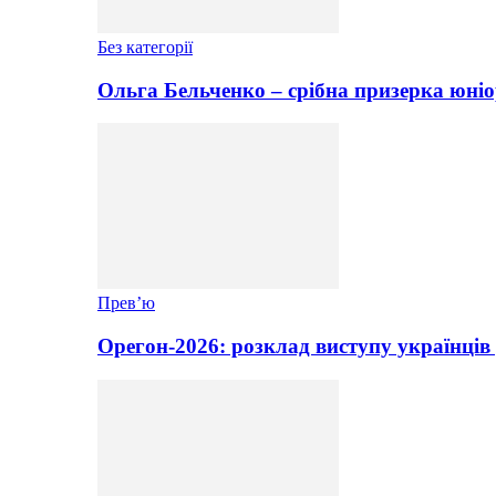
Без категорії
Ольга Бельченко – срібна призерка юніо
Прев’ю
Орегон-2026: розклад виступу українців 