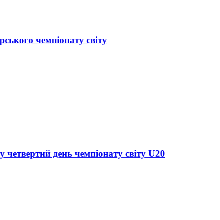
рського чемпіонату світу
у четвертий день чемпіонату світу U20