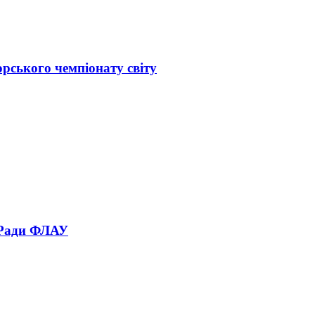
орського чемпіонату світу
 Ради ФЛАУ