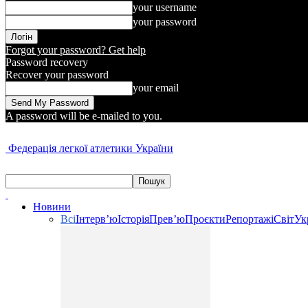
your username
your password
Forgot your password? Get help
Password recovery
Recover your password
your email
A password will be e-mailed to you.
Федерація легкої атлетики України
Новини
Всі
Інтерв’ю
Історія
Прев’ю
Проєкти
Репортажі
Світ
Ук