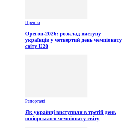
Прев’ю
Орегон-2026: розклад виступу
українців у четвертий день чемпіонату
світу U20
Репортажі
Як українці виступили в третій день
юніорського чемпіонату світу