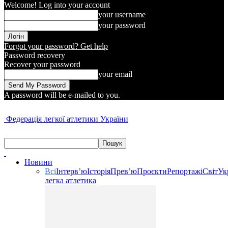
Welcome! Log into your account
your username
your password
Forgot your password? Get help
Password recovery
Recover your password
your email
A password will be e-mailed to you.
Федерація легкої атлетики України
Новини
Всі
Інтерв’ю
Історія
Прев’ю
Проєкти
Репортажі
Світ
Ук
легка атлетика