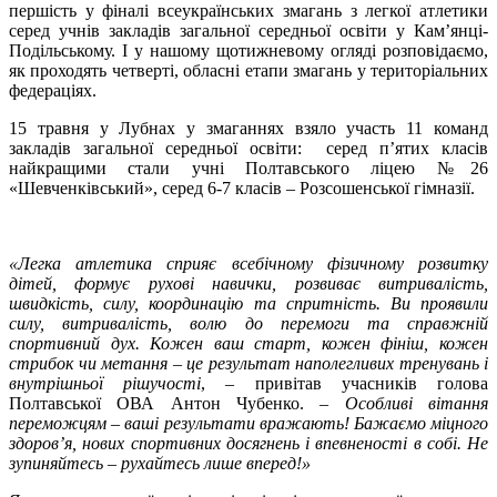
першість у фіналі всеукраїнських змагань з легкої атлетики
серед учнів закладів загальної середньої освіти у Кам’янці-
Подільському. І у нашому щотижневому огляді розповідаємо,
як проходять четверті, обласні етапи змагань у територіальних
федераціях.
15 травня у Лубнах у змаганнях взяло участь 11 команд
закладів загальної середньої освіти: серед п’ятих класів
найкращими стали учні Полтавського ліцею №26
«Шевченківський», серед 6-7 класів – Розсошенської гімназії.
«Легка атлетика сприяє всебічному фізичному розвитку
дітей, формує рухові навички, розвиває витривалість,
швидкість, силу, координацію та спритність. Ви проявили
силу, витривалість, волю до перемоги та справжній
спортивний дух. Кожен ваш старт, кожен фініш, кожен
стрибок чи метання – це результат наполегливих тренувань і
внутрішньої рішучості
, – привітав учасників голова
Полтавської ОВА Антон Чубенко. –
Особливі вітання
переможцям – ваші результати вражають! Бажаємо міцного
здоров’я, нових спортивних досягнень і впевненості в собі. Не
зупиняйтесь – рухайтесь лише вперед!»