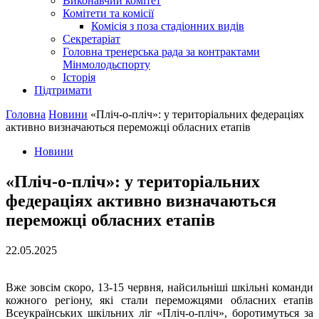
Виконавчий комітет
Комітети та комісії
Комісія з поза стадіонних видів
Секретаріат
Головна тренерська рада за контрактами
Мінмолодьспорту
Історія
Підтримати
Головна
Новини
«Пліч-о-пліч»: у територіальних федераціях
активно визначаються переможці обласних етапів
Новини
«Пліч-о-пліч»: у територіальних
федераціях активно визначаються
переможці обласних етапів
22.05.2025
Вже зовсім скоро, 13-15 червня, найсильніші шкільні команди
кожного регіону, які стали переможцями обласних етапів
Всеукраїнських шкільних ліг «Пліч-о-пліч», боротимуться за