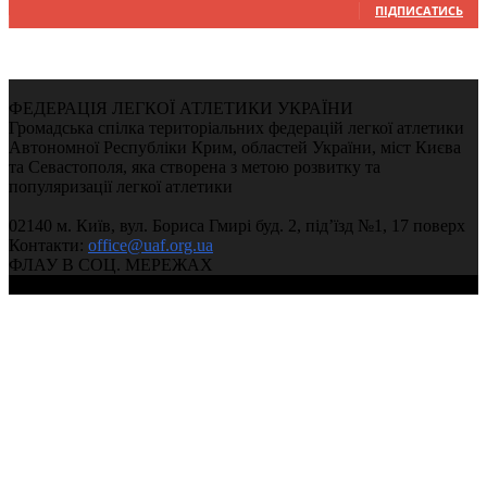
ПІДПИСАТИСЬ
ФЕДЕРАЦІЯ ЛЕГКОЇ АТЛЕТИКИ УКРАЇНИ
Громадська спілка територіальних федерацій легкої атлетики
Автономної Республіки Крим, областей України, міст Києва
та Севастополя, яка створена з метою розвитку та
популяризації легкої атлетики
02140 м. Київ, вул. Бориса Гмирі буд. 2, під’їзд №1, 17 поверх
Контакти:
office@uaf.org.ua
ФЛАУ В СОЦ. МЕРЕЖАХ
© 2004-2026, Федерація легкої атлетики України