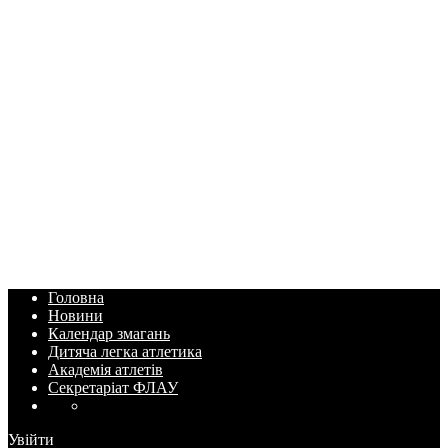
Головна
Новини
Календар змагань
Дитяча легка атлетика
Академія атлетів
Секретаріат ФЛАУ
Увійти