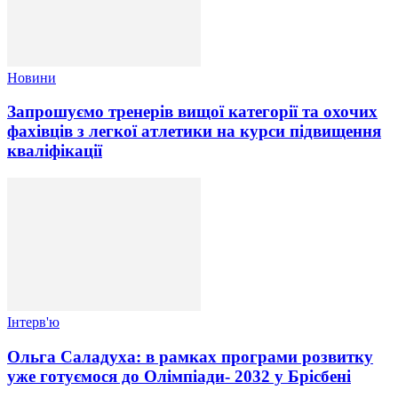
Новини
Запрошуємо тренерів вищої категорії та охочих
фахівців з легкої атлетики на курси підвищення
кваліфікації
Інтерв'ю
Ольга Саладуха: в рамках програми розвитку
уже готуємося до Олімпіади- 2032 у Брісбені