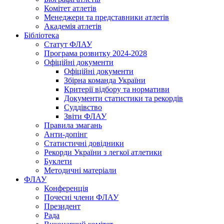
Комітет атлетів
Менеджери та представники атлетів
Академія атлетів
Бібліотека
Статут ФЛАУ
Програма розвитку 2024-2028
Офіційні документи
Офіційні документи
Збірна команда України
Критерії відбору та нормативи
Документи статистики та рекордів
Суддівство
Звіти ФЛАУ
Правила змагань
Анти-допінг
Статистичні довідники
Рекорди України з легкої атлетики
Буклети
Методичні матеріали
ФЛАУ
Конференція
Почесні члени ФЛАУ
Президент
Рада