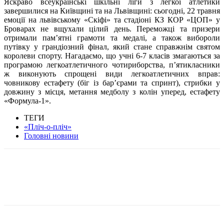
Яскраво всеукраїнські шкільні ліги з легкої атлетики
завершилися на Київщині та на Львівщині: сьогодні, 22 травня
емоції на львівському «Скіфі» та стадіоні КЗ КОР «ЦОП» у
Броварах не вщухали цілий день. Переможці та призери
отримали пам’ятні грамоти та медалі, а також вибороли
путівку у грандіозний фінал, який стане справжнім святом
королеви спорту. Нагадаємо, що учні 6-7 класів змагаються за
програмою легкоатлетичного чотириборства, п’ятикласники
ж виконують спрощені види легкоатлетичних вправ:
човникову естафету (біг із бар’єрами та спринт), стрибки у
довжину з місця, метання медболу з колін уперед, естафету
«Формула-1».
ТЕГИ
«Пліч-о-пліч»
Головні новини