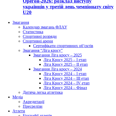
Орегон-2026: розклад виступу
українців у третій день чемпіонату світу
U20
Змагання
Календар змагань ФЛАУ
Статистика
Спортивні розряди
Спортивні арени
Сертифікати спортивних об’єктів
Змагання “Ліга кросу”
Змагання Ліга кросу – 2025
Ліга Кросу 2025 – I етап
Ліга Кросу 2025 – II етап
Змагання Ліга кросу – 2024
Ліга Кросу 2024 – I етап
Ліга Кросу 2024 – III етап
Ліга Кросу 2024 – IV етап
Ліга Кросу 2024 – Фінал
Дитяча легка атлетика
Медіа
Акредитації
Пресрелізи
Атлети
Біографії атлетів