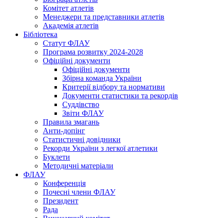
Комітет атлетів
Менеджери та представники атлетів
Академія атлетів
Бібліотека
Статут ФЛАУ
Програма розвитку 2024-2028
Офіційні документи
Офіційні документи
Збірна команда України
Критерії відбору та нормативи
Документи статистики та рекордів
Суддівство
Звіти ФЛАУ
Правила змагань
Анти-допінг
Статистичні довідники
Рекорди України з легкої атлетики
Буклети
Методичні матеріали
ФЛАУ
Конференція
Почесні члени ФЛАУ
Президент
Рада