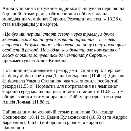
Аліна Кишкіна з потужним відривом фінішувала першою на
барʼєрній стометрівці, забезпечивши собі путівку на
молодіжний чемпіонат Європи. Результат атлетки – 13.36 с,
став найкращим у її карʼєрі.
«Це був мій перший старт сезону через травму, я дуже
хвилювалась. Задача була виконати норматив – і я з нею
впоралась. Результатом задоволена, на одну соту покращила
особистий рекорд. Не люблю загадувати, але норматив є і
можу спокійно готуватись до чемпіонату Європи»
,
–
прокоментувала Аліна Кишкіна.
Потішили персональними рекордами і спринтери. Першою
фінішну лінію перетнула Діана Гончаренко (11.40 с). Другою
фінішувала Ульяна Степанюк, яка теж оновила особистий
рекорд (11.55 с). Норматив для потрапляння на чемпіонат
Європи серед молоді на цій дистанції становить 11.68 с, тож
обидві атлетки з ним впоралися. Трійку призерок замкнула
Анісія Лочман (11.88 с).
Найшвидшим на чоловічій стометрівці став Олександр
Сосновенко (10.41 с). Давид Кулаковський (10.53 с) та Андрій
Барабанов (10.63 с) вибороли «срібло» та «бронзу»
відповідно.