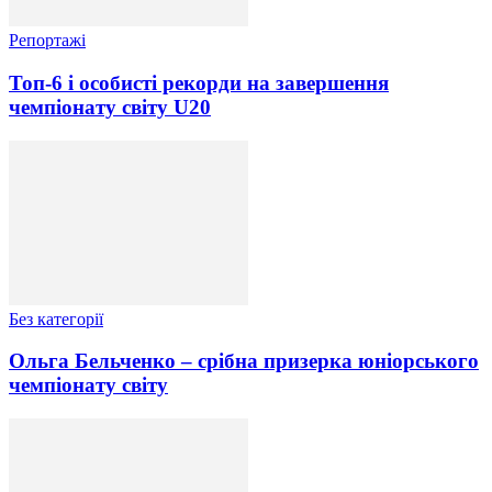
Репортажі
Топ-6 і особисті рекорди на завершення
чемпіонату світу U20
Без категорії
Ольга Бельченко – срібна призерка юніорського
чемпіонату світу