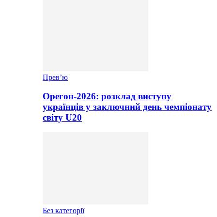
Прев’ю
Орегон-2026: розклад виступу
українців у заключний день чемпіонату
світу U20
Без категорії