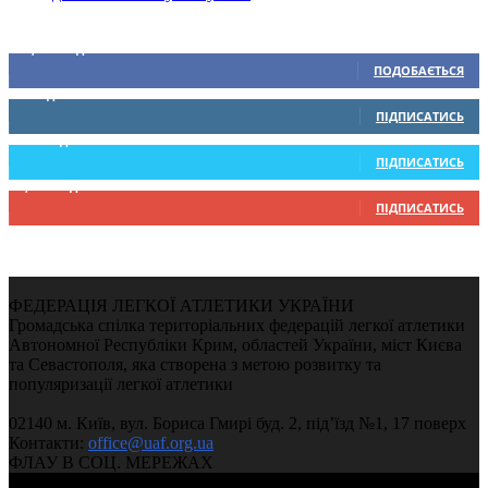
Ми у соціальних мережах
15,104
Підписників
ПОДОБАЄТЬСЯ
0
Підписників
ПІДПИСАТИСЬ
234
Підписників
ПІДПИСАТИСЬ
9,370
Підписників
ПІДПИСАТИСЬ
ФЕДЕРАЦІЯ ЛЕГКОЇ АТЛЕТИКИ УКРАЇНИ
Громадська спілка територіальних федерацій легкої атлетики
Автономної Республіки Крим, областей України, міст Києва
та Севастополя, яка створена з метою розвитку та
популяризації легкої атлетики
02140 м. Київ, вул. Бориса Гмирі буд. 2, під’їзд №1, 17 поверх
Контакти:
office@uaf.org.ua
ФЛАУ В СОЦ. МЕРЕЖАХ
© 2004-2026, Федерація легкої атлетики України