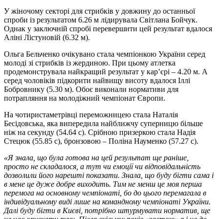
У жіночому секторі для стрибків у довжину до останньої
спроби із результатом 6.26 м лідирувала Світлана Бойчук.
Однак у заключній спробі перевершити цей результат вдалося
Аліні Лістуновій (6.32 м).
Ольга Бельченко очікувано стала чемпіонкою України серед
молоді зі стрибків із жердиною. При цьому атлетка
продемонструвала найкращий результат у карʼєрі – 4.20 м. А
серед чоловіків підкорити найвищу висоту вдалося Іллі
Бобровнику (5.30 м). Обоє виконали нормативи для
потрапляння на молодіжний чемпіонат Європи.
На чотиристаметрівці переможницею стала Наталія
Бесідовська, яка випередила найближчу суперницю більше
ніж на секунду (54.64 с). Срібною призеркою стала Надія
Стецюк (55.85 с), бронзовою – Поліна Науменко (57.27 с).
«Я знала, що була готова на цей результат ще раніше,
просто не складалося, а тут чи емоції чи відповідальність
дозволили його нарешті показати. Знала, що буду бігти сама і
в мене це дуже добре виходить. Тим не менш це моя перша
перемога на основному чемпіонаті, бо до цього перемагала в
індивідуальному виді лише на командному чемпіонаті України.
Далі буду бігти в Києві, потрібно штурмувати норматив, ще