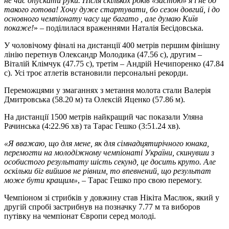
не час опускати руки. Після скількох років «застою» я і не до
такого готова! Хочу дуже стартувати, бо сезон довгий, і до
основного чемпіонату часу ще багато , але думаю Київ
покаже!
» – поділилася враженнями Наталія Бесідовська.
У чоловічому фіналі на дистанції 400 метрів першим фінішну
лінію перетнув Олександр Молодика (47.56 с), другим –
Віталій Клімчук (47.75 с), третім – Андрій Нечипоренко (47.84
с). Усі троє атлетів встановили персональні рекорди.
Переможцями у змаганнях з метання молота стали Валерія
Дмитровська (58.20 м) та Олексій Яценко (57.86 м).
На дистанції 1500 метрів найкращий час показали Уляна
Рачинська (4:22.96 хв) та Тарас Гешко (3:51.24 хв).
«Я вважаю, що для мене, як для сімнадцятирічного юнака,
перемогти на молодіжному чемпіонаті України, скинувши з
особистого результату шість секунд, це досить круто. Але
оскільки біг вийшов не рівним, то впевнений, що результат
може бути кращим»
,
– Тарас Гешко про свою перемогу.
Чемпіоном зі стрибків у довжину став Нікіта Маслюк, який у
другій спробі застрибнув на позначку 7.77 м та виборов
путівку на чемпіонат Європи серед молоді.