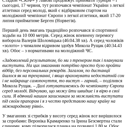
Стадіон «СКІФ» у Львові продовжує приймати турніри – і
сьогодні, 17 червня, тут розпочався чемпіонат України з легкої
атлетики серед молоді, який є відбірковим стартом на
молодіжний чемпіонат Європи з легкої атлетики, який 17-20
липня прийматиме Берген (Норвегія).
Перший день змагань традиційно розпочався зі спортивної
ходьби на 10 000 метрів. Серед жінок впевнену перемогу
виборола Валерія Шоломіцька (46:04.38 хв). А серед чоловіків
«золото» з чималим відривом здобув Микола Рущак (40:34.43
хв). Обоє – з нормативами на молодіжний ЧЄ.
«Задоволений результатом, бо ми з тренером так і планували
виступити. На цих змаганнях потрібно просто було пройти
відбір, без персональних рекордів. Загалом, по дистанції
йшлося як на тренуванні, і якщо враховувати недостатній сон
і не найкраще самопочуття, то виступ – гарний
,
– поділився
Микола Рущак. –
Далі готуватимемось до чемпіонату Європи
серед молоді. Відчуваю, що можу йти швидше і я вірю в свої
сили. Я вдячний нашим захисникам за можливість виступати
під своїм прапором і я з честю представлю нашу країну на
міжнародному рівні».
У змаганнях зі стрибків у висоту серед жінок все вирішилося
за спробами: Вероніка Крамаренко та Ірина Безсмертна стали
єдиними, кому підкорилася планка на позначці 1.80 м. Обоє