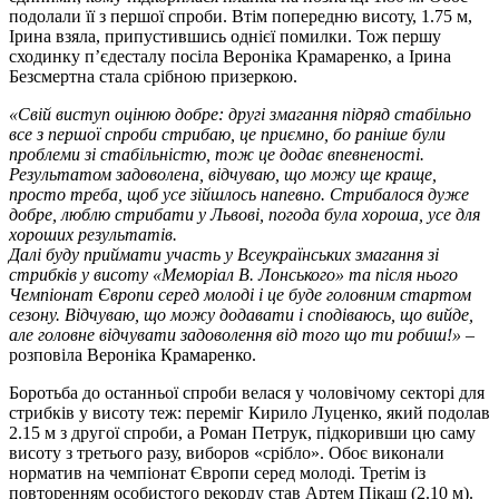
подолали її з першої спроби. Втім попередню висоту, 1.75 м,
Ірина взяла, припустившись однієї помилки. Тож першу
сходинку пʼєдесталу посіла Вероніка Крамаренко, а Ірина
Безсмертна стала срібною призеркою.
«Свій виступ оцінюю добре: другі змагання підряд стабільно
все з першої спроби стрибаю, це приємно, бо раніше були
проблеми зі стабільністю, тож це додає впевненості.
Результатом задоволена, відчуваю, що можу ще краще,
просто треба, щоб усе зійшлось напевно. Стрибалося дуже
добре, люблю стрибати у Львові, погода була хороша, усе для
хороших результатів.
Далі буду приймати участь у Всеукраїнських змагання зі
стрибків у висоту «Меморіал В. Лонського» та після нього
Чемпіонат Європи серед молоді і це буде головним стартом
сезону. Відчуваю, що можу додавати і сподіваюсь, що вийде,
але головне відчувати задоволення від того що ти робиш!»
–
розповіла Вероніка Крамаренко.
Боротьба до останньої спроби велася у чоловічому секторі для
стрибків у висоту теж: переміг Кирило Луценко, який подолав
2.15 м з другої спроби, а Роман Петрук, підкоривши цю саму
висоту з третього разу, виборов «срібло». Обоє виконали
норматив на чемпіонат Європи серед молоді. Третім із
повторенням особистого рекорду став Артем Пікаш (2.10 м).