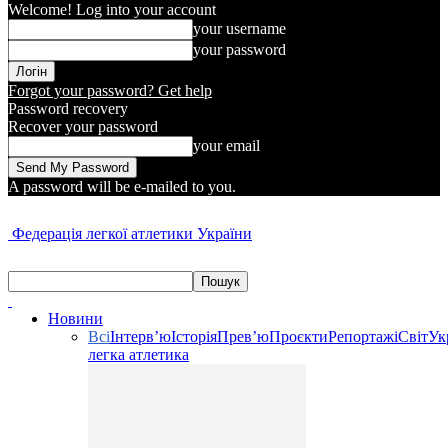
Welcome! Log into your account
your username
your password
Forgot your password? Get help
Password recovery
Recover your password
your email
A password will be e-mailed to you.
Федерація легкої атлетики України
Новини
Всі
Інтерв’ю
Історія
Прев’ю
Проєкти
Репортажі
Світ
Ук
легка атлетика