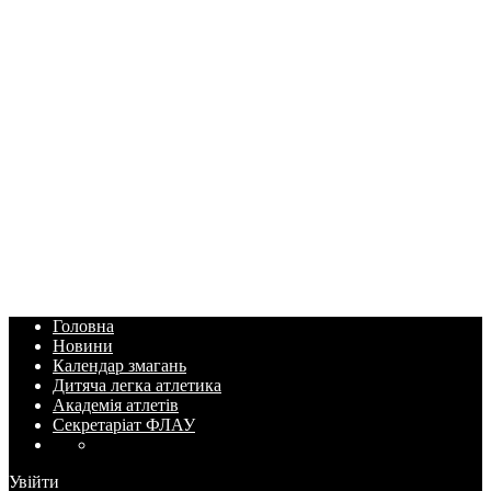
Головна
Новини
Календар змагань
Дитяча легка атлетика
Академія атлетів
Секретаріат ФЛАУ
Увійти