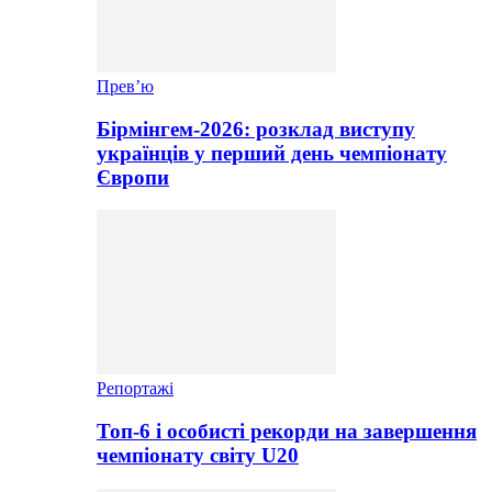
Прев’ю
Бірмінгем-2026: розклад виступу
українців у перший день чемпіонату
Європи
Репортажі
Топ-6 і особисті рекорди на завершення
чемпіонату світу U20