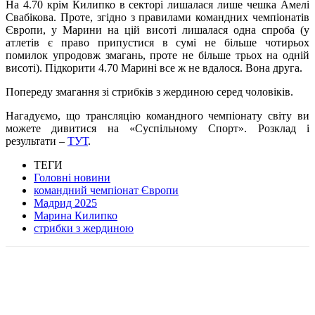
На 4.70 крім Килипко в секторі лишалася лише чешка Амелі
Свабікова. Проте, згідно з правилами командних чемпіонатів
Європи, у Марини на цій висоті лишалася одна спроба (у
атлетів є право припустися в сумі не більше чотирьох
помилок упродовж змагань, проте не більше трьох на одній
висоті). Підкорити 4.70 Марині все ж не вдалося. Вона друга.
Попереду змагання зі стрибків з жердиною серед чоловіків.
Нагадуємо, що трансляцію командного чемпіонату світу ви
можете дивитися на «Суспільному Спорт». Розклад і
результати –
ТУТ
.
ТЕГИ
Головні новини
командний чемпіонат Європи
Мадрид 2025
Марина Килипко
стрибки з жердиною