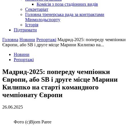
Комісія з поза стадіонних видів
Секретаріат
Головна тренерська рада за контрактами
Мінмолодьспорту
Історія
Підтримати
Головна
Новини
Репортажі
Мадрид-2025: попереду чемпіонки
Європи, або SB і друге місце Марини Килипко на...
Новини
Репортажі
Мадрид-2025: попереду чемпіонки
Європи, або SB і друге місце Марини
Килипко на старті командного
чемпіонату Європи
26.06.2025
Фото (c)Bjorn Paree