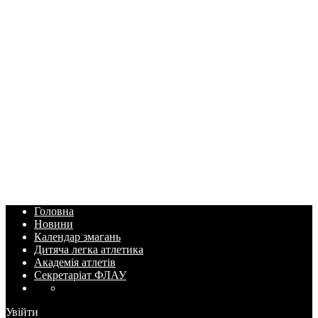
Головна
Новини
Календар змагань
Дитяча легка атлетика
Академія атлетів
Секретаріат ФЛАУ
Увійти