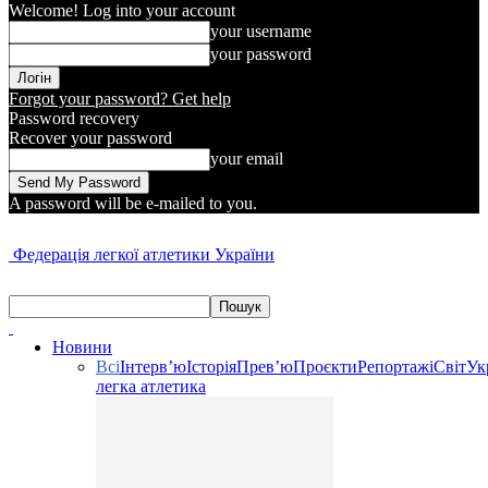
Welcome! Log into your account
your username
your password
Forgot your password? Get help
Password recovery
Recover your password
your email
A password will be e-mailed to you.
Федерація легкої атлетики України
Новини
Всі
Інтерв’ю
Історія
Прев’ю
Проєкти
Репортажі
Світ
Ук
легка атлетика