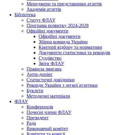
Менеджери та представники атлетів
Академія атлетів
Бібліотека
Статут ФЛАУ
Програма розвитку 2024-2028
Офіційні документи
Офіційні документи
Збірна команда України
Критерії відбору та нормативи
Документи статистики та рекордів
Суддівство
Звіти ФЛАУ
Правила змагань
Анти-допінг
Статистичні довідники
Рекорди України з легкої атлетики
Буклети
Методичні матеріали
ФЛАУ
Конференція
Почесні члени ФЛАУ
Президент
Рада
Виконавчий комітет
Комітети та комісії