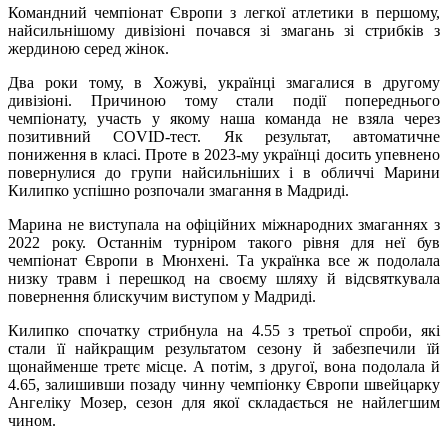
Командний чемпіонат Європи з легкої атлетики в першому,
найсильнішому дивізіоні почався зі змагань зі стрибків з
жердиною серед жінок.
Два роки тому, в Хожуві, українці змагалися в другому
дивізіоні. Причиною тому стали події попереднього
чемпіонату, участь у якому наша команда не взяла через
позитивний COVID-тест. Як результат, автоматичне
пониження в класі. Проте в 2023-му українці досить упевнено
повернулися до групи найсильніших і в обличчі Марини
Килипко успішно розпочали змагання в Мадриді.
Марина не виступала на офіційних міжнародних змаганнях з
2022 року. Останнім турніром такого рівня для неї був
чемпіонат Європи в Мюнхені. Та українка все ж подолала
низку травм і перешкод на своєму шляху й відсвяткувала
повернення блискучим виступом у Мадриді.
Килипко спочатку стрибнула на 4.55 з третьої спроби, які
стали її найкращим результатом сезону й забезпечили їй
щонайменше третє місце. А потім, з другої, вона подолала й
4.65, залишивши позаду чинну чемпіонку Європи швейцарку
Ангеліку Мозер, сезон для якої складається не найлегшим
чином.