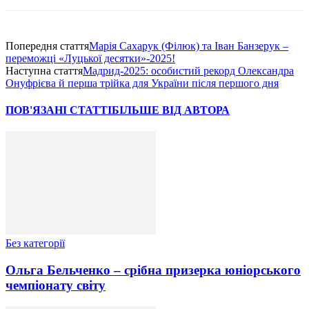
Попередня стаття
Марія Сахарук (Філюк) та Іван Банзерук –
переможці «Луцької десятки»-2025!
Наступна стаття
Мадрид-2025: особистий рекорд Олександра
Онуфрієва й перша трійка для України після першого дня
ПОВ'ЯЗАНІ СТАТТІ
БІЛЬШЕ ВІД АВТОРА
Без категорії
Ольга Бельченко – срібна призерка юніорського
чемпіонату світу