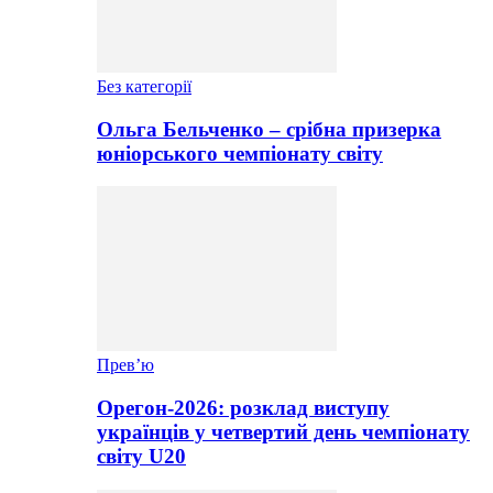
Без категорії
Ольга Бельченко – срібна призерка
юніорського чемпіонату світу
Прев’ю
Орегон-2026: розклад виступу
українців у четвертий день чемпіонату
світу U20