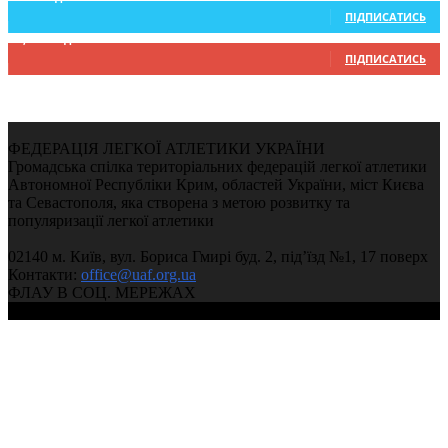
ПІДПИСАТИСЬ
9,370
Підписників
ПІДПИСАТИСЬ
ФЕДЕРАЦІЯ ЛЕГКОЇ АТЛЕТИКИ УКРАЇНИ
Громадська спілка територіальних федерацій легкої атлетики
Автономної Республіки Крим, областей України, міст Києва
та Севастополя, яка створена з метою розвитку та
популяризації легкої атлетики
02140 м. Київ, вул. Бориса Гмирі буд. 2, під’їзд №1, 17 поверх
Контакти:
office@uaf.org.ua
ФЛАУ В СОЦ. МЕРЕЖАХ
© 2004-2026, Федерація легкої атлетики України