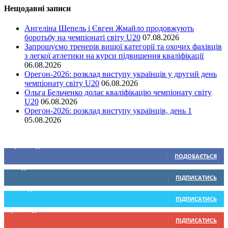
Нещодавні записи
Ангеліна Шепель і Євген Жмайло продовжують
боротьбу на чемпіонаті світу U20
07.08.2026
Запрошуємо тренерів вищої категорії та охочих фахівців
з легкої атлетики на курси підвищення кваліфікації
06.08.2026
Орегон-2026: розклад виступу українців у другий день
чемпіонату світу U20
06.08.2026
Ольга Бельченко долає кваліфікацію чемпіонату світу
U20
06.08.2026
Орегон-2026: розклад виступу українців, день 1
05.08.2026
Ми у соціальних мережах
15,104
Підписників
ПОДОБАЄТЬСЯ
0
Підписників
ПІДПИСАТИСЬ
234
Підписників
ПІДПИСАТИСЬ
9,370
Підписників
ПІДПИСАТИСЬ