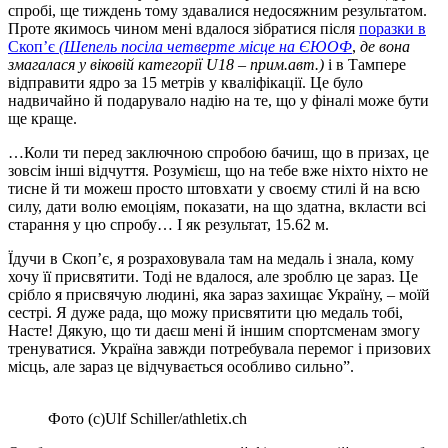
спробі, ще тиждень тому здавалися недосяжним результатом.
Проте якимось чином мені вдалося зібратися після
поразки в
Скоп’є
(Шепель посіла четверте місце на ЄЮОФ
,
де вона
змагалася у віковій категорії U18 – прим.авт.)
і в Тампере
відправити ядро за 15 метрів у кваліфікації. Це було
надвичайно й подарувало надію на те, що у фіналі може бути
ще краще.
…Коли ти перед заключною спробою бачиш, що в призах, це
зовсім інші відчуття. Розумієш, що на тебе вже ніхто ніхто не
тисне й ти можеш просто штовхати у своєму стилі й на всю
силу, дати волю емоціям, показати, на що здатна, вкласти всі
старання у цю спробу… І як результат, 15.62 м.
Їдучи в Скоп’є, я розраховувала там на медаль і знала, кому
хочу її присвятити. Тоді не вдалося, але зроблю це зараз. Це
срібло я присвячую людині, яка зараз захищає Україну, – моїй
сестрі. Я дуже рада, що можу присвятити цю медаль тобі,
Насте! Дякую, що ти даєш мені й іншим спортсменам змогу
тренуватися. Україна завжди потребувала перемог і призових
місць, але зараз це відчувається особливо сильно”.
Фото (с)Ulf Schiller/athletix.ch