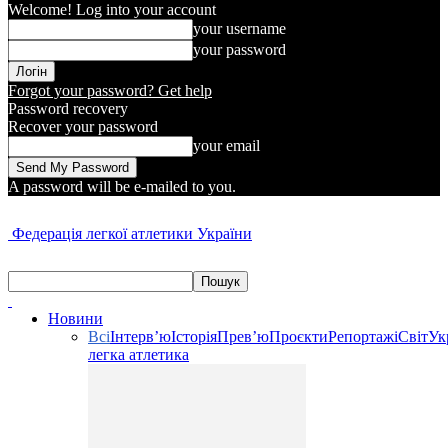
Welcome! Log into your account
your username
your password
Forgot your password? Get help
Password recovery
Recover your password
your email
A password will be e-mailed to you.
Федерація легкої атлетики України
Новини
Всі
Інтерв’ю
Історія
Прев’ю
Проєкти
Репортажі
Світ
Ук
легка атлетика