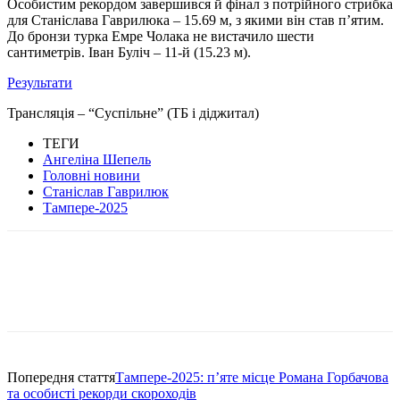
Особистим рекордом завершився й фінал з потрійного стрибка
для Станіслава Гаврилюка – 15.69 м, з якими він став п’ятим.
До бронзи турка Емре Чолака не вистачило шести
сантиметрів. Іван Буліч – 11-й (15.23 м).
Результати
Трансляція – “Суспільне” (ТБ і діджитал)
ТЕГИ
Ангеліна Шепель
Головні новини
Станіслав Гаврилюк
Тампере-2025
Попередня стаття
Тампере-2025: пʼяте місце Романа Горбачова
та особисті рекорди скороходів