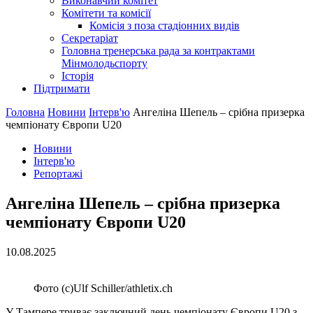
Виконавчий комітет
Комітети та комісії
Комісія з поза стадіонних видів
Секретаріат
Головна тренерська рада за контрактами
Мінмолодьспорту
Історія
Підтримати
Головна
Новини
Інтерв'ю
Ангеліна Шепель – срібна призерка
чемпіонату Європи U20
Новини
Інтерв'ю
Репортажі
Ангеліна Шепель – срібна призерка
чемпіонату Європи U20
10.08.2025
Фото (с)Ulf Schiller/athletix.ch
У Тампере триває заключний день чемпіонату Європи U20 з