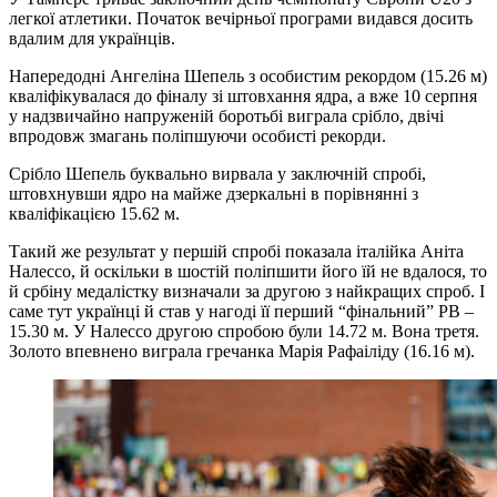
легкої атлетики. Початок вечірньої програми видався досить
вдалим для українців.
Напередодні Ангеліна Шепель з особистим рекордом (15.26 м)
кваліфікувалася до фіналу зі штовхання ядра, а вже 10 серпня
у надзвичайно напруженій боротьбі виграла срібло, двічі
впродовж змагань поліпшуючи особисті рекорди.
Срібло Шепель буквально вирвала у заключній спробі,
штовхнувши ядро на майже дзеркальні в порівнянні з
кваліфікацією 15.62 м.
Такий же результат у першій спробі показала італійка Аніта
Налессо, й оскільки в шостій поліпшити його їй не вдалося, то
й србіну медалістку визначали за другою з найкращих спроб. І
саме тут українці й став у нагоді її перший “фінальний” РВ –
15.30 м. У Налессо другою спробою були 14.72 м. Вона третя.
Золото впевнено виграла гречанка Марія Рафаіліду (16.16 м).