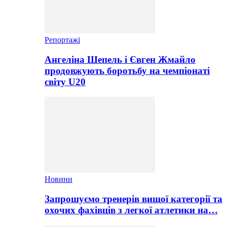
Репортажі
Ангеліна Шепель і Євген Жмайло
продовжують боротьбу на чемпіонаті
світу U20
Новини
Запрошуємо тренерів вищої категорії та
охочих фахівців з легкої атлетики на…