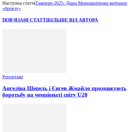
Наступна стаття
Тампере-2025: Діана Мирошніченко виборює
«бронзу»
ПОВ'ЯЗАНІ СТАТТІ
БІЛЬШЕ ВІД АВТОРА
Репортажі
Ангеліна Шепель і Євген Жмайло продовжують
боротьбу на чемпіонаті світу U20