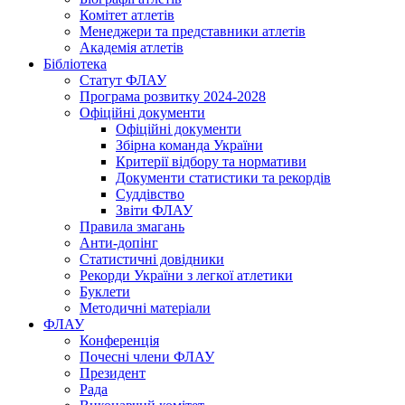
Комітет атлетів
Менеджери та представники атлетів
Академія атлетів
Бібліотека
Статут ФЛАУ
Програма розвитку 2024-2028
Офіційні документи
Офіційні документи
Збірна команда України
Критерії відбору та нормативи
Документи статистики та рекордів
Суддівство
Звіти ФЛАУ
Правила змагань
Анти-допінг
Статистичні довідники
Рекорди України з легкої атлетики
Буклети
Методичні матеріали
ФЛАУ
Конференція
Почесні члени ФЛАУ
Президент
Рада