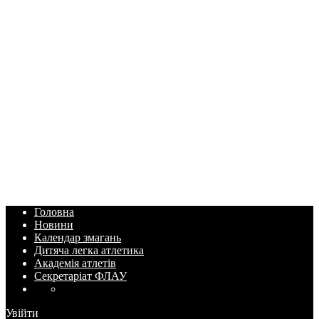
Головна
Новини
Календар змагань
Дитяча легка атлетика
Академія атлетів
Секретаріат ФЛАУ
Увійти