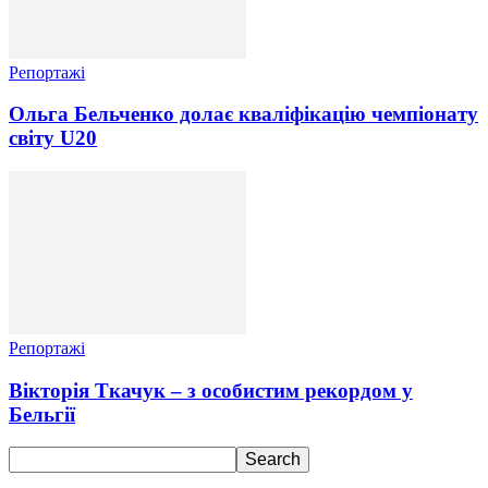
Репортажі
Ольга Бельченко долає кваліфікацію чемпіонату
світу U20
Репортажі
Вікторія Ткачук – з особистим рекордом у
Бельгії