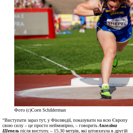
Фото (c)Coen Schilderman
“Виступати зараз тут, у Фінляндії, показувати на всю Європу
свою силу – це просто неймовірно, – говорить
Ангеліна
Шепель
після виступу. – 15.30 метрів, які штовхнула в другій