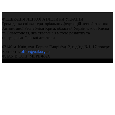
ФЕДЕРАЦІЯ ЛЕГКОЇ АТЛЕТИКИ УКРАЇНИ
Громадська спілка територіальних федерацій легкої атлетики
Автономної Республіки Крим, областей України, міст Києва
та Севастополя, яка створена з метою розвитку та
популяризації легкої атлетики
02140 м. Київ, вул. Бориса Гмирі буд. 2, під’їзд №1, 17 поверх
Контакти:
office@uaf.org.ua
ФЛАУ В СОЦ. МЕРЕЖАХ
© 2004-2026, Федерація легкої атлетики України