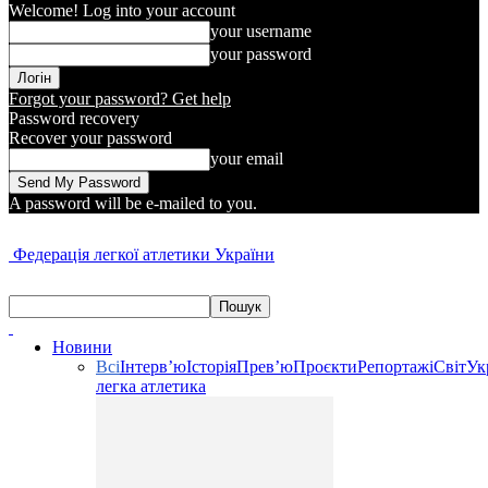
Welcome! Log into your account
your username
your password
Forgot your password? Get help
Password recovery
Recover your password
your email
A password will be e-mailed to you.
Федерація легкої атлетики України
Новини
Всі
Інтерв’ю
Історія
Прев’ю
Проєкти
Репортажі
Світ
Ук
легка атлетика