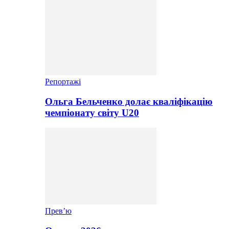
Репортажі
Ольга Бельченко долає кваліфікацію
чемпіонату світу U20
Прев’ю