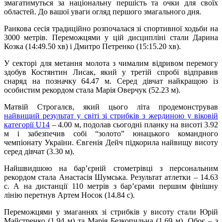
змагатимуться за національну першість та очки для своїх
областей. До вашої уваги огляд першого змагального дня.
Ранкова сесія традиційно розпочалася зі спортивної ходьби на
3000 метрів. Переможцями у цій дисципліні стали Дарина
Козка (14:49.50 хв) і Дмитро Петренко (15:15.20 хв).
У секторі для метання молота з чималим відривом перемогу
здобув Костянтин Лисак, який у третій спробі відправив
снаряд на позначку 64.47 м. Серед дівчат найкращою із
особистим рекордом стала Марія Оверчук (52.23 м).
Матвій Строгалєв, який цього літа продемонстрував
найвищий результат у світі зі стрибків з жердиною у віковій
категорії U14
– 4.00 м, подолав сьогодні планку на висоті 3.92
м і забезпечив собі “золото” юнацького командного
чемпіонату України. Євгенія Дейч підкорила найвищу висоту
серед дівчат (3.30 м).
Найшвидшою на бар’єрній стометрівці з персональним
рекордом стала Анастасія Шумська. Результат атлетки – 14.63
с. А на дистанції 110 метрів з бар’єрами першим фінішну
лінію перетнув Артем Носок (14.84 с).
Переможцями у змаганнях зі стрибків у висоту стали Юрій
Майстренко (1.94 м) та Марія Безкопильна (1.69 м). Обоє – з