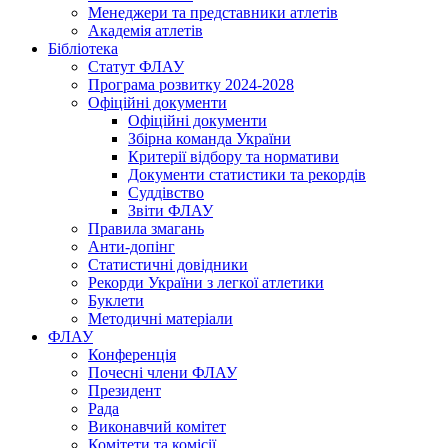
Менеджери та представники атлетів
Академія атлетів
Бібліотека
Статут ФЛАУ
Програма розвитку 2024-2028
Офіційні документи
Офіційні документи
Збірна команда України
Критерії відбору та нормативи
Документи статистики та рекордів
Суддівство
Звіти ФЛАУ
Правила змагань
Анти-допінг
Статистичні довідники
Рекорди України з легкої атлетики
Буклети
Методичні матеріали
ФЛАУ
Конференція
Почесні члени ФЛАУ
Президент
Рада
Виконавчий комітет
Комітети та комісії