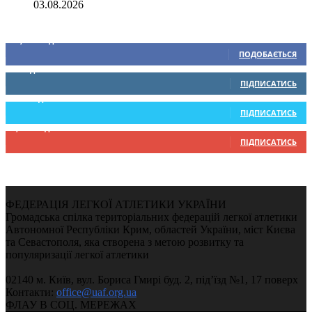
03.08.2026
Ми у соціальних мережах
15,104
Підписників
ПОДОБАЄТЬСЯ
0
Підписників
ПІДПИСАТИСЬ
234
Підписників
ПІДПИСАТИСЬ
9,370
Підписників
ПІДПИСАТИСЬ
ФЕДЕРАЦІЯ ЛЕГКОЇ АТЛЕТИКИ УКРАЇНИ
Громадська спілка територіальних федерацій легкої атлетики
Автономної Республіки Крим, областей України, міст Києва
та Севастополя, яка створена з метою розвитку та
популяризації легкої атлетики
02140 м. Київ, вул. Бориса Гмирі буд. 2, під’їзд №1, 17 поверх
Контакти:
office@uaf.org.ua
ФЛАУ В СОЦ. МЕРЕЖАХ