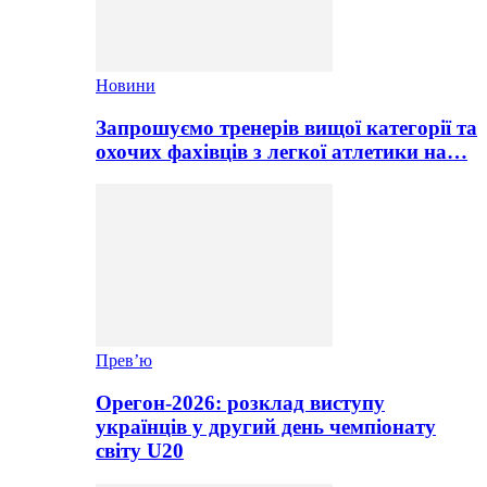
Новини
Запрошуємо тренерів вищої категорії та
охочих фахівців з легкої атлетики на…
Прев’ю
Орегон-2026: розклад виступу
українців у другий день чемпіонату
світу U20