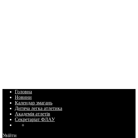
Головна
Новини
Календар змагань
Дитяча легка атлетика
Академія атлетів
Секретаріат ФЛАУ
Увійти