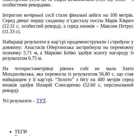
особистими рекордами.
Інтригою вечірньої сесії стали фінальні забіги на 100 метрів.
Серед дівчат першу сходинку п’єдесталу посіла Марія Хіврич
(12.31 с, особистий рекорд), а серед юнаків – Максим Петрус
(11.33 с).
Найкращі результати в кар’єрі продемонстрували і стрибуни у
довжину: Анастасія Обертинська застрибнула на переможну
позначку 5.71 м, а Маркіян Бобко здобув золоту нагороду із
результатом 6.75 м.
На чотиристаметрівці рівних собі не мала Злата
Мондзолівська, яка перемогла із результатом 56.80 с, що став
найкращим у її кар’єрі. “Золото” з бігу на 400 метрів серед
юнаків здобув Назарій Слюсаренко (52.60 с, персональний
рекорд).
Усі результати –
ТУТ
.
ТЕГИ