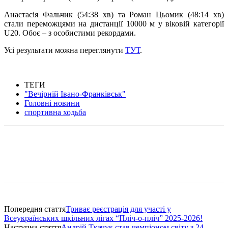
Анастасія Фальчик (54:38 хв) та Роман Цьомик (48:14 хв)
стали переможцями на дистанції 10000 м у віковій категорії
U20. Обоє – з особистими рекордами.
Усі результати можна переглянути
ТУТ
.
ТЕГИ
"Вечірній Івано-Франківськ"
Головні новини
спортивна ходьба
Попередня стаття
Триває реєстрація для участі у
Всеукраїнських шкільних лігах “Пліч-о-пліч” 2025-2026!
Наступна стаття
Андрій Ткачук став чемпіоном світу з 24-