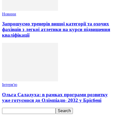
Новини
Запрошуємо тренерів вищої категорії та охочих
фахівців з легкої атлетики на курси підвищення
кваліфікації
Інтерв'ю
Ольга Саладуха: в рамках програми розвитку
уже готуємося до Олімпіади- 2032 у Брісбені