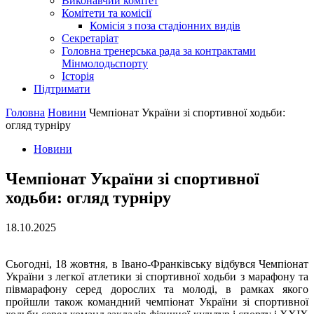
Виконавчий комітет
Комітети та комісії
Комісія з поза стадіонних видів
Секретаріат
Головна тренерська рада за контрактами
Мінмолодьспорту
Історія
Підтримати
Головна
Новини
Чемпіонат України зі спортивної ходьби:
огляд турніру
Новини
Чемпіонат України зі спортивної
ходьби: огляд турніру
18.10.2025
Сьогодні, 18 жовтня, в Івано-Франківську відбувся Чемпіонат
України з легкої атлетики зі спортивної ходьби з марафону та
півмарафону серед дорослих та молоді, в рамках якого
пройшли також командний чемпіонат України зі спортивної