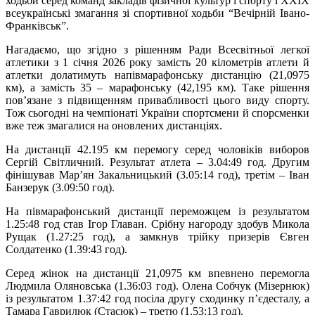
ходьби серед команд закладів фізичної культур і спорту і XXIX
всеукраїнські змагання зі спортивної ходьби “Вечірній Івано-
Франківськ”.
Нагадаємо, що згідно з рішенням Ради Всесвітньої легкої
атлетики з 1 січня 2026 року замість 20 кілометрів атлети й
атлетки долатимуть напівмарафонську дистанцію (21,0975
км), а замість 35 – марафонську (42,195 км). Таке рішення
пов’язане з підвищенням привабливості цього виду спорту.
Тож сьогодні на чемпіонаті України спортсмени й спорсменки
вже теж змагалися на оновлених дистанціях.
На дистанції 42.195 км перемогу серед чоловіків виборов
Сергій Світличний. Результат атлета – 3.04:49 год. Другим
фінішував Мар’ян Закальницький (3.05:14 год), третім – Іван
Банзерук (3.09:50 год).
На півмарафонський дистанції переможцем із результатом
1.25:48 год став Ігор Главан. Срібну нагороду здобув Микола
Рущак (1.27:25 год), а замкнув трійку призерів Євген
Солдатенко (1.39:43 год).
Серед жінок на дистанції 21,0975 км впевнено перемогла
Людмила Оляновська (1.36:03 год). Олена Собчук (Мізернюк)
із результатом 1.37:42 год посіла другу сходинку п’єдесталу, а
Тамара Гаврилюк (Стасюк) – третю (1.53:13 год).