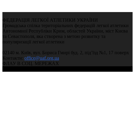
ФЕДЕРАЦІЯ ЛЕГКОЇ АТЛЕТИКИ УКРАЇНИ
Громадська спілка територіальних федерацій легкої атлетики
Автономної Республіки Крим, областей України, міст Києва
та Севастополя, яка створена з метою розвитку та
популяризації легкої атлетики
02140 м. Київ, вул. Бориса Гмирі буд. 2, під’їзд №1, 17 поверх
Контакти:
office@uaf.org.ua
ФЛАУ В СОЦ. МЕРЕЖАХ
© 2004-2026, Федерація легкої атлетики України