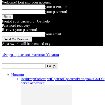
Welcome! Log into your account
your username
your password
Forgot your password? Get help
Password recovery
Recover your password
your email
A password will be e-mailed to you.
Федерація легкої атлетики України
Новини
Всі
Інтерв’ю
Історія
Прев’ю
Проєкти
Репортажі
Світ
Ук
легка атлетика