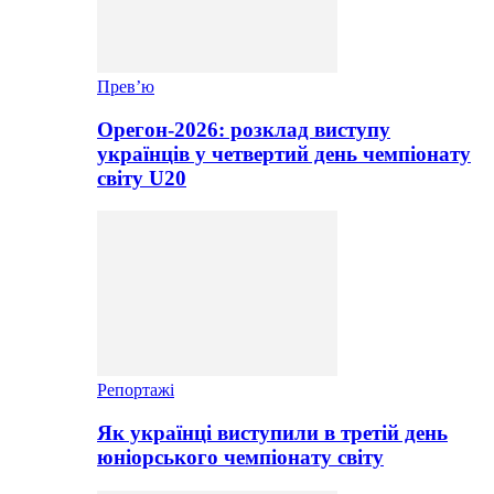
Прев’ю
Орегон-2026: розклад виступу
українців у четвертий день чемпіонату
світу U20
Репортажі
Як українці виступили в третій день
юніорського чемпіонату світу