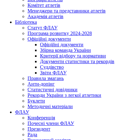
Комітет атлетів
Менеджери та представники атлетів
Академія атлетів
Бібліотека
Статут ФЛАУ
Програма розвитку 2024-2028
Офіційні документи
Офіційні документи
Збірна команда України
Критерії відбору та нормативи
Документи статистики та рекордів
Суддівство
Звіти ФЛАУ
Правила змагань
Анти-допінг
Статистичні довідники
Рекорди України з легкої атлетики
Буклети
Методичні матеріали
ФЛАУ
Конференція
Почесні члени ФЛАУ
Президент
Рада