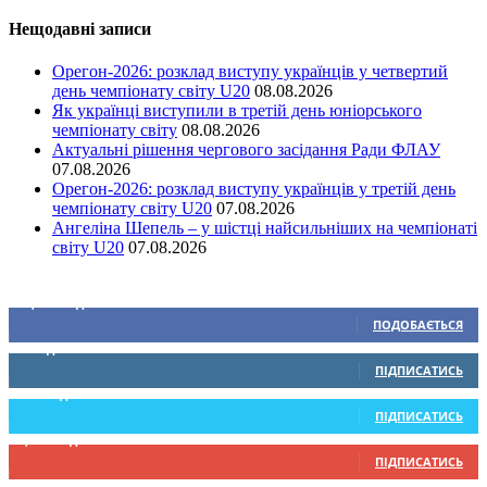
Нещодавні записи
Орегон-2026: розклад виступу українців у четвертий
день чемпіонату світу U20
08.08.2026
Як українці виступили в третій день юніорського
чемпіонату світу
08.08.2026
Актуальні рішення чергового засідання Ради ФЛАУ
07.08.2026
Орегон-2026: розклад виступу українців у третій день
чемпіонату світу U20
07.08.2026
Ангеліна Шепель – у шістці найсильніших на чемпіонаті
світу U20
07.08.2026
Ми у соціальних мережах
15,104
Підписників
ПОДОБАЄТЬСЯ
0
Підписників
ПІДПИСАТИСЬ
234
Підписників
ПІДПИСАТИСЬ
9,370
Підписників
ПІДПИСАТИСЬ