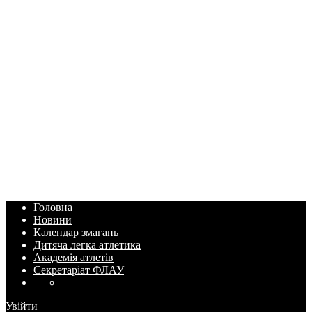
Головна
Новини
Календар змагань
Дитяча легка атлетика
Академія атлетів
Секретаріат ФЛАУ
Увійти