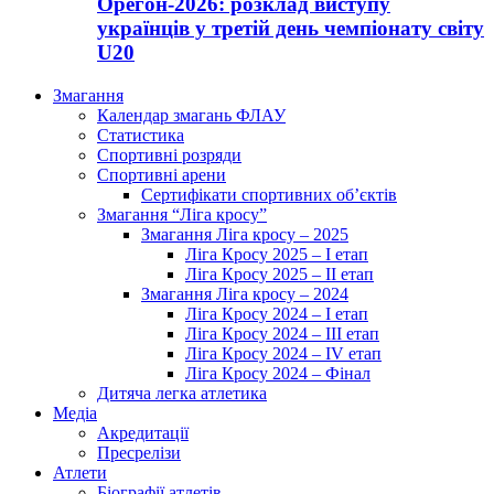
Орегон-2026: розклад виступу
українців у третій день чемпіонату світу
U20
Змагання
Календар змагань ФЛАУ
Статистика
Спортивні розряди
Спортивні арени
Сертифікати спортивних об’єктів
Змагання “Ліга кросу”
Змагання Ліга кросу – 2025
Ліга Кросу 2025 – I етап
Ліга Кросу 2025 – II етап
Змагання Ліга кросу – 2024
Ліга Кросу 2024 – I етап
Ліга Кросу 2024 – III етап
Ліга Кросу 2024 – IV етап
Ліга Кросу 2024 – Фінал
Дитяча легка атлетика
Медіа
Акредитації
Пресрелізи
Атлети
Біографії атлетів