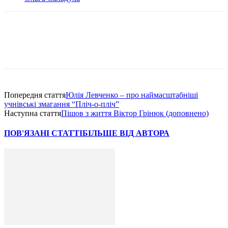
Попередня стаття
Юлія Левченко – про наймасштабніші
учнівські змагання “Пліч-о-пліч”
Наступна стаття
Пішов з життя Віктор Грінюк (доповнено)
ПОВ'ЯЗАНІ СТАТТІ
БІЛЬШЕ ВІД АВТОРА