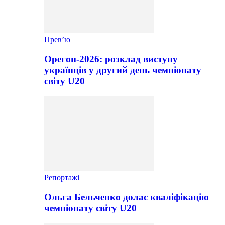
Прев’ю
Орегон-2026: розклад виступу
українців у другий день чемпіонату
світу U20
Репортажі
Ольга Бельченко долає кваліфікацію
чемпіонату світу U20