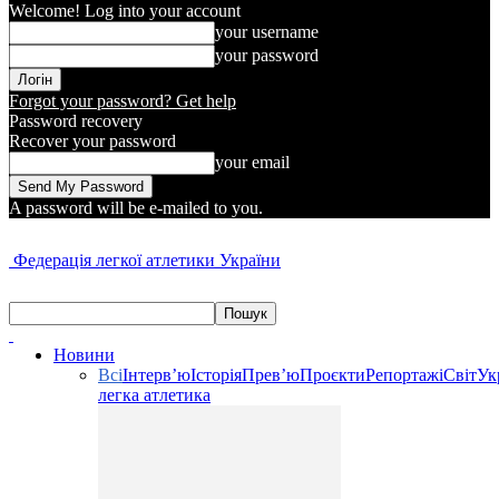
Welcome! Log into your account
your username
your password
Forgot your password? Get help
Password recovery
Recover your password
your email
A password will be e-mailed to you.
Федерація легкої атлетики України
Новини
Всі
Інтерв’ю
Історія
Прев’ю
Проєкти
Репортажі
Світ
Ук
легка атлетика