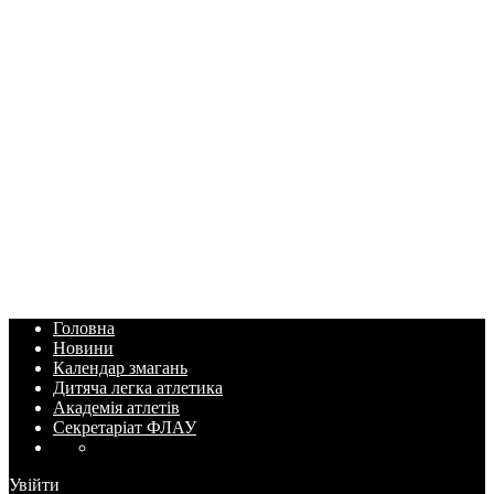
Головна
Новини
Календар змагань
Дитяча легка атлетика
Академія атлетів
Секретаріат ФЛАУ
Увійти