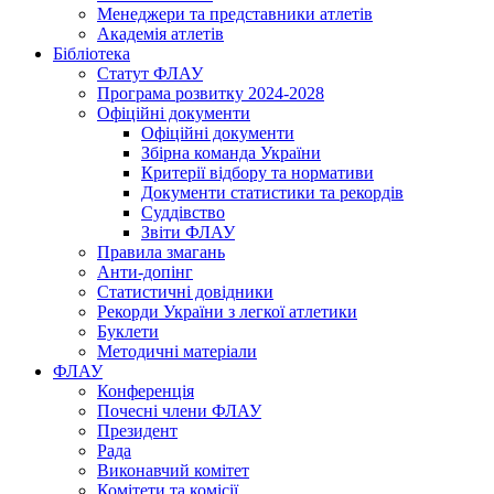
Менеджери та представники атлетів
Академія атлетів
Бібліотека
Статут ФЛАУ
Програма розвитку 2024-2028
Офіційні документи
Офіційні документи
Збірна команда України
Критерії відбору та нормативи
Документи статистики та рекордів
Суддівство
Звіти ФЛАУ
Правила змагань
Анти-допінг
Статистичні довідники
Рекорди України з легкої атлетики
Буклети
Методичні матеріали
ФЛАУ
Конференція
Почесні члени ФЛАУ
Президент
Рада
Виконавчий комітет
Комітети та комісії