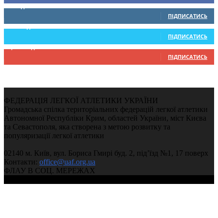
0
Підписників
ПІДПИСАТИСЬ
234
Підписників
ПІДПИСАТИСЬ
9,370
Підписників
ПІДПИСАТИСЬ
ФЕДЕРАЦІЯ ЛЕГКОЇ АТЛЕТИКИ УКРАЇНИ
Громадська спілка територіальних федерацій легкої атлетики
Автономної Республіки Крим, областей України, міст Києва
та Севастополя, яка створена з метою розвитку та
популяризації легкої атлетики
02140 м. Київ, вул. Бориса Гмирі буд. 2, під’їзд №1, 17 поверх
Контакти:
office@uaf.org.ua
ФЛАУ В СОЦ. МЕРЕЖАХ
© 2004-2026, Федерація легкої атлетики України