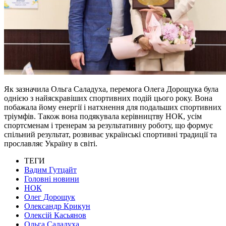
Як зазначила Ольга Саладуха, перемога Олега Дорощука була
однією з найяскравіших спортивних подій цього року. Вона
побажала йому енергії і натхнення для подальших спортивних
тріумфів. Також вона подякувала керівництву НОК, усім
спортсменам і тренерам за результативну роботу, що формує
спільний результат, розвиває українські спортивні традиції та
прославляє Україну в світі.
ТЕГИ
Вадим Гутцайт
Головні новини
НОК
Олег Дорощук
Олександр Крикун
Олексій Касьянов
Ольга Саладуха