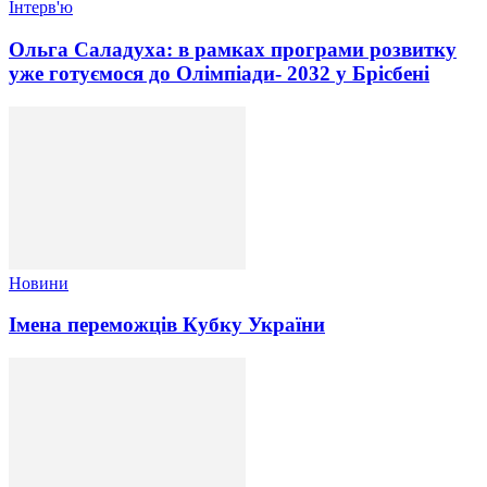
Інтерв'ю
Ольга Саладуха: в рамках програми розвитку
уже готуємося до Олімпіади- 2032 у Брісбені
Новини
Імена переможців Кубку України