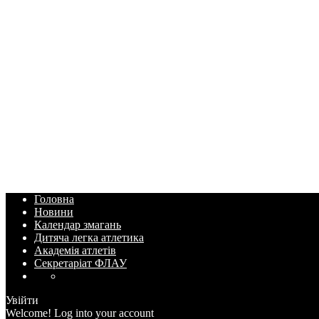
Головна
Новини
Календар змагань
Дитяча легка атлетика
Академія атлетів
Секретаріат ФЛАУ
Увійти
Welcome! Log into your account