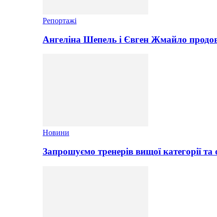
Репортажі
Ангеліна Шепель і Євген Жмайло продов
Новини
Запрошуємо тренерів вищої категорії та 