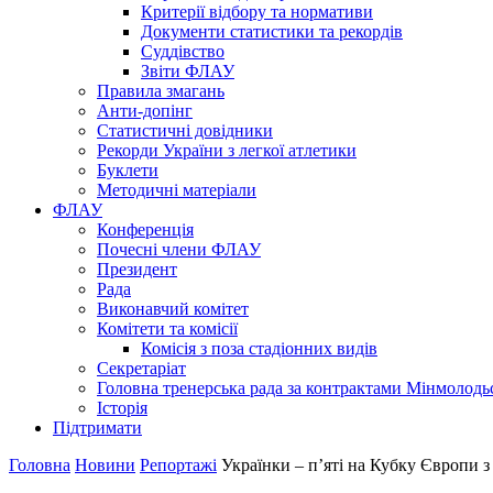
Критерії відбору та нормативи
Документи статистики та рекордів
Суддівство
Звіти ФЛАУ
Правила змагань
Анти-допінг
Статистичні довідники
Рекорди України з легкої атлетики
Буклети
Методичні матеріали
ФЛАУ
Конференція
Почесні члени ФЛАУ
Президент
Рада
Виконавчий комітет
Комітети та комісії
Комісія з поза стадіонних видів
Секретаріат
Головна тренерська рада за контрактами Мінмолодь
Історія
Підтримати
Головна
Новини
Репортажі
Українки – п’яті на Кубку Європи з 