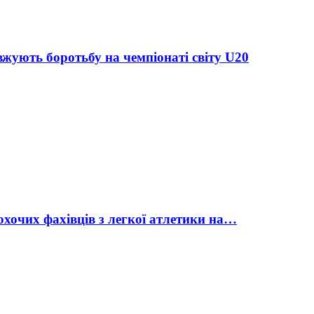
жують боротьбу на чемпіонаті світу U20
охочих фахівців з легкої атлетики на…