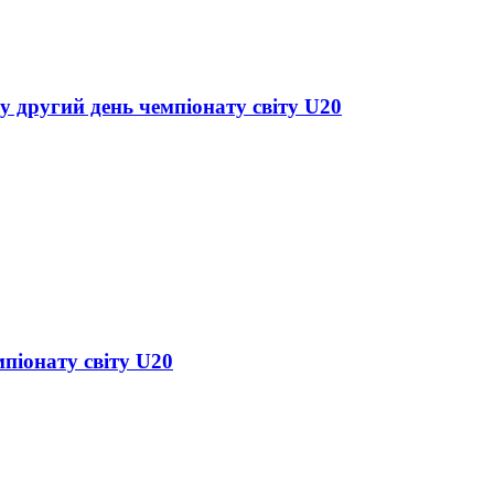
у другий день чемпіонату світу U20
піонату світу U20