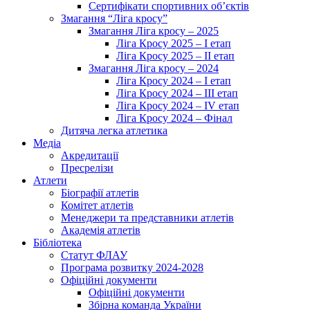
Сертифікати спортивних об’єктів
Змагання “Ліга кросу”
Змагання Ліга кросу – 2025
Ліга Кросу 2025 – I етап
Ліга Кросу 2025 – II етап
Змагання Ліга кросу – 2024
Ліга Кросу 2024 – I етап
Ліга Кросу 2024 – III етап
Ліга Кросу 2024 – IV етап
Ліга Кросу 2024 – Фінал
Дитяча легка атлетика
Медіа
Акредитації
Пресрелізи
Атлети
Біографії атлетів
Комітет атлетів
Менеджери та представники атлетів
Академія атлетів
Бібліотека
Статут ФЛАУ
Програма розвитку 2024-2028
Офіційні документи
Офіційні документи
Збірна команда України