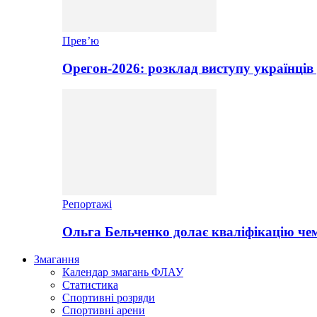
Прев’ю
Орегон-2026: розклад виступу українців 
Репортажі
Ольга Бельченко долає кваліфікацію чем
Змагання
Календар змагань ФЛАУ
Статистика
Спортивні розряди
Спортивні арени