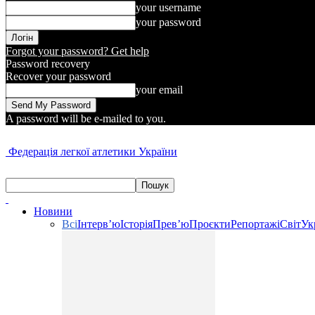
your username
your password
Forgot your password? Get help
Password recovery
Recover your password
your email
A password will be e-mailed to you.
Федерація легкої атлетики України
Новини
Всі
Інтерв’ю
Історія
Прев’ю
Проєкти
Репортажі
Світ
Ук