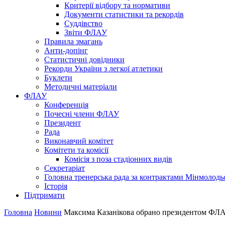
Критерії відбору та нормативи
Документи статистики та рекордів
Суддівство
Звіти ФЛАУ
Правила змагань
Анти-допінг
Статистичні довідники
Рекорди України з легкої атлетики
Буклети
Методичні матеріали
ФЛАУ
Конференція
Почесні члени ФЛАУ
Президент
Рада
Виконавчий комітет
Комітети та комісії
Комісія з поза стадіонних видів
Секретаріат
Головна тренерська рада за контрактами Мінмолодь
Історія
Підтримати
Головна
Новини
Максима Казанікова обрано президентом ФЛА