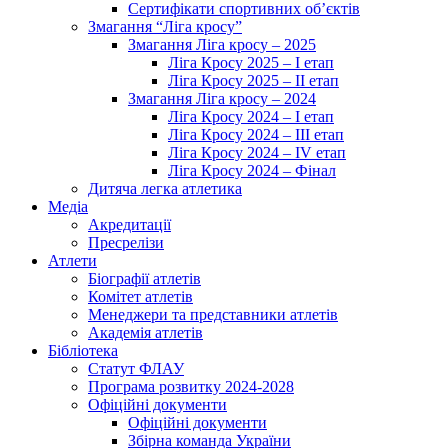
Сертифікати спортивних об’єктів
Змагання “Ліга кросу”
Змагання Ліга кросу – 2025
Ліга Кросу 2025 – I етап
Ліга Кросу 2025 – II етап
Змагання Ліга кросу – 2024
Ліга Кросу 2024 – I етап
Ліга Кросу 2024 – III етап
Ліга Кросу 2024 – IV етап
Ліга Кросу 2024 – Фінал
Дитяча легка атлетика
Медіа
Акредитації
Пресрелізи
Атлети
Біографії атлетів
Комітет атлетів
Менеджери та представники атлетів
Академія атлетів
Бібліотека
Статут ФЛАУ
Програма розвитку 2024-2028
Офіційні документи
Офіційні документи
Збірна команда України