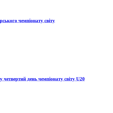
рського чемпіонату світу
у четвертий день чемпіонату світу U20