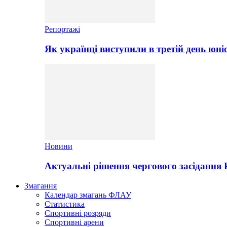
Репортажі
Як українці виступили в третій день юні
Новини
Актуальні рішення чергового засідання
Змагання
Календар змагань ФЛАУ
Статистика
Спортивні розряди
Спортивні арени