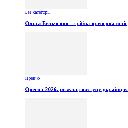
Без категорії
Ольга Бельченко – срібна призерка юніо
Прев’ю
Орегон-2026: розклад виступу українців 