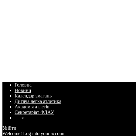
Головна
Новини
Календар змагань
Дитяча легка атлетика
Академія атлетів
Секретаріат ФЛАУ
Увійти
Welcome! Log into your account