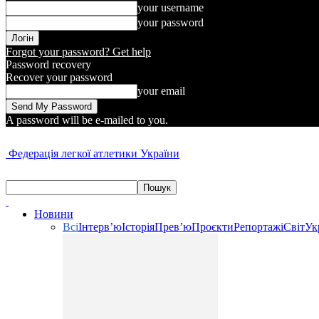
your username
your password
Forgot your password? Get help
Password recovery
Recover your password
your email
A password will be e-mailed to you.
Федерація легкої атлетики України
Новини
Всі
Інтерв’ю
Історія
Прев’ю
Проєкти
Репортажі
Світ
Ук