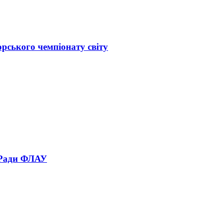
орського чемпіонату світу
 Ради ФЛАУ