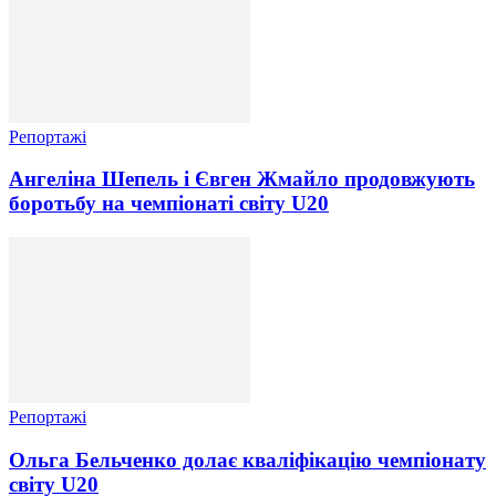
Репортажі
Ангеліна Шепель і Євген Жмайло продовжують
боротьбу на чемпіонаті світу U20
Репортажі
Ольга Бельченко долає кваліфікацію чемпіонату
світу U20