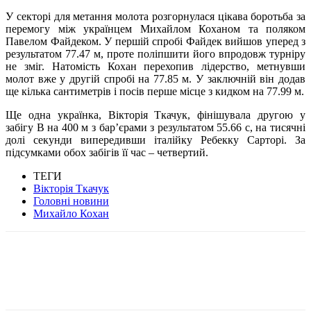
У секторі для метання молота розгорнулася цікава боротьба за
перемогу між українцем Михайлом Коханом та поляком
Павелом Файдеком. У першій спробі Файдек вийшов уперед з
результатом 77.47 м, проте поліпшити його впродовж турніру
не зміг. Натомість Кохан перехопив лідерство, метнувши
молот вже у другій спробі на 77.85 м. У заключній він додав
ще кілька сантиметрів і посів перше місце з кидком на 77.99 м.
Ще одна українка, Вікторія Ткачук, фінішувала другою у
забігу B на 400 м з бар’єрами з результатом 55.66 с, на тисячні
долі секунди випередивши італійку Ребекку Сарторі. За
підсумками обох забігів її час – четвертий.
ТЕГИ
Вікторія Ткачук
Головні новини
Михайло Кохан