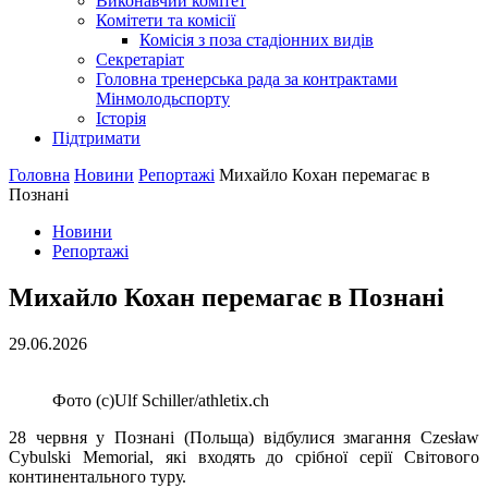
Виконавчий комітет
Комітети та комісії
Комісія з поза стадіонних видів
Секретаріат
Головна тренерська рада за контрактами
Мінмолодьспорту
Історія
Підтримати
Головна
Новини
Репортажі
Михайло Кохан перемагає в
Познані
Новини
Репортажі
Михайло Кохан перемагає в Познані
29.06.2026
Фото (с)Ulf Schiller/athletix.ch
28 червня у Познані (Польща) відбулися змагання Czesław
Cybulski Memorial, які входять до срібної серії Світового
континентального туру.