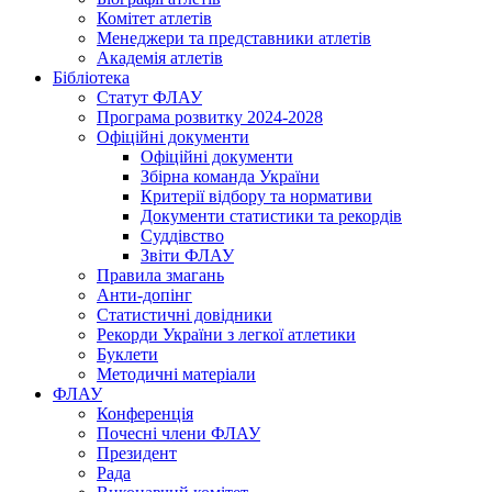
Комітет атлетів
Менеджери та представники атлетів
Академія атлетів
Бібліотека
Статут ФЛАУ
Програма розвитку 2024-2028
Офіційні документи
Офіційні документи
Збірна команда України
Критерії відбору та нормативи
Документи статистики та рекордів
Суддівство
Звіти ФЛАУ
Правила змагань
Анти-допінг
Статистичні довідники
Рекорди України з легкої атлетики
Буклети
Методичні матеріали
ФЛАУ
Конференція
Почесні члени ФЛАУ
Президент
Рада