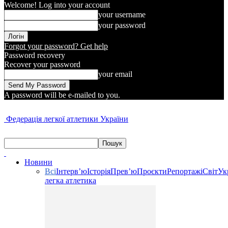
Welcome! Log into your account
your username
your password
Forgot your password? Get help
Password recovery
Recover your password
your email
A password will be e-mailed to you.
Федерація легкої атлетики України
Новини
Всі
Інтерв’ю
Історія
Прев’ю
Проєкти
Репортажі
Світ
Ук
легка атлетика