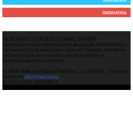
9,370
Підписників
ПІДПИСАТИСЬ
ФЕДЕРАЦІЯ ЛЕГКОЇ АТЛЕТИКИ УКРАЇНИ
Громадська спілка територіальних федерацій легкої атлетики
Автономної Республіки Крим, областей України, міст Києва
та Севастополя, яка створена з метою розвитку та
популяризації легкої атлетики
02140 м. Київ, вул. Бориса Гмирі буд. 2, під’їзд №1, 17 поверх
Контакти:
office@uaf.org.ua
ФЛАУ В СОЦ. МЕРЕЖАХ
© 2004-2026, Федерація легкої атлетики України