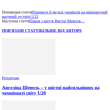
Попередня стаття
Перемоги й медалі українців на міжнародній
матчевій зустрічі U23
Наступна стаття
Пішов з життя Віктор Шевцов…
ПОВ'ЯЗАНІ СТАТТІ
БІЛЬШЕ ВІД АВТОРА
Репортажі
Ангеліна Шепель – у шістці найсильніших на
чемпіонаті світу U20