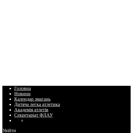
Головна
Новини
Календар змагань
Дитяча легка атлетика
Академія атлетів
Секретаріат ФЛАУ
Увійти