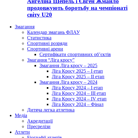
Ангеліна Шепель і Євген Жмайло
продовжують боротьбу на чемпіонаті
світу U20
Змагання
Календар змагань ФЛАУ
Статистика
Спортивні розряди
Спортивні арени
Сертифікати спортивних об’єктів
Змагання “Ліга кросу”
Змагання Ліга кросу – 2025
Ліга Кросу 2025 – I етап
Ліга Кросу 2025 – II етап
Змагання Ліга кросу – 2024
Ліга Кросу 2024 – I етап
Ліга Кросу 2024 – III етап
Ліга Кросу 2024 – IV етап
Ліга Кросу 2024 – Фінал
Дитяча легка атлетика
Медіа
Акредитації
Пресрелізи
Атлети
Біографії атлетів