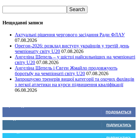
Нещодавні записи
Актуальні рішення чергового засідання Ради ФЛАУ
07.08.2026
Орегон-2026: розклад виступу українців у третій день
чемпіонату світу U20
07.08.2026
Ангеліна Шепель – у шістці найсильніших на чемпіонаті
світу U20
07.08.2026
Ангеліна Шепель і Євген Жмайло продовжують
боротьбу на чемпіонаті світу U20
07.08.2026
Запрошуємо тренерів вищої категорії та охочих фахівців
з легкої атлетики на курси підвищення кваліфікації
06.08.2026
Ми у соціальних мережах
15,104
Підписників
ПОДОБАЄТЬСЯ
0
Підписників
ПІДПИСАТИСЬ
234
Підписників
ПІДПИСАТИСЬ