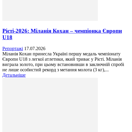
Рієті-2026: Міланія Кохан – чемпіонка Європи
U18
Репортажі
17.07.2026
Міланія Кохан принесла Україні першу медаль чемпіонату
Європи U18 з легкої атлетики, який триває у Рієті. Міланія
виграла золото, при цьому встановивши в заключній спробі
не лише особистий рекорд з метання молота (3 кг),...
Детальніше