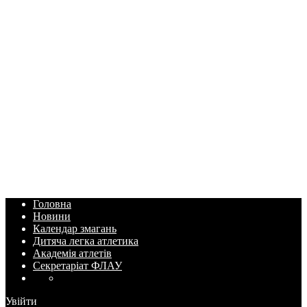
Головна
Новини
Календар змагань
Дитяча легка атлетика
Академія атлетів
Секретаріат ФЛАУ
Увійти