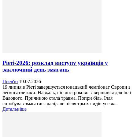
Рієті-2026: розклад виступу українців у
заключний день змагань
Прев'ю
19.07.2026
19 липня в Рієті завершується юнацький чемпіонат Європи з
легкої атлетики. На жаль, він достроково завершився для Іллі
Валового. Причиною стала травма. Попри біль, Ілля
спробував змагатися далі, але після трьох видів усе ж...
Детальніше