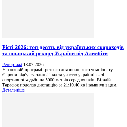
Рієті-2026: топ-десять від українських скороходів
та юнацький рекорд України від Алембіти
Репортажі
18.07.2026
У ранковій програмі третього дня юнацького чемпіонату
Європи відбувся один фінал за участю українців – зі
спортивної ходьби на 5000 метрів серед юнаків. Віталій
Тарасюк подолав дистанцію за 21:10.40 хв і замкнув з цим...
Детальніше