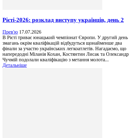
Рієті-2026: розклад виступу українців, день 2
Прев'ю
17.07.2026
В Рієті триває юнацький чемпіонат Європи. У другий день
змагань окрім кваліфікацій відбудуться щонайменше два
фінали за участю українських легкоатлетів. Нагадаємо, що
напередодні Міланія Кохан, Костянтин Лисак та Олександр
Чучмій подолали кваліфікацію з метання молота...
Детальніше