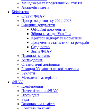
Менеджери та представники атлетів
Академія атлетів
Бібліотека
Статут ФЛАУ
Програма розвитку 2024-2028
Офіційні документи
Офіційні документи
Збірна команда України
Критерії відбору та нормативи
Документи статистики та рекордів
Суддівство
Звіти ФЛАУ
Правила змагань
Анти-допінг
Статистичні довідники
Рекорди України з легкої атлетики
Буклети
Методичні матеріали
ФЛАУ
Конференція
Почесні члени ФЛАУ
Президент
Рада
Виконавчий комітет
Комітети та комісії