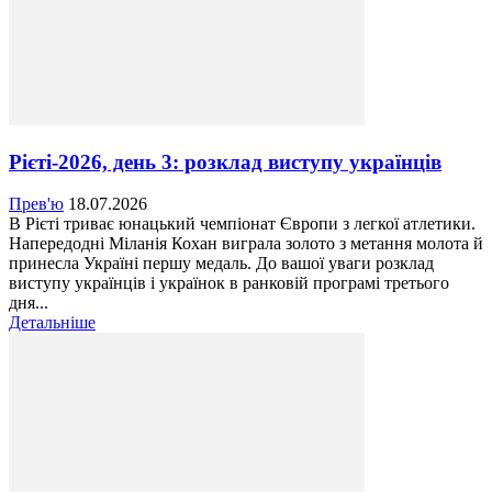
Рієті-2026, день 3: розклад виступу українців
Прев'ю
18.07.2026
В Рієті триває юнацький чемпіонат Європи з легкої атлетики.
Напередодні Міланія Кохан виграла золото з метання молота й
принесла Україні першу медаль. До вашої уваги розклад
виступу українців і українок в ранковій програмі третього
дня...
Детальніше