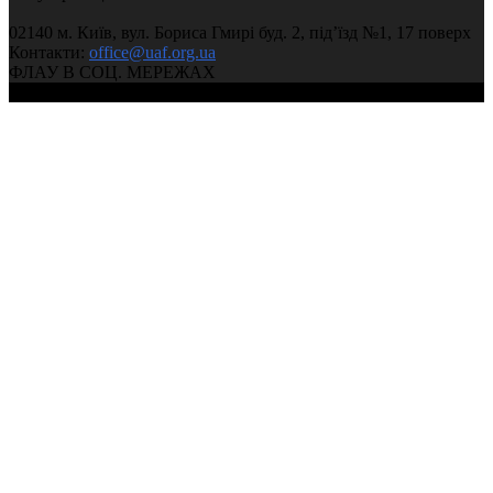
02140 м. Київ, вул. Бориса Гмирі буд. 2, під’їзд №1, 17 поверх
Контакти:
office@uaf.org.ua
ФЛАУ В СОЦ. МЕРЕЖАХ
© 2004-2026, Федерація легкої атлетики України