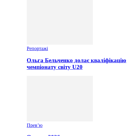
Репортажі
Ольга Бельченко долає кваліфікацію
чемпіонату світу U20
Прев’ю