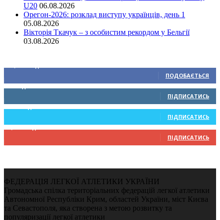
U20
06.08.2026
Орегон-2026: розклад виступу українців, день 1
05.08.2026
Вікторія Ткачук – з особистим рекордом у Бельгії
03.08.2026
Ми у соціальних мережах
15,104
Підписників
ПОДОБАЄТЬСЯ
0
Підписників
ПІДПИСАТИСЬ
234
Підписників
ПІДПИСАТИСЬ
9,370
Підписників
ПІДПИСАТИСЬ
ФЕДЕРАЦІЯ ЛЕГКОЇ АТЛЕТИКИ УКРАЇНИ
Громадська спілка територіальних федерацій легкої атлетики
Автономної Республіки Крим, областей України, міст Києва
та Севастополя, яка створена з метою розвитку та
популяризації легкої атлетики