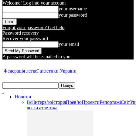
Welcome! Log into your account
your username
your password
Forgot your password? Get help
Password recovery
Recover your password
your email
A password will be e-mailed to you.
Федерація легкої атлетики України
Новини
Всі
Інтерв’ю
Історія
Прев’ю
Проєкти
Репортажі
Світ
Ук
легка атлетика