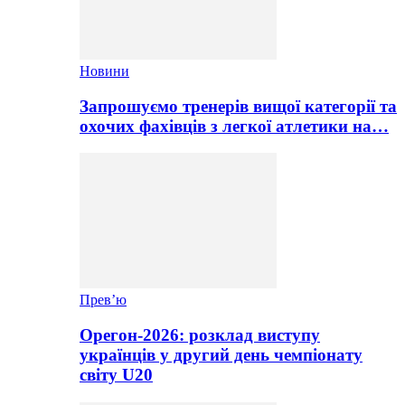
Новини
Запрошуємо тренерів вищої категорії та
охочих фахівців з легкої атлетики на…
Прев’ю
Орегон-2026: розклад виступу
українців у другий день чемпіонату
світу U20