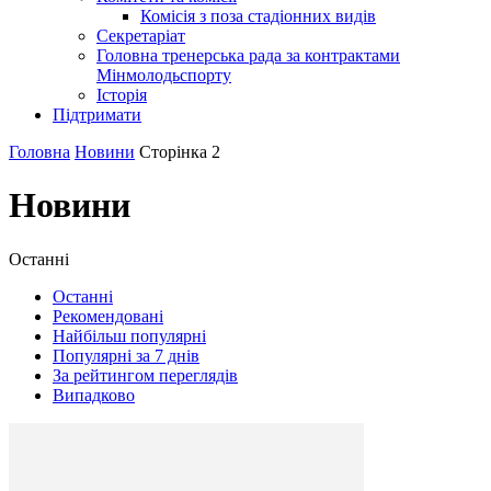
Комісія з поза стадіонних видів
Секретаріат
Головна тренерська рада за контрактами
Мінмолодьспорту
Історія
Підтримати
Головна
Новини
Сторінка 2
Новини
Останні
Останні
Рекомендовані
Найбільш популярні
Популярні за 7 днів
За рейтингом переглядів
Випадково