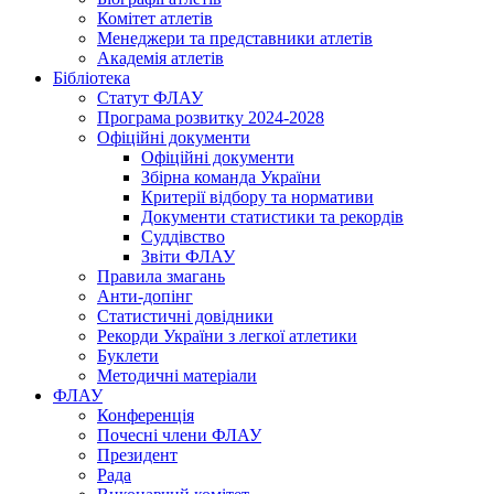
Комітет атлетів
Менеджери та представники атлетів
Академія атлетів
Бібліотека
Статут ФЛАУ
Програма розвитку 2024-2028
Офіційні документи
Офіційні документи
Збірна команда України
Критерії відбору та нормативи
Документи статистики та рекордів
Суддівство
Звіти ФЛАУ
Правила змагань
Анти-допінг
Статистичні довідники
Рекорди України з легкої атлетики
Буклети
Методичні матеріали
ФЛАУ
Конференція
Почесні члени ФЛАУ
Президент
Рада