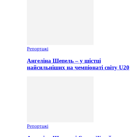
Репортажі
Ангеліна Шепель – у шістці
найсильніших на чемпіонаті світу U20
Репортажі