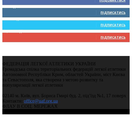
ПОДОБАЄТЬСЯ
0
Підписників
ПІДПИСАТИСЬ
234
Підписників
ПІДПИСАТИСЬ
9,370
Підписників
ПІДПИСАТИСЬ
ФЕДЕРАЦІЯ ЛЕГКОЇ АТЛЕТИКИ УКРАЇНИ
Громадська спілка територіальних федерацій легкої атлетики
Автономної Республіки Крим, областей України, міст Києва
та Севастополя, яка створена з метою розвитку та
популяризації легкої атлетики
02140 м. Київ, вул. Бориса Гмирі буд. 2, під’їзд №1, 17 поверх
Контакти:
office@uaf.org.ua
ФЛАУ В СОЦ. МЕРЕЖАХ
© 2004-2026, Федерація легкої атлетики України