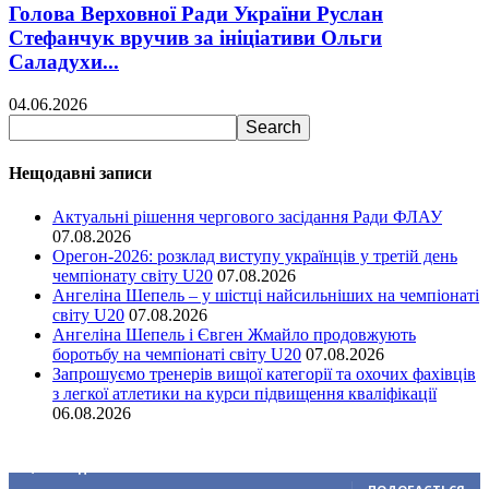
Голова Верховної Ради України Руслан
Стефанчук вручив за ініціативи Ольги
Саладухи...
04.06.2026
Нещодавні записи
Актуальні рішення чергового засідання Ради ФЛАУ
07.08.2026
Орегон-2026: розклад виступу українців у третій день
чемпіонату світу U20
07.08.2026
Ангеліна Шепель – у шістці найсильніших на чемпіонаті
світу U20
07.08.2026
Ангеліна Шепель і Євген Жмайло продовжують
боротьбу на чемпіонаті світу U20
07.08.2026
Запрошуємо тренерів вищої категорії та охочих фахівців
з легкої атлетики на курси підвищення кваліфікації
06.08.2026
Ми у соціальних мережах
15,104
Підписників