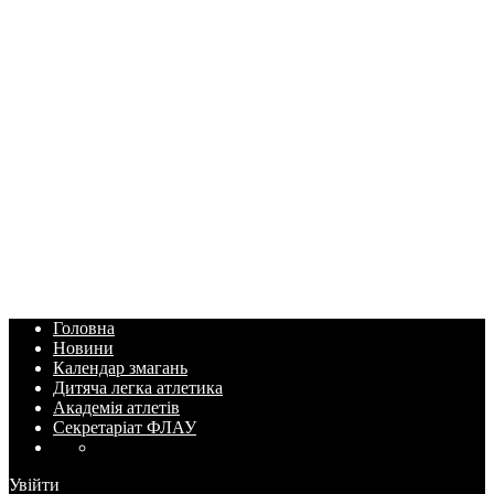
Головна
Новини
Календар змагань
Дитяча легка атлетика
Академія атлетів
Секретаріат ФЛАУ
Увійти