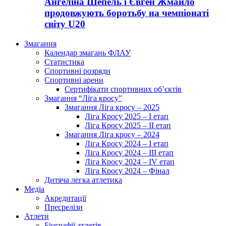
Ангеліна Шепель і Євген Жмайло
продовжують боротьбу на чемпіонаті
світу U20
Змагання
Календар змагань ФЛАУ
Статистика
Спортивні розряди
Спортивні арени
Сертифікати спортивних об’єктів
Змагання “Ліга кросу”
Змагання Ліга кросу – 2025
Ліга Кросу 2025 – I етап
Ліга Кросу 2025 – II етап
Змагання Ліга кросу – 2024
Ліга Кросу 2024 – I етап
Ліга Кросу 2024 – III етап
Ліга Кросу 2024 – IV етап
Ліга Кросу 2024 – Фінал
Дитяча легка атлетика
Медіа
Акредитації
Пресрелізи
Атлети
Біографії атлетів