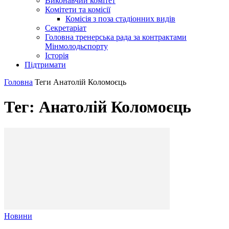
Виконавчий комітет
Комітети та комісії
Комісія з поза стадіонних видів
Секретаріат
Головна тренерська рада за контрактами
Мінмолодьспорту
Історія
Підтримати
Головна
Теги
Анатолій Коломоєць
Тег: Анатолій Коломоєць
Новини