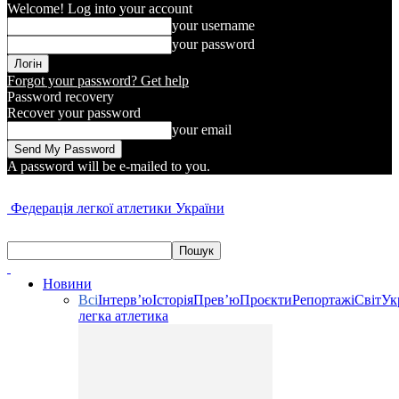
Welcome! Log into your account
your username
your password
Forgot your password? Get help
Password recovery
Recover your password
your email
A password will be e-mailed to you.
Федерація легкої атлетики України
Новини
Всі
Інтерв’ю
Історія
Прев’ю
Проєкти
Репортажі
Світ
Ук
легка атлетика