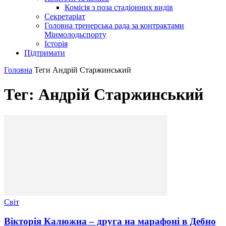
Комісія з поза стадіонних видів
Секретаріат
Головна тренерська рада за контрактами
Мінмолодьспорту
Історія
Підтримати
Головна
Теги
Андрій Старжинський
Тег: Андрій Старжинський
Світ
Вікторія Калюжна – друга на марафоні в Дебно