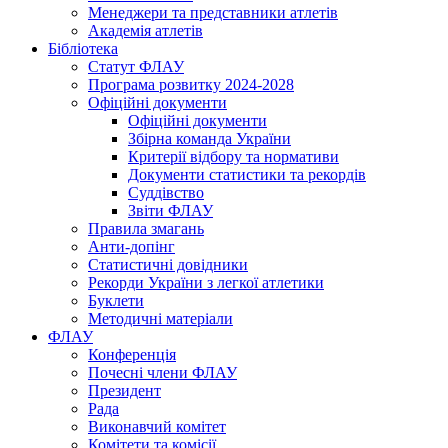
Менеджери та представники атлетів
Академія атлетів
Бібліотека
Статут ФЛАУ
Програма розвитку 2024-2028
Офіційні документи
Офіційні документи
Збірна команда України
Критерії відбору та нормативи
Документи статистики та рекордів
Суддівство
Звіти ФЛАУ
Правила змагань
Анти-допінг
Статистичні довідники
Рекорди України з легкої атлетики
Буклети
Методичні матеріали
ФЛАУ
Конференція
Почесні члени ФЛАУ
Президент
Рада
Виконавчий комітет
Комітети та комісії