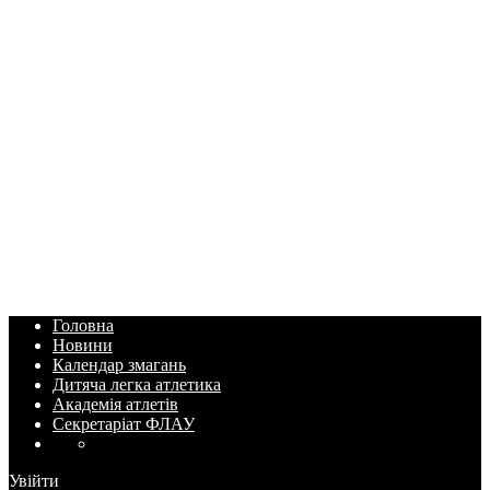
Головна
Новини
Календар змагань
Дитяча легка атлетика
Академія атлетів
Секретаріат ФЛАУ
Увійти