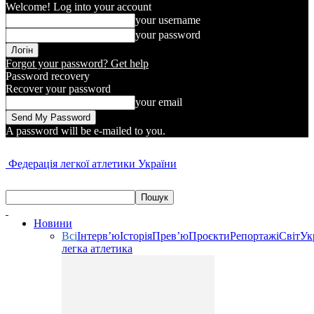
Welcome! Log into your account
your username
your password
Forgot your password? Get help
Password recovery
Recover your password
your email
A password will be e-mailed to you.
Федерація легкої атлетики України
Новини
Всі
Інтерв’ю
Історія
Прев’ю
Проєкти
Репортажі
Світ
Ук
легка атлетика