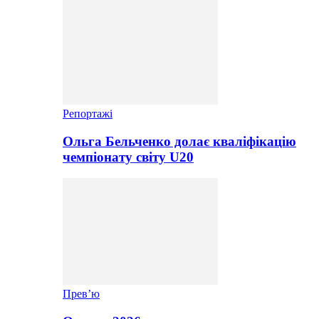
Репортажі
Ольга Бельченко долає кваліфікацію
чемпіонату світу U20
Прев’ю