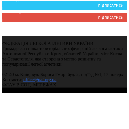
ПІДПИСАТИСЬ
9,370
Підписників
ПІДПИСАТИСЬ
ФЕДЕРАЦІЯ ЛЕГКОЇ АТЛЕТИКИ УКРАЇНИ
Громадська спілка територіальних федерацій легкої атлетики
Автономної Республіки Крим, областей України, міст Києва
та Севастополя, яка створена з метою розвитку та
популяризації легкої атлетики
02140 м. Київ, вул. Бориса Гмирі буд. 2, під’їзд №1, 17 поверх
Контакти:
office@uaf.org.ua
ФЛАУ В СОЦ. МЕРЕЖАХ
© 2004-2026, Федерація легкої атлетики України