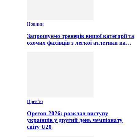
Новини
Запрошуємо тренерів вищої категорії та
охочих фахівців з легкої атлетики на…
Прев’ю
Орегон-2026: розклад виступу
українців у другий день чемпіонату
світу U20