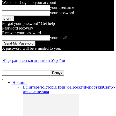
Welcome! Log into your account
your username
your password
Forgot your password? Get help
Password recovery
Recover your password
your email
A password will be e-mailed to you.
Федерація легкої атлетики України
Новини
Всі
Інтерв’ю
Історія
Прев’ю
Проєкти
Репортажі
Світ
Ук
легка атлетика