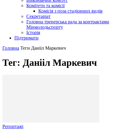
Виконавчий комітет
Комітети та комісії
Комісія з поза стадіонних видів
Секретаріат
Головна тренерська рада за контрактами
Мінмолодьспорту
Історія
Підтримати
Головна
Теги
Данііл Маркевич
Тег: Данііл Маркевич
Репортажі