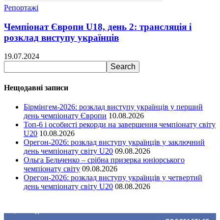
Репортажі
Чемпіонат Європи U18, день 2: трансляція і
розклад виступу українців
19.07.2024
Нещодавні записи
Бірмінгем-2026: розклад виступу українців у перший
день чемпіонату Європи
10.08.2026
Топ-6 і особисті рекорди на завершення чемпіонату світу
U20
10.08.2026
Орегон-2026: розклад виступу українців у заключний
день чемпіонату світу U20
09.08.2026
Ольга Бельченко – срібна призерка юніорського
чемпіонату світу
09.08.2026
Орегон-2026: розклад виступу українців у четвертий
день чемпіонату світу U20
08.08.2026
Ми у соціальних мережах
15,104
Підписників