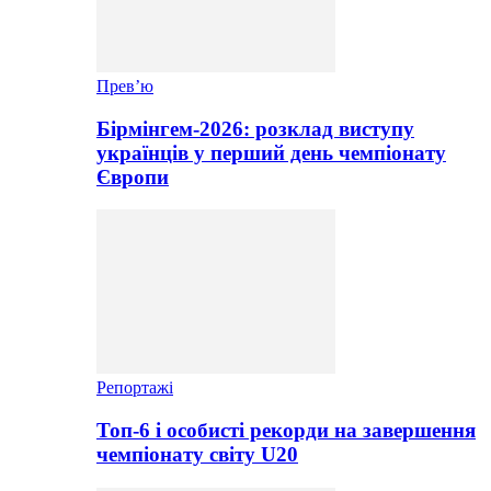
Прев’ю
Бірмінгем-2026: розклад виступу
українців у перший день чемпіонату
Європи
Репортажі
Топ-6 і особисті рекорди на завершення
чемпіонату світу U20