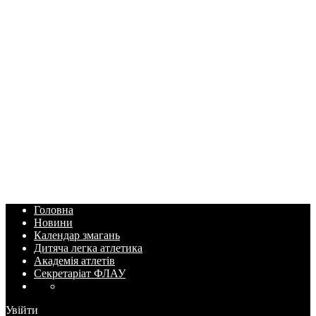
Головна
Новини
Календар змагань
Дитяча легка атлетика
Академія атлетів
Секретаріат ФЛАУ
Увійти