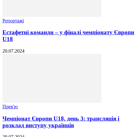
Репортажі
Естафетні команди – у фіналі чемпіонату Європи
U18
20.07.2024
Прев'ю
Чемпіонат Європи U18, день 3: трансляція і
розклад виступу українців
20.07.2024