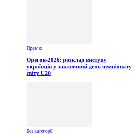
Прев’ю
Орегон-2026: розклад виступу
українців у заключний день чемпіонату
світу U20
Без категорії