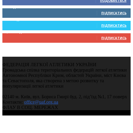
ПОДОБАЄТЬСЯ
0
Підписників
ПІДПИСАТИСЬ
234
Підписників
ПІДПИСАТИСЬ
9,370
Підписників
ПІДПИСАТИСЬ
ФЕДЕРАЦІЯ ЛЕГКОЇ АТЛЕТИКИ УКРАЇНИ
Громадська спілка територіальних федерацій легкої атлетики
Автономної Республіки Крим, областей України, міст Києва
та Севастополя, яка створена з метою розвитку та
популяризації легкої атлетики
02140 м. Київ, вул. Бориса Гмирі буд. 2, під’їзд №1, 17 поверх
Контакти:
office@uaf.org.ua
ФЛАУ В СОЦ. МЕРЕЖАХ
© 2004-2026, Федерація легкої атлетики України