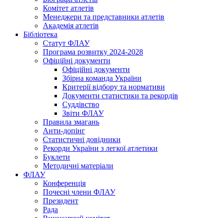
Комітет атлетів
Менеджери та представники атлетів
Академія атлетів
Бібліотека
Статут ФЛАУ
Програма розвитку 2024-2028
Офіційні документи
Офіційні документи
Збірна команда України
Критерії відбору та нормативи
Документи статистики та рекордів
Суддівство
Звіти ФЛАУ
Правила змагань
Анти-допінг
Статистичні довідники
Рекорди України з легкої атлетики
Буклети
Методичні матеріали
ФЛАУ
Конференція
Почесні члени ФЛАУ
Президент
Рада