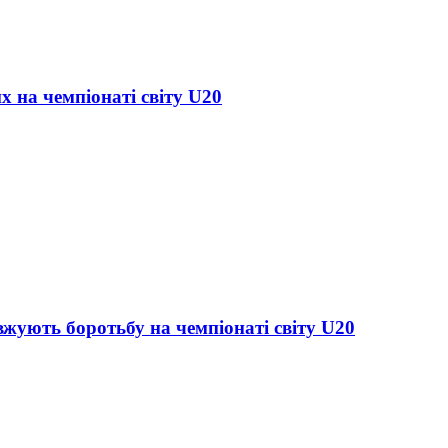
х на чемпіонаті світу U20
жують боротьбу на чемпіонаті світу U20