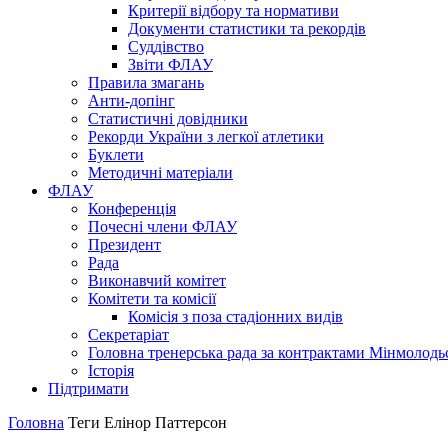
Критерії відбору та нормативи
Документи статистики та рекордів
Суддівство
Звіти ФЛАУ
Правила змагань
Анти-допінг
Статистичні довідники
Рекорди України з легкої атлетики
Буклети
Методичні матеріали
ФЛАУ
Конференція
Почесні члени ФЛАУ
Президент
Рада
Виконавчий комітет
Комітети та комісії
Комісія з поза стадіонних видів
Секретаріат
Головна тренерська рада за контрактами Мінмолодь
Історія
Підтримати
Головна
Теги
Елінор Паттерсон