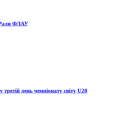
 Ради ФЛАУ
у третій день чемпіонату світу U20