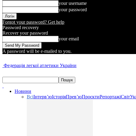
your username
your password
Forgot your password? Get help
Password recovery
Recover your password
your email
A password will be e-mailed to you.
Федерація легкої атлетики України
Новини
Всі
Інтерв’ю
Історія
Прев’ю
Проєкти
Репортажі
Світ
Ук