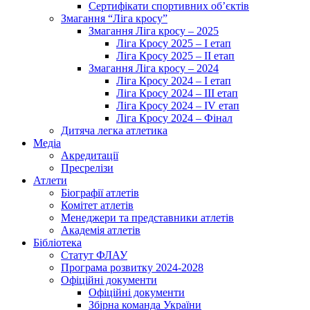
Сертифікати спортивних об’єктів
Змагання “Ліга кросу”
Змагання Ліга кросу – 2025
Ліга Кросу 2025 – I етап
Ліга Кросу 2025 – II етап
Змагання Ліга кросу – 2024
Ліга Кросу 2024 – I етап
Ліга Кросу 2024 – III етап
Ліга Кросу 2024 – IV етап
Ліга Кросу 2024 – Фінал
Дитяча легка атлетика
Медіа
Акредитації
Пресрелізи
Атлети
Біографії атлетів
Комітет атлетів
Менеджери та представники атлетів
Академія атлетів
Бібліотека
Статут ФЛАУ
Програма розвитку 2024-2028
Офіційні документи
Офіційні документи
Збірна команда України