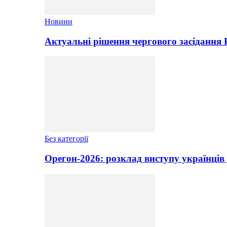
Новини
Актуальні рішення чергового засідання
Без категорії
Орегон-2026: розклад виступу українців 