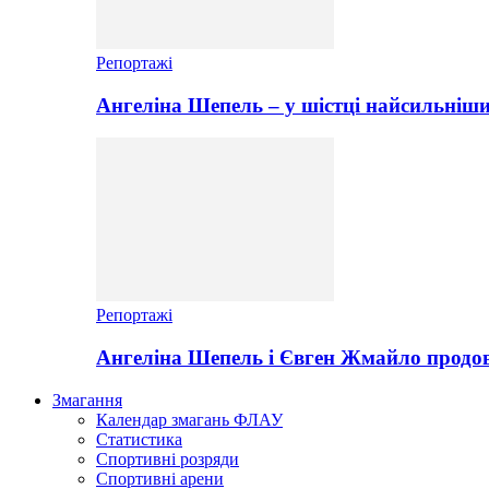
Репортажі
Ангеліна Шепель – у шістці найсильніши
Репортажі
Ангеліна Шепель і Євген Жмайло продов
Змагання
Календар змагань ФЛАУ
Статистика
Спортивні розряди
Спортивні арени