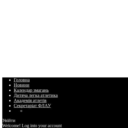
Головна
Новини
Календар змагань
Дитяча легка атлетика
Академія атлетів
Секретаріат ФЛАУ
Увійти
Welcome! Log into your account