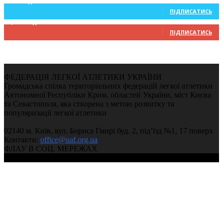
234
Підписників
ПІДПИСАТИСЬ
9,370
Підписників
ПІДПИСАТИСЬ
ФЕДЕРАЦІЯ ЛЕГКОЇ АТЛЕТИКИ УКРАЇНИ
Громадська спілка територіальних федерацій легкої атлетики
Автономної Республіки Крим, областей України, міст Києва
та Севастополя, яка створена з метою розвитку та
популяризації легкої атлетики
02140 м. Київ, вул. Бориса Гмирі буд. 2, під’їзд №1, 17 поверх
Контакти:
office@uaf.org.ua
ФЛАУ В СОЦ. МЕРЕЖАХ
© 2004-2026, Федерація легкої атлетики України