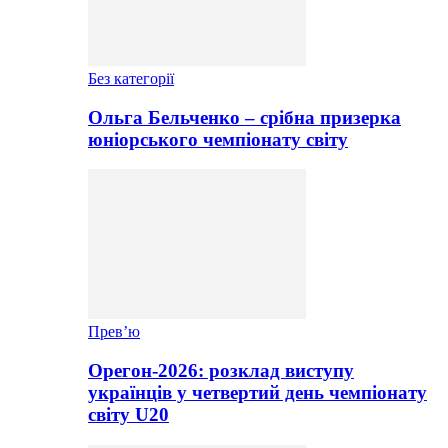
Без категорії
Ольга Бельченко – срібна призерка
юніорського чемпіонату світу
Прев’ю
Орегон-2026: розклад виступу
українців у четвертий день чемпіонату
світу U20