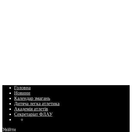
Головна
Новини
Календар змагань
Дитяча легка атлетика
Академія атлетів
Секретаріат ФЛАУ
Увійти