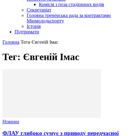
Комісія з поза стадіонних видів
Секретаріат
Головна тренерська рада за контрактами
Мінмолодьспорту
Історія
Підтримати
Головна
Теги
Євгеній Імас
Тег: Євгеній Імас
Новини
ФЛАУ глибоко сумує з приводу передчасної