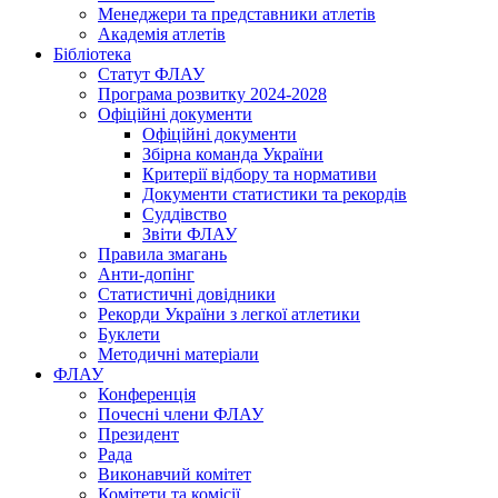
Менеджери та представники атлетів
Академія атлетів
Бібліотека
Статут ФЛАУ
Програма розвитку 2024-2028
Офіційні документи
Офіційні документи
Збірна команда України
Критерії відбору та нормативи
Документи статистики та рекордів
Суддівство
Звіти ФЛАУ
Правила змагань
Анти-допінг
Статистичні довідники
Рекорди України з легкої атлетики
Буклети
Методичні матеріали
ФЛАУ
Конференція
Почесні члени ФЛАУ
Президент
Рада
Виконавчий комітет
Комітети та комісії