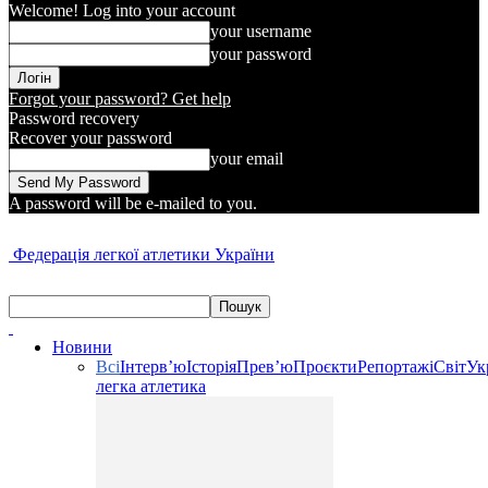
Welcome! Log into your account
your username
your password
Forgot your password? Get help
Password recovery
Recover your password
your email
A password will be e-mailed to you.
Федерація легкої атлетики України
Новини
Всі
Інтерв’ю
Історія
Прев’ю
Проєкти
Репортажі
Світ
Ук
легка атлетика