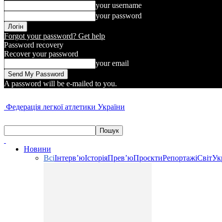
your username
your password
Forgot your password? Get help
Password recovery
Recover your password
your email
A password will be e-mailed to you.
Федерація легкої атлетики України
Новини
Всі
Інтерв’ю
Історія
Прев’ю
Проєкти
Репортажі
Світ
Ук