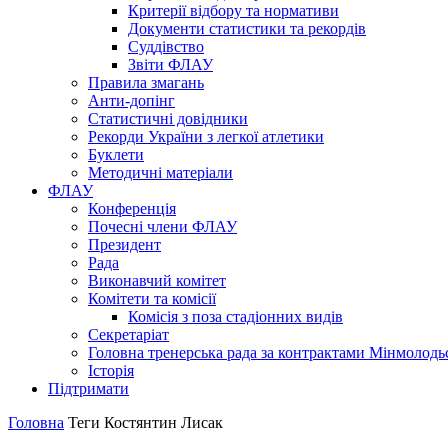
Критерії відбору та нормативи
Документи статистики та рекордів
Суддівство
Звіти ФЛАУ
Правила змагань
Анти-допінг
Статистичні довідники
Рекорди України з легкої атлетики
Буклети
Методичні матеріали
ФЛАУ
Конференція
Почесні члени ФЛАУ
Президент
Рада
Виконавчий комітет
Комітети та комісії
Комісія з поза стадіонних видів
Секретаріат
Головна тренерська рада за контрактами Мінмолодь
Історія
Підтримати
Головна
Теги
Костянтин Лисак