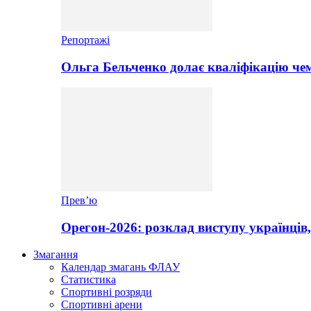
Репортажі
Ольга Бельченко долає кваліфікацію чем
Прев’ю
Орегон-2026: розклад виступу українців,
Змагання
Календар змагань ФЛАУ
Статистика
Спортивні розряди
Спортивні арени