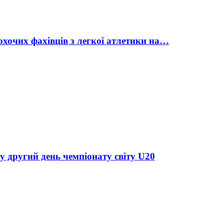
охочих фахівців з легкої атлетики на…
у другий день чемпіонату світу U20