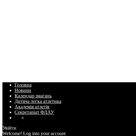
Головна
Новини
Календар змагань
Дитяча легка атлетика
Академія атлетів
Секретаріат ФЛАУ
Увійти
Welcome! Log into your account