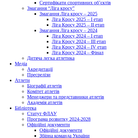
Сертифікати спортивних об’єктів
Змагання “Ліга кросу”
Змагання Ліга кросу – 2025
Ліга Кросу 2025 – I етап
Ліга Кросу 2025 – II етап
Змагання Ліга кросу – 2024
Ліга Кросу 2024 – I етап
Ліга Кросу 2024 – III етап
Ліга Кросу 2024 – IV етап
Ліга Кросу 2024 – Фінал
Дитяча легка атлетика
Медіа
Акредитації
Пресрелізи
Атлети
Біографії атлетів
Комітет атлетів
Менеджери та представники атлетів
Академія атлетів
Бібліотека
Статут ФЛАУ
Програма розвитку 2024-2028
Офіційні документи
Офіційні документи
Збірна команда України