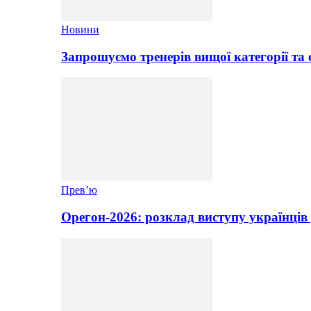
Новини
Запрошуємо тренерів вищої категорії та 
Прев’ю
Орегон-2026: розклад виступу українців 