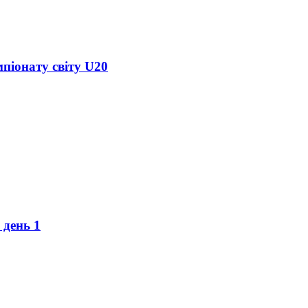
піонату світу U20
 день 1