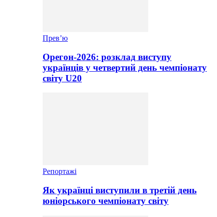
Прев’ю
Орегон-2026: розклад виступу
українців у четвертий день чемпіонату
світу U20
Репортажі
Як українці виступили в третій день
юніорського чемпіонату світу