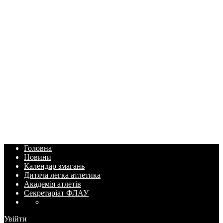
Головна
Новини
Календар змагань
Дитяча легка атлетика
Академія атлетів
Секретаріат ФЛАУ
Увійти