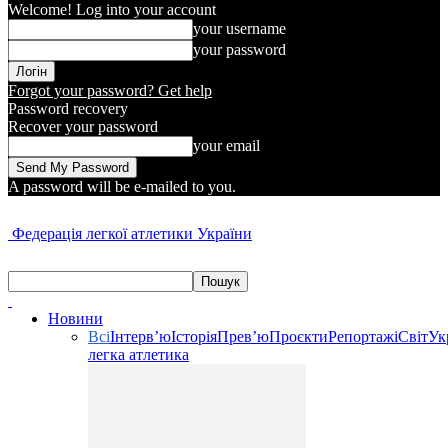
Welcome! Log into your account
your username
your password
Forgot your password? Get help
Password recovery
Recover your password
your email
A password will be e-mailed to you.
Федерація легкої атлетики України
Новини
Всі
Інтерв’ю
Історія
Прев’ю
Проєкти
Репортажі
Світ
Ук
легка атлетика