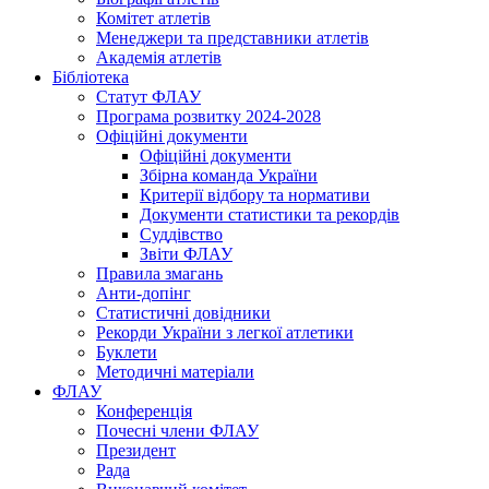
Комітет атлетів
Менеджери та представники атлетів
Академія атлетів
Бібліотека
Статут ФЛАУ
Програма розвитку 2024-2028
Офіційні документи
Офіційні документи
Збірна команда України
Критерії відбору та нормативи
Документи статистики та рекордів
Суддівство
Звіти ФЛАУ
Правила змагань
Анти-допінг
Статистичні довідники
Рекорди України з легкої атлетики
Буклети
Методичні матеріали
ФЛАУ
Конференція
Почесні члени ФЛАУ
Президент
Рада