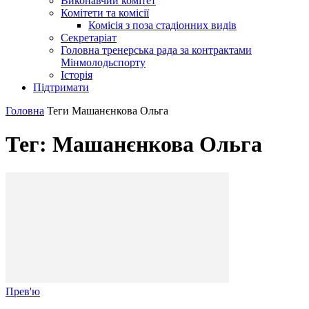
Виконавчий комітет
Комітети та комісії
Комісія з поза стадіонних видів
Секретаріат
Головна тренерська рада за контрактами
Мінмолодьспорту
Історія
Підтримати
Головна
Теги
Машанєнкова Ольга
Тег: Машанєнкова Ольга
Прев'ю