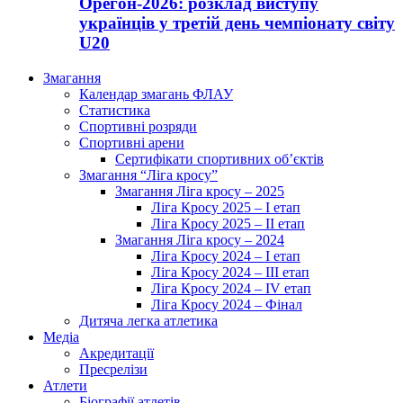
Орегон-2026: розклад виступу
українців у третій день чемпіонату світу
U20
Змагання
Календар змагань ФЛАУ
Статистика
Спортивні розряди
Спортивні арени
Сертифікати спортивних об’єктів
Змагання “Ліга кросу”
Змагання Ліга кросу – 2025
Ліга Кросу 2025 – I етап
Ліга Кросу 2025 – II етап
Змагання Ліга кросу – 2024
Ліга Кросу 2024 – I етап
Ліга Кросу 2024 – III етап
Ліга Кросу 2024 – IV етап
Ліга Кросу 2024 – Фінал
Дитяча легка атлетика
Медіа
Акредитації
Пресрелізи
Атлети
Біографії атлетів