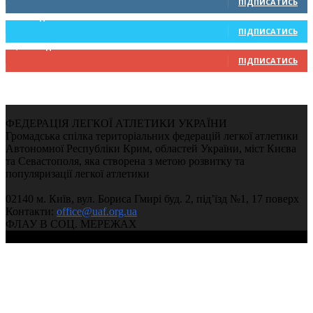
ПІДПИСАТИСЬ
234
Підписників
ПІДПИСАТИСЬ
9,370
Підписників
ПІДПИСАТИСЬ
ФЕДЕРАЦІЯ ЛЕГКОЇ АТЛЕТИКИ УКРАЇНИ
Громадська спілка територіальних федерацій легкої атлетики
Автономної Республіки Крим, областей України, міст Києва
та Севастополя, яка створена з метою розвитку та
популяризації легкої атлетики
02140 м. Київ, вул. Бориса Гмирі буд. 2, під’їзд №1, 17 поверх
Контакти:
office@uaf.org.ua
ФЛАУ В СОЦ. МЕРЕЖАХ
© 2004-2026, Федерація легкої атлетики України