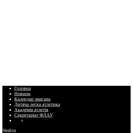
Головна
Новини
Календар змагань
Дитяча легка атлетика
Академія атлетів
Секретаріат ФЛАУ
Увійти