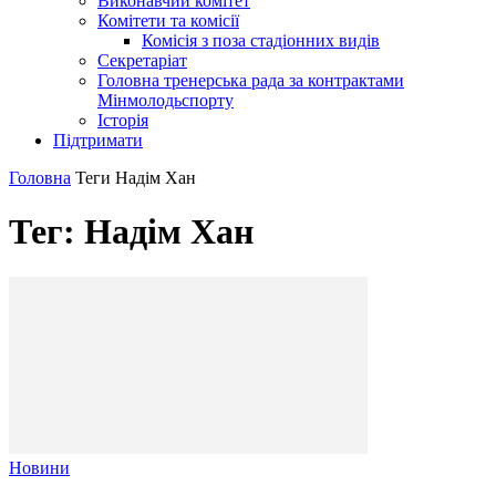
Виконавчий комітет
Комітети та комісії
Комісія з поза стадіонних видів
Секретаріат
Головна тренерська рада за контрактами
Мінмолодьспорту
Історія
Підтримати
Головна
Теги
Надім Хан
Тег: Надім Хан
Новини