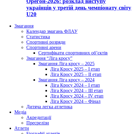
Орегон-2026: розклад виступу
українців у третій день чемпіонату світу
U20
Змагання
Календар змагань ФЛАУ
Статистика
Спортивні розряди
Спортивні арени
Сертифікати спортивних об’єктів
Змагання “Ліга кросу”
Змагання Ліга кросу – 2025
Ліга Кросу 2025 – I етап
Ліга Кросу 2025 – II етап
Змагання Ліга кросу – 2024
Ліга Кросу 2024 – I етап
Ліга Кросу 2024 – III етап
Ліга Кросу 2024 – IV етап
Ліга Кросу 2024 – Фінал
Дитяча легка атлетика
Медіа
Акредитації
Пресрелізи
Атлети
Біографії атлетів