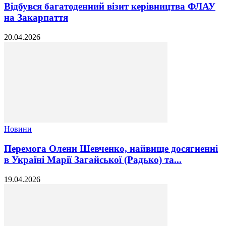
Відбувся багатоденний візит керівництва ФЛАУ
на Закарпаття
20.04.2026
Новини
Перемога Олени Шевченко, найвище досягненні
в Україні Марії Загайської (Радько) та...
19.04.2026