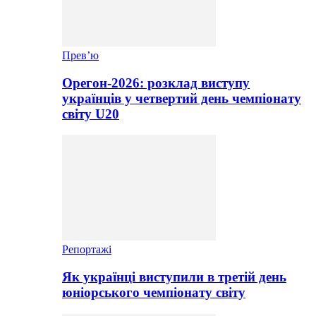
Прев’ю
Орегон-2026: розклад виступу
українців у четвертий день чемпіонату
світу U20
Репортажі
Як українці виступили в третій день
юніорського чемпіонату світу