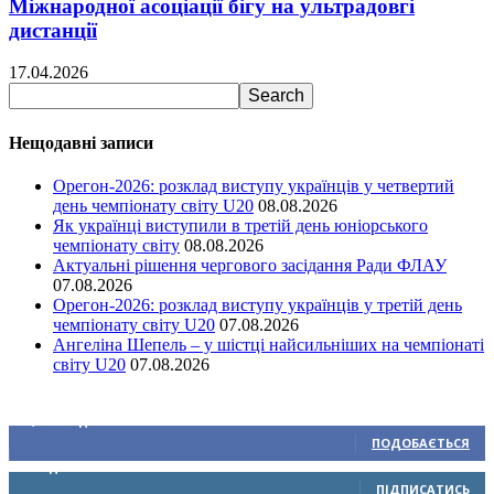
Міжнародної асоціації бігу на ультрадовгі
дистанції
17.04.2026
Нещодавні записи
Орегон-2026: розклад виступу українців у четвертий
день чемпіонату світу U20
08.08.2026
Як українці виступили в третій день юніорського
чемпіонату світу
08.08.2026
Актуальні рішення чергового засідання Ради ФЛАУ
07.08.2026
Орегон-2026: розклад виступу українців у третій день
чемпіонату світу U20
07.08.2026
Ангеліна Шепель – у шістці найсильніших на чемпіонаті
світу U20
07.08.2026
Ми у соціальних мережах
15,104
Підписників
ПОДОБАЄТЬСЯ
0
Підписників
ПІДПИСАТИСЬ