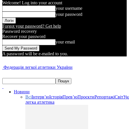
Welcome! Log into your account
your username
your password
Forgot your password? Get help
Password recovery
Recover your password
your email
A password will be e-mailed to you.
Федерація легкої атлетики України
Новини
Всі
Інтерв’ю
Історія
Прев’ю
Проєкти
Репортажі
Світ
Ук
легка атлетика