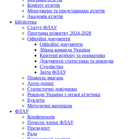
Комітет атлетів
Менеджери та представники атлетів
Академія атлетів
Бібліотека
Статут ФЛАУ
Програма розвитку 2024-2028
Офіційні документи
Офіційні документи
Збірна команда України
Критерії відбору та нормативи
Документи статистики та рекордів
Суддівство
Звіти ФЛАУ
Правила змагань
Анти-допінг
Статистичні довідники
Рекорди України з легкої атлетики
Буклети
Методичні матеріали
ФЛАУ
Конференція
Почесні члени ФЛАУ
Президент
Рада