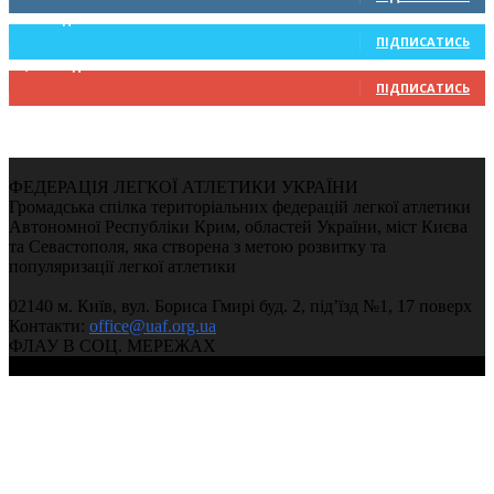
234
Підписників
ПІДПИСАТИСЬ
9,370
Підписників
ПІДПИСАТИСЬ
ФЕДЕРАЦІЯ ЛЕГКОЇ АТЛЕТИКИ УКРАЇНИ
Громадська спілка територіальних федерацій легкої атлетики
Автономної Республіки Крим, областей України, міст Києва
та Севастополя, яка створена з метою розвитку та
популяризації легкої атлетики
02140 м. Київ, вул. Бориса Гмирі буд. 2, під’їзд №1, 17 поверх
Контакти:
office@uaf.org.ua
ФЛАУ В СОЦ. МЕРЕЖАХ
© 2004-2026, Федерація легкої атлетики України