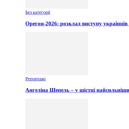
Без категорії
Орегон-2026: розклад виступу українців 
Репортажі
Ангеліна Шепель – у шістці найсильніши