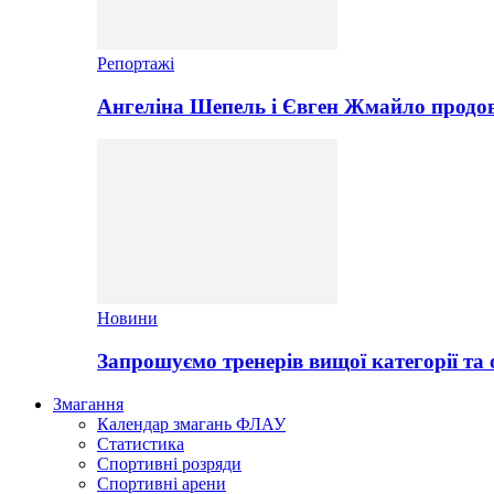
Репортажі
Ангеліна Шепель і Євген Жмайло продов
Новини
Запрошуємо тренерів вищої категорії та 
Змагання
Календар змагань ФЛАУ
Статистика
Спортивні розряди
Спортивні арени