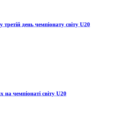
у третій день чемпіонату світу U20
х на чемпіонаті світу U20