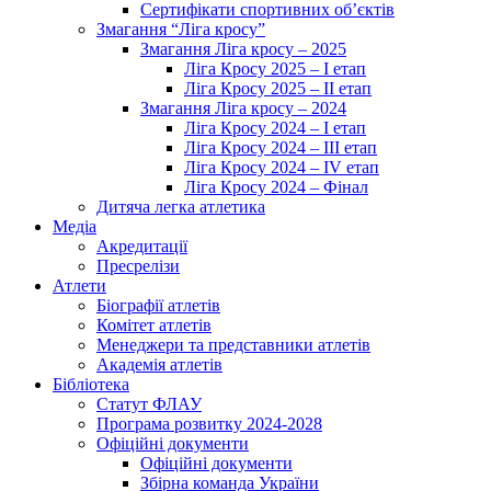
Сертифікати спортивних об’єктів
Змагання “Ліга кросу”
Змагання Ліга кросу – 2025
Ліга Кросу 2025 – I етап
Ліга Кросу 2025 – II етап
Змагання Ліга кросу – 2024
Ліга Кросу 2024 – I етап
Ліга Кросу 2024 – III етап
Ліга Кросу 2024 – IV етап
Ліга Кросу 2024 – Фінал
Дитяча легка атлетика
Медіа
Акредитації
Пресрелізи
Атлети
Біографії атлетів
Комітет атлетів
Менеджери та представники атлетів
Академія атлетів
Бібліотека
Статут ФЛАУ
Програма розвитку 2024-2028
Офіційні документи
Офіційні документи
Збірна команда України