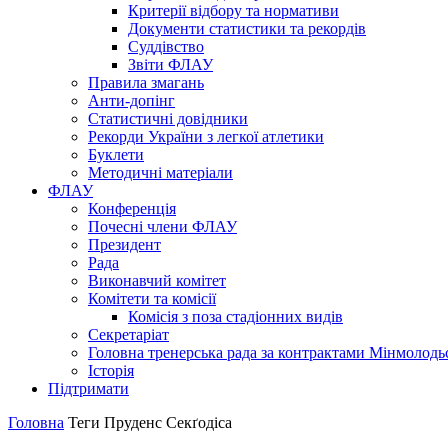
Критерії відбору та нормативи
Документи статистики та рекордів
Суддівство
Звіти ФЛАУ
Правила змагань
Анти-допінг
Статистичні довідники
Рекорди України з легкої атлетики
Буклети
Методичні матеріали
ФЛАУ
Конференція
Почесні члени ФЛАУ
Президент
Рада
Виконавчий комітет
Комітети та комісії
Комісія з поза стадіонних видів
Секретаріат
Головна тренерська рада за контрактами Мінмолодь
Історія
Підтримати
Головна
Теги
Пруденс Секґодіса