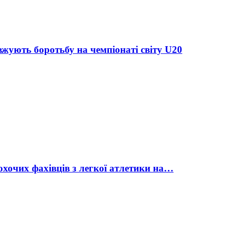
жують боротьбу на чемпіонаті світу U20
охочих фахівців з легкої атлетики на…