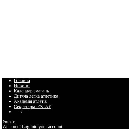
Головна
Новини
Календар змагань
Дитяча легка атлетика
Академія атлетів
Секретаріат ФЛАУ
Увійти
Welcome! Log into your account