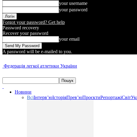
your username
your password
Forgot your password? Get help
Password recovery
Recover your password
your email
A password will be e-mailed to you.
Федерація легкої атлетики України
Новини
Всі
Інтерв’ю
Історія
Прев’ю
Проєкти
Репортажі
Світ
Ук