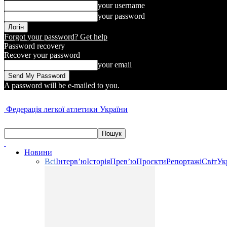
your username
your password
Forgot your password? Get help
Password recovery
Recover your password
your email
A password will be e-mailed to you.
Федерація легкої атлетики України
Новини
Всі
Інтерв’ю
Історія
Прев’ю
Проєкти
Репортажі
Світ
Ук