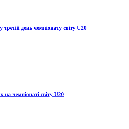
у третій день чемпіонату світу U20
х на чемпіонаті світу U20