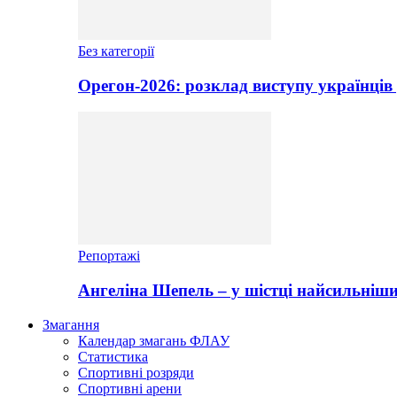
Без категорії
Орегон-2026: розклад виступу українців 
Репортажі
Ангеліна Шепель – у шістці найсильніши
Змагання
Календар змагань ФЛАУ
Статистика
Спортивні розряди
Спортивні арени