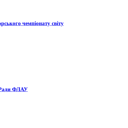
орського чемпіонату світу
 Ради ФЛАУ