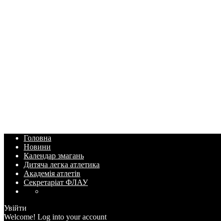
Головна
Новини
Календар змагань
Дитяча легка атлетика
Академія атлетів
Секретаріат ФЛАУ
Увійти
Welcome! Log into your account