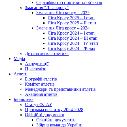
Сертифікати спортивних об’єктів
Змагання “Ліга кросу”
Змагання Ліга кросу – 2025
Ліга Кросу 2025 – I етап
Ліга Кросу 2025 – II етап
Змагання Ліга кросу – 2024
Ліга Кросу 2024 – I етап
Ліга Кросу 2024 – III етап
Ліга Кросу 2024 – IV етап
Ліга Кросу 2024 – Фінал
Дитяча легка атлетика
Медіа
Акредитації
Пресрелізи
Атлети
Біографії атлетів
Комітет атлетів
Менеджери та представники атлетів
Академія атлетів
Бібліотека
Статут ФЛАУ
Програма розвитку 2024-2028
Офіційні документи
Офіційні документи
Збірна команда України