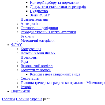
Критерії відбору та нормативи
Документи статистики та рекордів
Суддівство
Звіти ФЛАУ
Правила змагань
Анти-допінг
Статистичні довідники
Рекорди України з легкої атлетики
Буклети
Методичні матеріали
ФЛАУ
Конференція
Почесні члени ФЛАУ
Президент
Рада
Виконавчий комітет
Комітети та комісії
Комісія з поза стадіонних видів
Секретаріат
Головна тренерська рада за контрактами Мінмолодь
Історія
Підтримати
Головна
Новини
Україна
pent