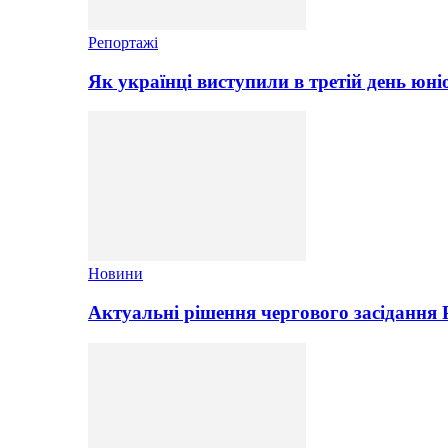
Репортажі
Як українці виступили в третій день юні
Новини
Актуальні рішення чергового засідання