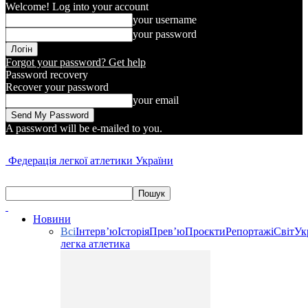
Welcome! Log into your account
your username
your password
Forgot your password? Get help
Password recovery
Recover your password
your email
A password will be e-mailed to you.
Федерація легкої атлетики України
Новини
Всі
Інтерв’ю
Історія
Прев’ю
Проєкти
Репортажі
Світ
Ук
легка атлетика