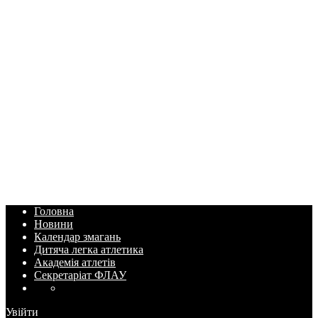
Головна
Новини
Календар змагань
Дитяча легка атлетика
Академія атлетів
Секретаріат ФЛАУ
Увійти