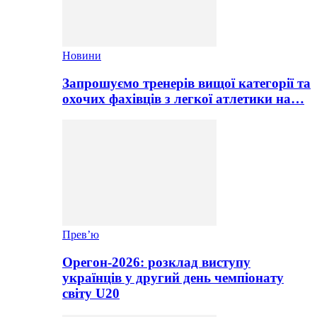
Новини
Запрошуємо тренерів вищої категорії та
охочих фахівців з легкої атлетики на…
Прев’ю
Орегон-2026: розклад виступу
українців у другий день чемпіонату
світу U20