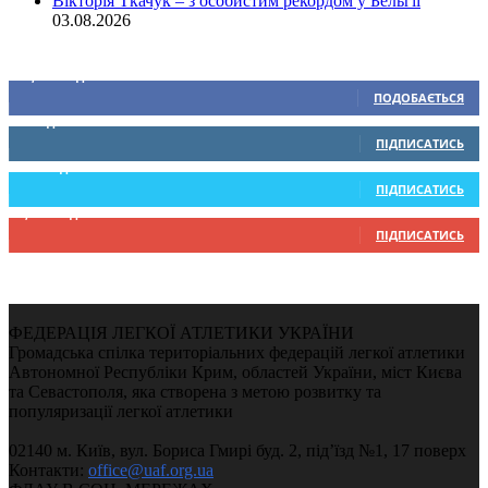
Вікторія Ткачук – з особистим рекордом у Бельгії
03.08.2026
Ми у соціальних мережах
15,104
Підписників
ПОДОБАЄТЬСЯ
0
Підписників
ПІДПИСАТИСЬ
234
Підписників
ПІДПИСАТИСЬ
9,370
Підписників
ПІДПИСАТИСЬ
ФЕДЕРАЦІЯ ЛЕГКОЇ АТЛЕТИКИ УКРАЇНИ
Громадська спілка територіальних федерацій легкої атлетики
Автономної Республіки Крим, областей України, міст Києва
та Севастополя, яка створена з метою розвитку та
популяризації легкої атлетики
02140 м. Київ, вул. Бориса Гмирі буд. 2, під’їзд №1, 17 поверх
Контакти:
office@uaf.org.ua