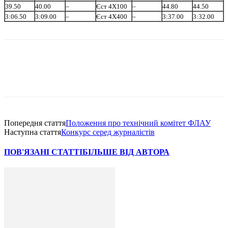
39.50
40.00
–
Єст 4Х100
–
44.80
44.50
3:06.50
3:09.00
–
Єст 4Х400
–
3:37.00
3:32.00
Попередня стаття
Положення про технiчний комiтет ФЛАУ
Наступна стаття
Конкурс серед журналiстiв
ПОВ'ЯЗАНІ СТАТТІ
БІЛЬШЕ ВІД АВТОРА