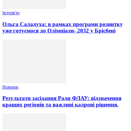
Інтерв'ю
Ольга Саладуха: в рамках програми розвитку
уже готуємося до Олімпіади- 2032 у Брісбені
Новини
Результати засідання Ради ФЛАУ: відзначення
кращих регіонів та важливі кадрові рішення.