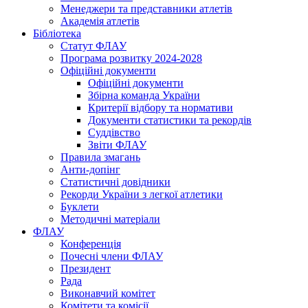
Менеджери та представники атлетів
Академія атлетів
Бібліотека
Статут ФЛАУ
Програма розвитку 2024-2028
Офіційні документи
Офіційні документи
Збірна команда України
Критерії відбору та нормативи
Документи статистики та рекордів
Суддівство
Звіти ФЛАУ
Правила змагань
Анти-допінг
Статистичні довідники
Рекорди України з легкої атлетики
Буклети
Методичні матеріали
ФЛАУ
Конференція
Почесні члени ФЛАУ
Президент
Рада
Виконавчий комітет
Комітети та комісії