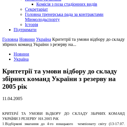
Комісія з поза стадіонних видів
Секретаріат
Головна тренерська рада за контрактами
Мінмолодьспорту
Історія
Підтримати
Головна
Новини
Україна
Критетрiї та умови вiдбору до складу
збiрних команд України з резерву на...
Новини
Україна
Критетрiї та умови вiдбору до складу
збiрних команд України з резерву на
2005 рiк
11.04.2005
КРИТЕРiЇ ТА УМОВИ ВiДБОРУ ДО СКЛАДУ ЗБiРНИХ КОМАНД
УКРАЇНИ З РЕЗЕРВУ НА 2005 РiК
1.Вiдбiрковi змагання до 4-го юнацького чемпiонату свiту (13-17.07.