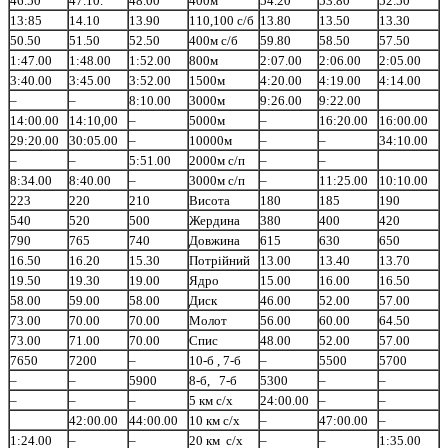
46.50
47.10.
48.00
400м
54.20
53.80
52.50
13:85
14.10
13.90
110,100 с/б
13.80
13.50
13.30
50.50
51.50
52.50
400м с/б
59.80
58.50
57.50
1:47.00
1:48.00
1:52.00
800м
2:07.00
2:06.00
2:05.00
3:40.00
3:45.00
3:52.00
1500м
4:20.00
4:19.00
4:14.00
–
–
8:10.00
3000м
9:26.00
9:22.00
14:00.00
14:10,00
–
5000м
–
16:20.00
16:00.00
29:20.00
30:05.00
–
10000м
–
–
34:10.00
–
–
5:51.00
2000м с/п
–
–
8:34.00
8:40.00
–
3000м с/п
–
11:25.00
10:10.00
223
220
210
Висота
180
185
190
540
520
500
Жердина
380
400
420
790
765
740
Довжина
615
630
650
16.50
16.20
15.30
Потрiйний
13.00
13.40
13.70
19.50
19.30
19.00
Ядро
15.00
16.00
16.50
58.00
59.00
58.00
Диск
46.00
52.00
57.00
73.00
70.00
70.00
Молот
56.00
60.00
64.50
73.00
71.00
70.00
Спис
48.00
52.00
57.00
7650
7200
–
10-б , 7-б
–
5500
5700
–
–
5900
8-б, 7-б
5300
–
–
–
–
–
5 км с/х
24:00.00
–
–
42:00.00
44:00.00
10 км с/х
–
47:00.00
–
1:24.00
–
–
20 км с/х
–
–
1:35.00