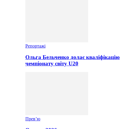
Репортажі
Ольга Бельченко долає кваліфікацію
чемпіонату світу U20
Прев’ю