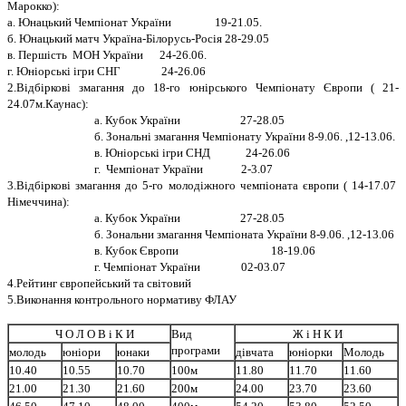
Марокко):
а. Юнацький Чемпiонат України 19-21.05.
б. Юнацький матч Україна-Бiлорусь-Росiя 28-29.05
в. Першiсть МОН України 24-26.06.
г. Юнiорськi iгри СНГ 24-26.06
2.Вiдбiрковi змагання до 18-го юнiрського Чемпiонату Європи ( 21-
24.07м.Каунас):
а. Кубок України 27-28.05
б. Зональнi змагання Чемпiонату України 8-9.06. ,12-13.06.
в. Юнiорськi iгри СНД 24-26.06
г. Чемпiонат України 2-3.07
3.Вiдбiрковi змагання до 5-го молодiжного чемпiоната європи ( 14-17.07
Нiмеччина):
а. Кубок України 27-28.05
б. Зональни змагання Чемпiоната України 8-9.06. ,12-13.06
в. Кубок Європи 18-19.06
г. Чемпiонат України 02-03.07
4.Рейтинг європейський та свiтовий
5.Виконання контрольного нормативу ФЛАУ
Ч О Л О В i К И
Вид
Ж i Н К И
програми
молодь
юнiори
юнаки
дiвчата
юнiорки
Молодь
10.40
10.55
10.70
100м
11.80
11.70
11.60
21.00
21.30
21.60
200м
24.00
23.70
23.60