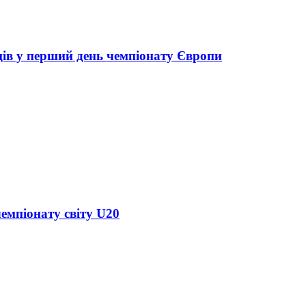
ців у перший день чемпіонату Європи
чемпіонату світу U20