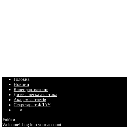
Головна
Новини
Календар змагань
Дитяча легка атлетика
Академія атлетів
Секретаріат ФЛАУ
Увійти
Welcome! Log into your account