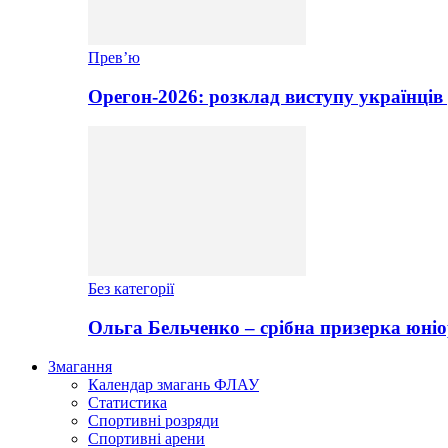
Прев’ю
Орегон-2026: розклад виступу українців
Без категорії
Ольга Бельченко – срібна призерка юніо
Змагання
Календар змагань ФЛАУ
Статистика
Спортивні розряди
Спортивні арени