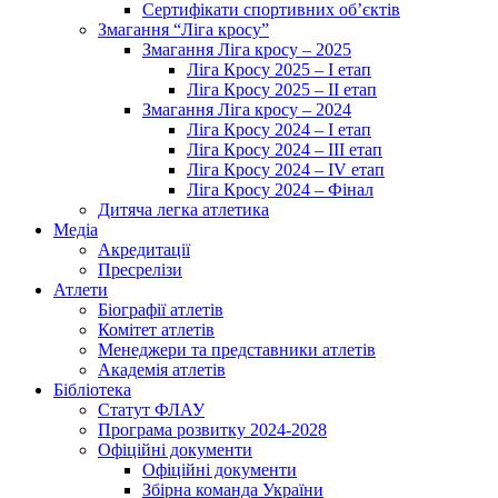
Сертифікати спортивних об’єктів
Змагання “Ліга кросу”
Змагання Ліга кросу – 2025
Ліга Кросу 2025 – I етап
Ліга Кросу 2025 – II етап
Змагання Ліга кросу – 2024
Ліга Кросу 2024 – I етап
Ліга Кросу 2024 – III етап
Ліга Кросу 2024 – IV етап
Ліга Кросу 2024 – Фінал
Дитяча легка атлетика
Медіа
Акредитації
Пресрелізи
Атлети
Біографії атлетів
Комітет атлетів
Менеджери та представники атлетів
Академія атлетів
Бібліотека
Статут ФЛАУ
Програма розвитку 2024-2028
Офіційні документи
Офіційні документи
Збірна команда України