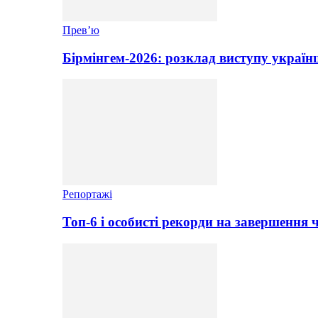
Прев’ю
Бірмінгем-2026: розклад виступу україн
Репортажі
Топ-6 і особисті рекорди на завершення 