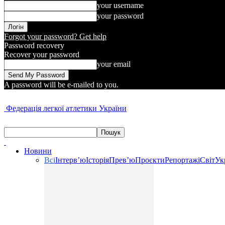
your username
your password
Forgot your password? Get help
Password recovery
Recover your password
your email
A password will be e-mailed to you.
Федерація легкої атлетики України
Новини
Всі
Інтерв’ю
Історія
Прев’ю
Проєкти
Репортажі
Світ
Ук