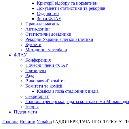
Критерії відбору та нормативи
Документи статистики та рекордів
Суддівство
Звіти ФЛАУ
Правила змагань
Анти-допінг
Статистичні довідники
Рекорди України з легкої атлетики
Буклети
Методичні матеріали
ФЛАУ
Конференція
Почесні члени ФЛАУ
Президент
Рада
Виконавчий комітет
Комітети та комісії
Комісія з поза стадіонних видів
Секретаріат
Головна тренерська рада за контрактами Мінмолодь
Історія
Підтримати
Головна
Новини
Україна
РАДiОПЕРЕДАЧА ПРО ЛЕГКУ АТЛ