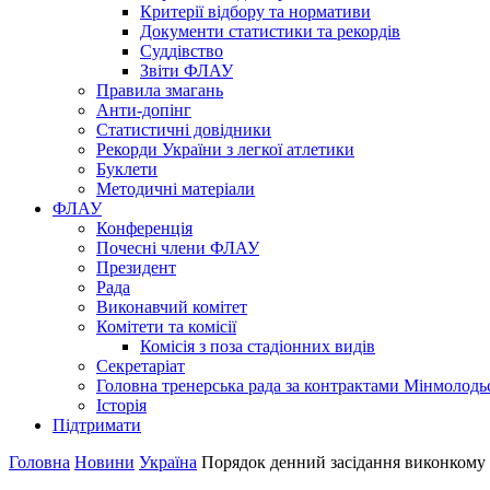
Критерії відбору та нормативи
Документи статистики та рекордів
Суддівство
Звіти ФЛАУ
Правила змагань
Анти-допінг
Статистичні довідники
Рекорди України з легкої атлетики
Буклети
Методичні матеріали
ФЛАУ
Конференція
Почесні члени ФЛАУ
Президент
Рада
Виконавчий комітет
Комітети та комісії
Комісія з поза стадіонних видів
Секретаріат
Головна тренерська рада за контрактами Мінмолодь
Історія
Підтримати
Головна
Новини
Україна
Порядок денний засiдання виконком