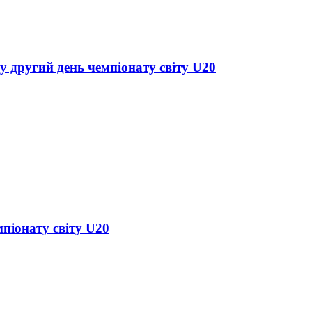
у другий день чемпіонату світу U20
піонату світу U20