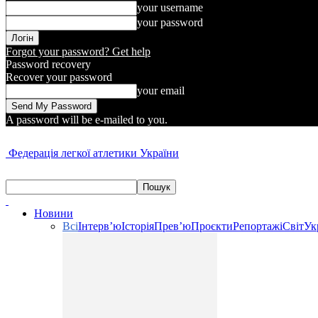
your username
your password
Forgot your password? Get help
Password recovery
Recover your password
your email
A password will be e-mailed to you.
Федерація легкої атлетики України
Новини
Всі
Інтерв’ю
Історія
Прев’ю
Проєкти
Репортажі
Світ
Ук