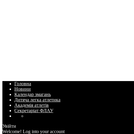
Головна
Новини
Календар змагань
Дитяча легка атлетика
Академія атлетів
Секретаріат ФЛАУ
Увійти
Welcome! Log into your account