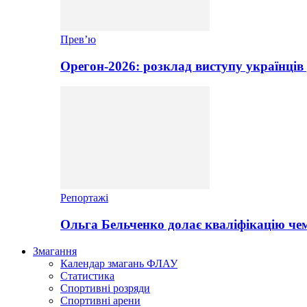
Прев’ю
Орегон-2026: розклад виступу українців 
Репортажі
Ольга Бельченко долає кваліфікацію чем
Змагання
Календар змагань ФЛАУ
Статистика
Спортивні розряди
Спортивні арени