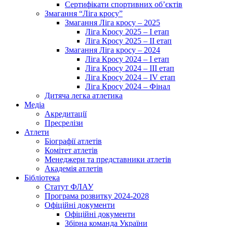
Сертифікати спортивних об’єктів
Змагання “Ліга кросу”
Змагання Ліга кросу – 2025
Ліга Кросу 2025 – I етап
Ліга Кросу 2025 – II етап
Змагання Ліга кросу – 2024
Ліга Кросу 2024 – I етап
Ліга Кросу 2024 – III етап
Ліга Кросу 2024 – IV етап
Ліга Кросу 2024 – Фінал
Дитяча легка атлетика
Медіа
Акредитації
Пресрелізи
Атлети
Біографії атлетів
Комітет атлетів
Менеджери та представники атлетів
Академія атлетів
Бібліотека
Статут ФЛАУ
Програма розвитку 2024-2028
Офіційні документи
Офіційні документи
Збірна команда України