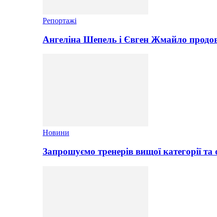
Репортажі
Ангеліна Шепель і Євген Жмайло продов
Новини
Запрошуємо тренерів вищої категорії та 