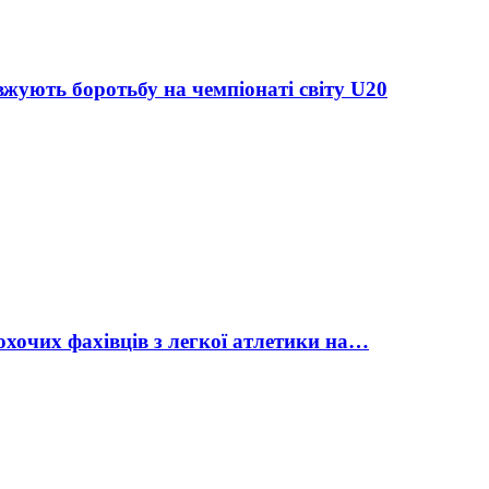
жують боротьбу на чемпіонаті світу U20
охочих фахівців з легкої атлетики на…