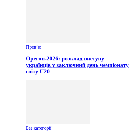
Прев’ю
Орегон-2026: розклад виступу
українців у заключний день чемпіонату
світу U20
Без категорії