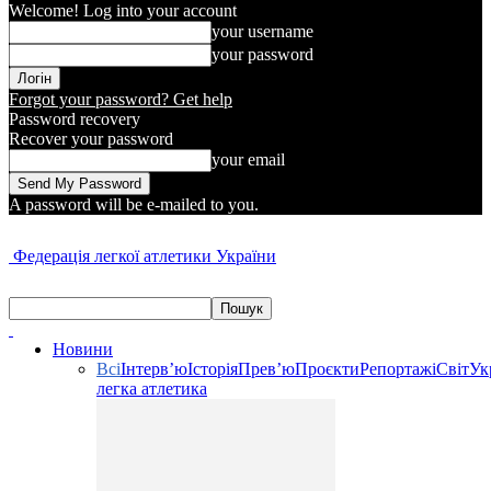
Welcome! Log into your account
your username
your password
Forgot your password? Get help
Password recovery
Recover your password
your email
A password will be e-mailed to you.
Федерація легкої атлетики України
Новини
Всі
Інтерв’ю
Історія
Прев’ю
Проєкти
Репортажі
Світ
Ук
легка атлетика