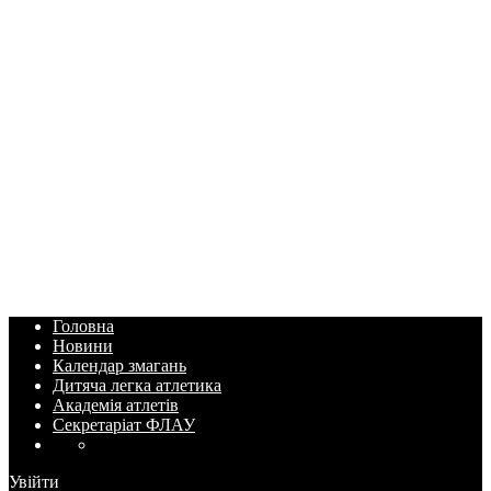
Головна
Новини
Календар змагань
Дитяча легка атлетика
Академія атлетів
Секретаріат ФЛАУ
Увійти