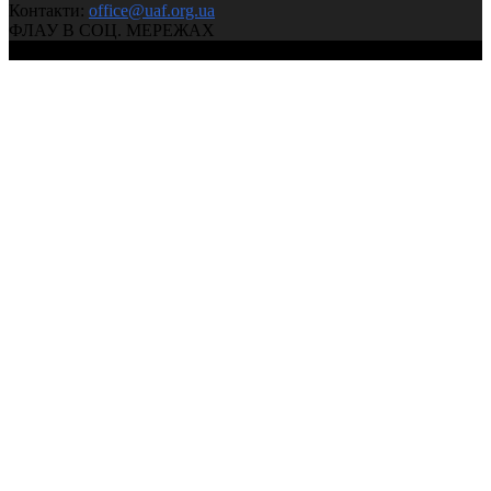
Контакти:
office@uaf.org.ua
ФЛАУ В СОЦ. МЕРЕЖАХ
© 2004-2026, Федерація легкої атлетики України