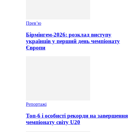
Прев’ю
Бірмінгем-2026: розклад виступу
українців у перший день чемпіонату
Європи
Репортажі
Топ-6 і особисті рекорди на завершення
чемпіонату світу U20