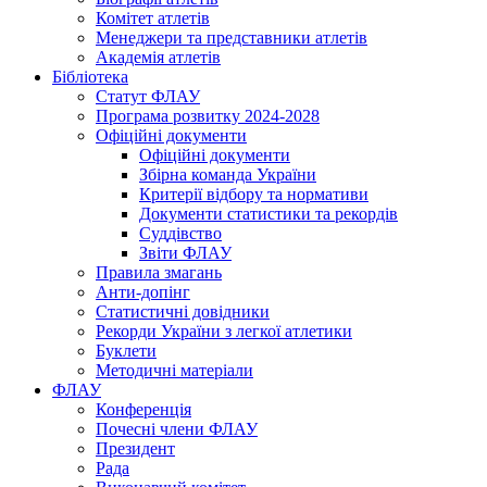
Комітет атлетів
Менеджери та представники атлетів
Академія атлетів
Бібліотека
Статут ФЛАУ
Програма розвитку 2024-2028
Офіційні документи
Офіційні документи
Збірна команда України
Критерії відбору та нормативи
Документи статистики та рекордів
Суддівство
Звіти ФЛАУ
Правила змагань
Анти-допінг
Статистичні довідники
Рекорди України з легкої атлетики
Буклети
Методичні матеріали
ФЛАУ
Конференція
Почесні члени ФЛАУ
Президент
Рада