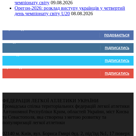
чемпіонату світу
09.08.2026
Орегон-2026: розклад виступу українців у четвертий
день чемпіонату світу U20
08.08.2026
Ми у соціальних мережах
15,104
Підписників
ПОДОБАЄТЬСЯ
0
Підписників
ПІДПИСАТИСЬ
234
Підписників
ПІДПИСАТИСЬ
9,370
Підписників
ПІДПИСАТИСЬ
ФЕДЕРАЦІЯ ЛЕГКОЇ АТЛЕТИКИ УКРАЇНИ
Громадська спілка територіальних федерацій легкої атлетики
Автономної Республіки Крим, областей України, міст Києва
та Севастополя, яка створена з метою розвитку та
популяризації легкої атлетики
02140 м. Київ, вул. Бориса Гмирі буд. 2, під’їзд №1, 17 поверх