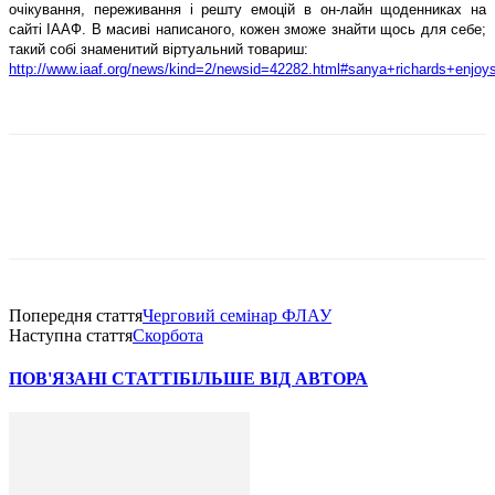
очікування, переживання і решту емоцій в он-лайн щоденниках на
сайті ІААФ. В масиві написаного, кожен зможе знайти щось для себе;
такий собі знаменитий віртуальний товариш:
http://www.iaaf.org/news/kind=2/newsid=42282.html#sanya+richards+enjoys
Попередня стаття
Черговий семінар ФЛАУ
Наступна стаття
Скорбота
ПОВ'ЯЗАНІ СТАТТІ
БІЛЬШЕ ВІД АВТОРА