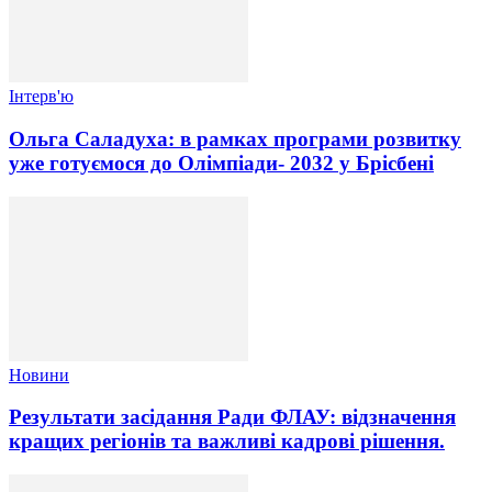
Інтерв'ю
Ольга Саладуха: в рамках програми розвитку
уже готуємося до Олімпіади- 2032 у Брісбені
Новини
Результати засідання Ради ФЛАУ: відзначення
кращих регіонів та важливі кадрові рішення.