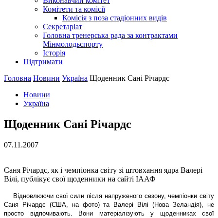
Виконавчий комітет
Комітети та комісії
Комісія з поза стадіонних видів
Секретаріат
Головна тренерська рада за контрактами
Мінмолодьспорту
Історія
Підтримати
Головна
Новини
Україна
Щоденник Сані Річардс
Новини
Україна
Щоденник Сані Річардс
07.11.2007
Саня Річардс, як і чемпіонка світу зі штовхання ядра Валері
Вілі, публікує свої щоденники на сайті ІААФ
Відновлюючи свої сили після напруженого сезону, чемпіонки світу
Саня Річардс (США, на фото) та Валері Вілі (Нова Зеландія), не
просто відпочивають. Вони матеріалізують у щоденниках свої