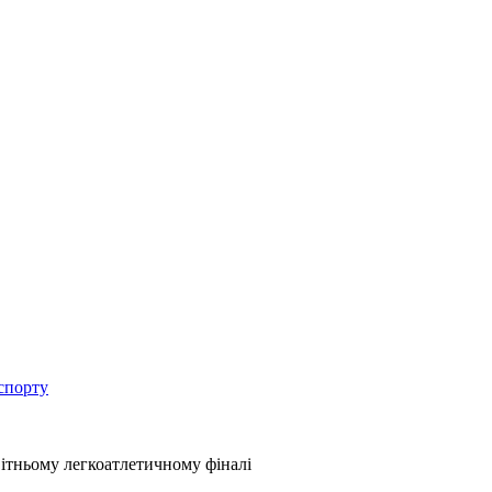
спорту
світньому легкоатлетичному фіналі