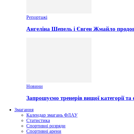
Репортажі
Ангеліна Шепель і Євген Жмайло продов
Новини
Запрошуємо тренерів вищої категорії та 
Змагання
Календар змагань ФЛАУ
Статистика
Спортивні розряди
Спортивні арени