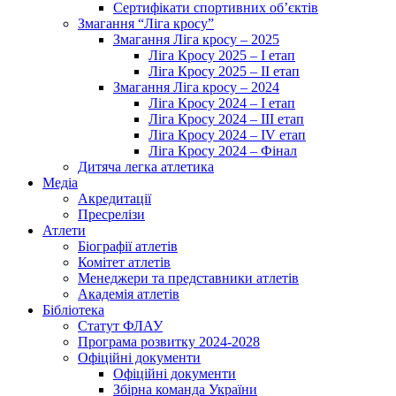
Сертифікати спортивних об’єктів
Змагання “Ліга кросу”
Змагання Ліга кросу – 2025
Ліга Кросу 2025 – I етап
Ліга Кросу 2025 – II етап
Змагання Ліга кросу – 2024
Ліга Кросу 2024 – I етап
Ліга Кросу 2024 – III етап
Ліга Кросу 2024 – IV етап
Ліга Кросу 2024 – Фінал
Дитяча легка атлетика
Медіа
Акредитації
Пресрелізи
Атлети
Біографії атлетів
Комітет атлетів
Менеджери та представники атлетів
Академія атлетів
Бібліотека
Статут ФЛАУ
Програма розвитку 2024-2028
Офіційні документи
Офіційні документи
Збірна команда України