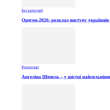
Без категорії
Орегон-2026: розклад виступу українців 
Репортажі
Ангеліна Шепель – у шістці найсильніши