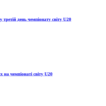
у третій день чемпіонату світу U20
х на чемпіонаті світу U20