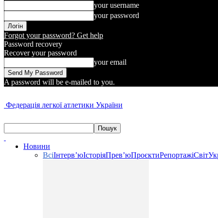
your username
your password
Forgot your password? Get help
Password recovery
Recover your password
your email
A password will be e-mailed to you.
Федерація легкої атлетики України
Новини
Всі
Інтерв’ю
Історія
Прев’ю
Проєкти
Репортажі
Світ
Ук