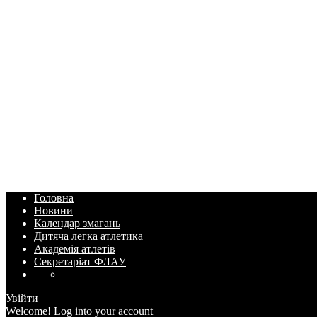
Головна
Новини
Календар змагань
Дитяча легка атлетика
Академія атлетів
Секретаріат ФЛАУ
Увійти
Welcome! Log into your account