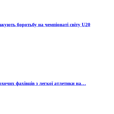
жують боротьбу на чемпіонаті світу U20
охочих фахівців з легкої атлетики на…