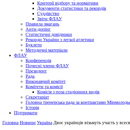
Критерії відбору та нормативи
Документи статистики та рекордів
Суддівство
Звіти ФЛАУ
Правила змагань
Анти-допінг
Статистичні довідники
Рекорди України з легкої атлетики
Буклети
Методичні матеріали
ФЛАУ
Конференція
Почесні члени ФЛАУ
Президент
Рада
Виконавчий комітет
Комітети та комісії
Комісія з поза стадіонних видів
Секретаріат
Головна тренерська рада за контрактами Мінмолодь
Історія
Підтримати
Головна
Новини
Україна
Двоє українців візьмуть участь у все