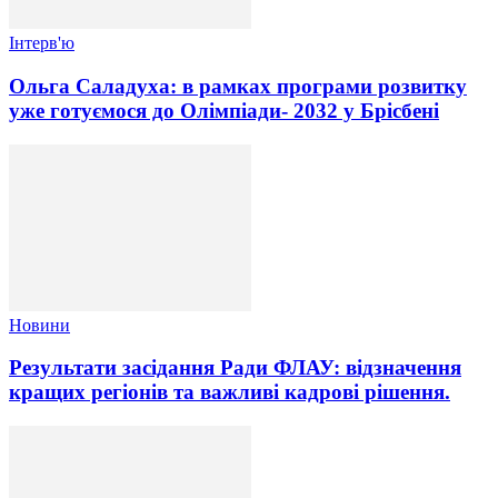
Інтерв'ю
Ольга Саладуха: в рамках програми розвитку
уже готуємося до Олімпіади- 2032 у Брісбені
Новини
Результати засідання Ради ФЛАУ: відзначення
кращих регіонів та важливі кадрові рішення.