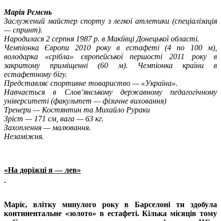
Марія Р
є
м
є
нь
Заслужений майстер спорту з легкої атлетики (спеціалізація
— спринт).
Народилася 2 серпня 1987 р. в Макіївці Донецької області.
Чемпіонка Європи 2010 року в естафеті (4 по 100 м),
володарка «срібла» європейської першості 2011 року в
закритому приміщенні (60 м). Чемпіонка країни в
естафетному бігу.
Представляє спортивне товариство — «Україна».
Навчається в Слов’янському державному педагогічному
університеті (факультет — фізичне виховання)
Тренери — Костянтин та Михайло Рураки
Зріст — 171 см, вага — 63 кг.
Захоплення — малювання.
Незаміжня.
«На доріжці я — лев»
Маріє, влітку минулого року в Барселоні ти здобула
континентальне «золото» в естафеті. Кілька міс
яців тому