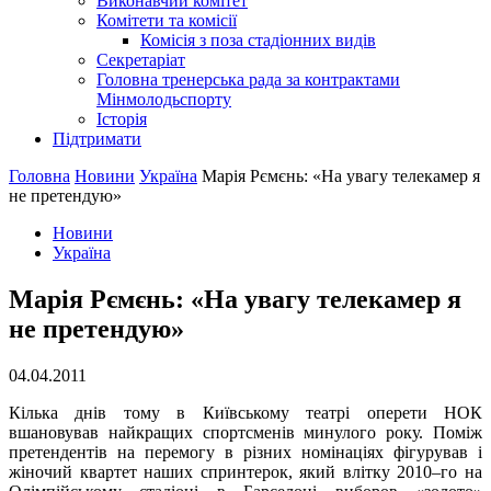
Виконавчий комітет
Комітети та комісії
Комісія з поза стадіонних видів
Секретаріат
Головна тренерська рада за контрактами
Мінмолодьспорту
Історія
Підтримати
Головна
Новини
Україна
Марія Рємєнь: «На увагу телекамер я
не претендую»
Новини
Україна
Марія Рємєнь: «На увагу телекамер я
не претендую»
04.04.2011
Кілька днів тому в Київському театрі оперети НОК
вшановував найкращих спортсменів минулого року. Поміж
претендентів на перемогу в різних номінаціях фігурував і
жіночий квартет наших спринтерок, який влітку 2010–го на