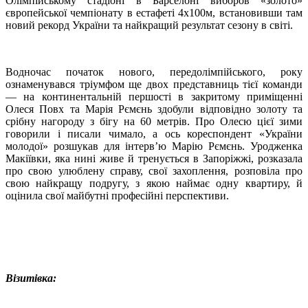
Олімпійському стадіоні в Барселоні виборов «золото»
європейської чемпіонату в естафеті 4х100м, встановивши там
новий рекорд України та найкращий результат сезону в світі.
Водночас початок нового, передолімпійського, року
ознаменувався тріумфом ще двох представниць тієї команди
— на континентальній першості в закритому приміщенні
Олеся Повх та Марія Рємєнь здобули відповідно золоту та
срібну нагороду з бігу на 60 метрів. Про Олесю цієї зими
говорили і писали чимало, а ось кореспондент «України
молодої» розшукав для інтерв’ю Марію Рємєнь. Уродженка
Макіївки, яка нині живе й тренується в Запоріжжі, розказала
про свою улюблену справу, свої захоплення, розповіла про
свою найкращу подругу, з якою наймає одну квартиру, й
оцінила свої майбутні професійні перспективи.
Візитівка: