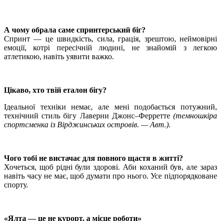
А чому обрала саме спринтерський біг?
Спринт — це швидкість, сила, грація, зрештою, неймовірні
емоції, котрі пересічній людині, не знайомій з легкою
атлетикою, навіть уявити важко.
Цікаво, хто твій еталон бігу?
Ідеальної техніки немає, але мені подобається потужний,
технічний стиль бігу Лаверни Джонс–Ферретте
(темношкіра
спортсменка із Вірджинських островів. — Авт.).
Чого тобі не вистачає для повного щастя в житті?
Хочеться, щоб рідні були здорові. Аби коханий був, але зараз
навіть часу не має, щоб думати про нього. Усе підпорядковане
спорту.
«Ялта — це не курорт, а місце роботи»