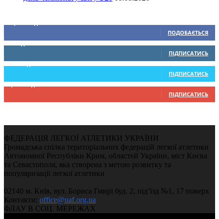
Ми у соціальних мережах
15,104
Підписників
ПОДОБАЄТЬСЯ
0
Підписників
ПІДПИСАТИСЬ
234
Підписників
ПІДПИСАТИСЬ
9,370
Підписників
ПІДПИСАТИСЬ
ФЕДЕРАЦІЯ ЛЕГКОЇ АТЛЕТИКИ УКРАЇНИ
Громадська спілка територіальних федерацій легкої атлетики
Автономної Республіки Крим, областей України, міст Києва
та Севастополя, яка створена з метою розвитку та
популяризації легкої атлетики
02140 м. Київ, вул. Бориса Гмирі буд. 2, під’їзд №1, 17 поверх
Контакти:
office@uaf.org.ua
ФЛАУ В СОЦ. МЕРЕЖАХ
© 2004-2026, Федерація легкої атлетики України