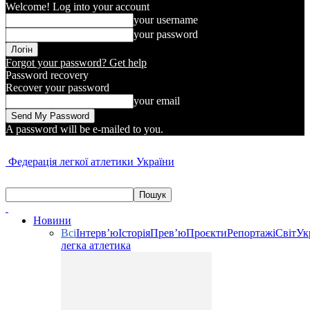
Welcome! Log into your account
your username
your password
Forgot your password? Get help
Password recovery
Recover your password
your email
A password will be e-mailed to you.
Федерація легкої атлетики України
Новини
Всі
Інтерв’ю
Історія
Прев’ю
Проєкти
Репортажі
Світ
Ук
легка атлетика