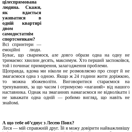
цілеспрямована
людина. Скажи,
як вдається
уживатися в
одній квартирі
двом
самодостатнім
спортсменкам?
Всі спринтери —
емоційні люди.
Буває, що сваримося, але довго образи одна на одну не
тримаємо: хвилин десять, максимум. Хто перший заспокоївся,
той і починає примирення, залагодження проблеми.
Щоправда, вдома ми ніколи не розмовляємо про спорт й не
змагаємося одна з одною. Якщо ж 24 години жити доріжкою,
то можна збожеволіти. Виговоритися стараємося на
тренуваннях, за що часом i отримуємо «наганяй» від нашого
наставника. Однак на змаганнях намагаємося не відволікати і
не заважати одна одній — робимо вигляд, що навіть не
знайомі.
А що тебе об’єднує з Лесею Повх?
Леся — мій справжній друг. Їй я можу довірити найважливішу