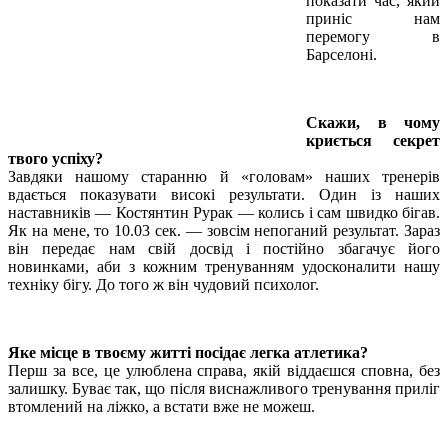
показати час, який
приніс нам
перемогу в
Барселоні.
Скажи, в чому
криється секрет
твого успіху?
Завдяки нашому старанню й «головам» наших тренерів
вдається показувати високі результати. Один із наших
наставників — Костянтин Рурак — колись і сам швидко бігав.
Як на мене, то 10.03 сек. — зовсім непоганий результат. Зараз
він передає нам свій досвід і постійно збагачує його
новинками, аби з кожним тренуванням удосконалити нашу
техніку бігу. До того ж він чудовий психолог.
Яке місце в твоєму житті посідає легка атлетика?
Перш за все, це улюблена справа, якій віддаєшся сповна, без
залишку. Буває так, що після виснажливого тренування приліг
втомлений на ліжко, а встати вже не можеш.