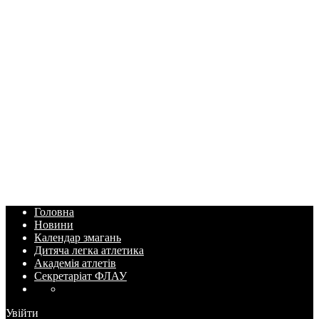
Головна
Новини
Календар змагань
Дитяча легка атлетика
Академія атлетів
Секретаріат ФЛАУ
Увійти