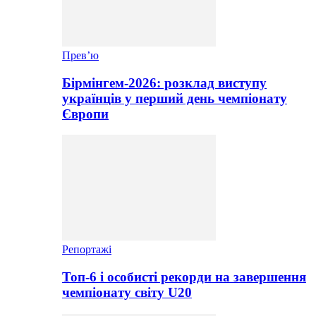
Прев’ю
Бірмінгем-2026: розклад виступу
українців у перший день чемпіонату
Європи
Репортажі
Топ-6 і особисті рекорди на завершення
чемпіонату світу U20