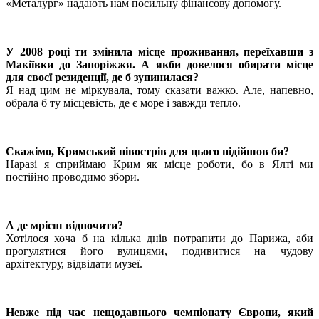
«Металург» надають нам посильну фінансову допомогу.
У 2008 році ти змінила місце проживання, переїхавши з
Макіївки до Запоріжжя. А якби довелося обирати місце
для своєї резиденції, де б зупинилася?
Я над цим не міркувала, тому сказати важко. Але, напевно,
обрала б ту місцевість, де є море і завжди тепло.
Скажімо, Кримський півострів для цього підійшов би?
Наразі я сприймаю Крим як місце роботи, бо в Ялті ми
постійно проводимо збори.
А де мрієш відпочити?
Хотілося хоча б на кілька днів потрапити до Парижа, аби
прогулятися його вулицями, подивитися на чудову
архітектуру, відвідати музеї.
Невже під час нещодавнього чемпіонату Європи, який