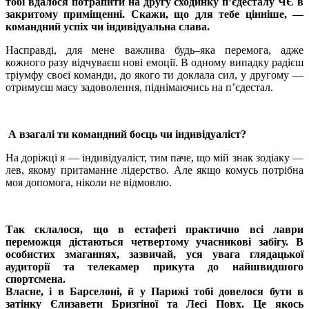
тобі вдалося потрапити на другу сходинку п’єдесталу ЧЄ в
закритому приміщенні. Скажи, що для тебе цінніше, —
командний успіх чи індивідуальна слава.
Насправді, для мене важлива будь–яка перемога, адже
кожного разу відчуваєш нові емоції. В одному випадку радієш
тріумфу своєї команди, до якого ти доклала сил, у другому —
отримуєш масу задоволення, піднімаючись на п’єдестал.
А взагалі ти командний боєць чи індивідуаліст?
На доріжці я — індивідуаліст, тим паче, що мій знак зодіаку —
лев, якому притаманне лідерство. Але якщо комусь потрібна
моя допомога, ніколи не відмовлю.
Так склалося, що в естафеті практично всі лаври
переможця дістаються четвертому учасникові забігу. В
особистих змаганнях, зазвичай, уся увага глядацької
аудиторії та телекамер прикута до найшвидшого
спортсмена.
Власне, і в Барселоні, й у Парижі тобі довелося бути в
затінку Єлизавети Бризгіної та Лесі Повх. Це якось