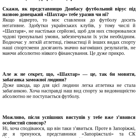
Скажи, як представницю Донбасу футбольний вірус під
назвою донецький «Шахтар» тебе уразив чи ні?
Якщо відверто, то моє ставлення до футболу досить
негативне. Здобутки українських клубів, у тому числі й
«Шахтаря», не настільки серйозні, щоб для них створювалися
чудові тренувальні умови, забезпечували їх усім необхідним.
Водночас у легкій атлетиці, гімнастиці й інших видах спорту
наші спортсмени досягають значно вагоміших результатів, не
маючи абсолютно ніякого фінансування. Це дуже прикро.
Але ж не секрет, що, «Шахтар» — це, так би мовити,
забаганка заможної людини?
Дуже шкода, що для цієї людини легка атлетика не стала
забаганкою. Хоча насправді наш вид спорту за видовищністю
абсолютно не поступається футболу.
Можливо, після успішних виступів у тебе вже з’явився
особистий спонсор?
Ні, хоча сподіваюся, що він таки з’явиться. Проте в Запоріжжі,
де я тренуюся, представники «Запоріжсталі» та СК