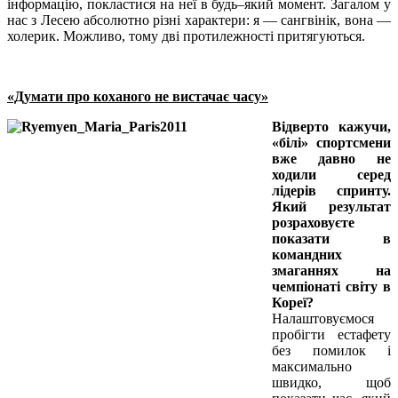
інформацію, покластися на неї в будь–який момент. Загалом у
нас з Лесею абсолютно різні характери: я — сангвінік, вона —
холерик. Можливо, тому дві протилежності притягуються.
«Думати про коханого не вистачає часу»
Відверто кажучи,
«білі» спортсмени
вже давно не
ходили серед
лідерів спринту.
Який результат
розраховуєте
показати в
командних
змаганнях на
чемпіонаті світу в
Кореї?
Налаштовуємося
пробігти естафету
без помилок і
максимально
швидко, щоб