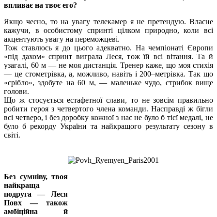
впливає на твоє его?
Якщо чесно, то на увагу телекамер я не претендую. Власне
кажучи, в особистому спринті цілком природно, коли всі
акцентують увагу на переможцеві.
Тож ставлюсь я до цього адекватно. На чемпіонаті Європи
«під дахом» спринт виграла Леся, тож їй всі вітання. Та й
узагалі, 60 м — не моя дистанція. Тренер каже, що моя стихія
— це стометрівка, а, можливо, навіть і 200–метрівка. Так що
«срібло», здобуте на 60 м, — маленьке чудо, стрибок вище
голови.
Що ж стосується естафетної слави, то не зовсім правильно
робити героя з четвертого члена команди. Насправді ж бігли
всі четверо, і без доробку кожної з нас не було б тієї медалі, не
було б рекорду України та найкращого результату сезону в
світі.
Без сумніву, твоя
найкраща
подруга — Леся
Повх — також
амбіційна й