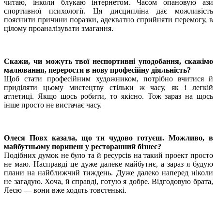
читаю, інколи блукаю інтернетом. Часом опановую ази
спортивної психології. Ця дисципліна дає можливість
пояснити причини поразки, адекватно сприйняти перемогу, в
цілому проаналізувати змагання.
Скажи, чи можуть твої неспортивні уподобання, скажімо
малювання, перерости в нову професійну діяльність?
Щоб стати професійним художником, потрібно вчитися й
приділяти цьо­му мистецтву стільки ж часу, як і легкій
атлетиці. Якщо щось робити, то якісно. Тож зараз на щось
інше просто не вистачає часу.
Олеся Повх казала, що ти чудово готуєш. Можливо, в
майбутньому поринеш у ресторанний бізнес?
Подібних думок не було та й ресурсів на такий проект просто
не маю. Насправді це дуже далеке майбутнє, а зараз я будую
плани на найближчий тиждень. Дуже далеко наперед ніколи
не загадую. Хоча, й справді, готую я добре. Відгодовую брата,
Лесю — вони вже ходять товстенькі.