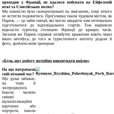
проходив у Франції, не вдалося побувати на Ейфелевій
вежі та Єлисейських полях?
Ми повністю були сконцентровані на змаганнях, тому нічого
не встигли подивитися. Прогулянка таким чудовим містом, як
Париж, — це зайві емоції, які могли завадити нам оптимально
підготуватися до відповідальних стартів. Тож вирішили
відкласти турпохід столицею Франції до кращих часів.
Загалом же Париж справив незабутнє враження навіть через
вікно автобуса, до того ж туристичного апетиту додали й
фото, зроблені моїм тренером.
«Будь–яку роботу потрібно виконувати якісно»
На що витрачаєш
свій вільний час?
Що душа забажає,
на тому й
зосереджуюся.
Інколи малюю
смішні
мультиплікаційні
картинки або
портрети, інколи