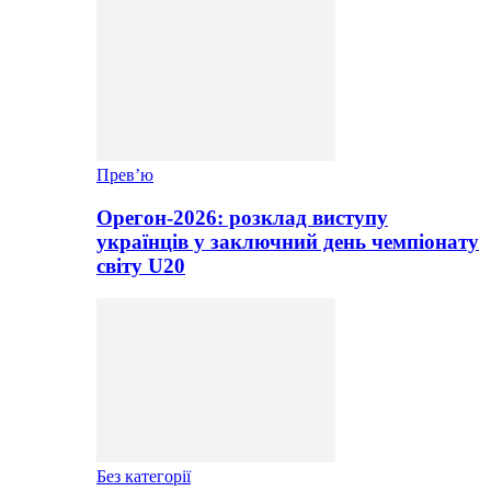
Прев’ю
Орегон-2026: розклад виступу
українців у заключний день чемпіонату
світу U20
Без категорії