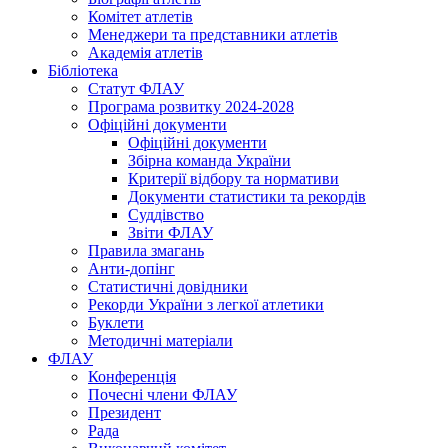
Комітет атлетів
Менеджери та представники атлетів
Академія атлетів
Бібліотека
Статут ФЛАУ
Програма розвитку 2024-2028
Офіційні документи
Офіційні документи
Збірна команда України
Критерії відбору та нормативи
Документи статистики та рекордів
Суддівство
Звіти ФЛАУ
Правила змагань
Анти-допінг
Статистичні довідники
Рекорди України з легкої атлетики
Буклети
Методичні матеріали
ФЛАУ
Конференція
Почесні члени ФЛАУ
Президент
Рада